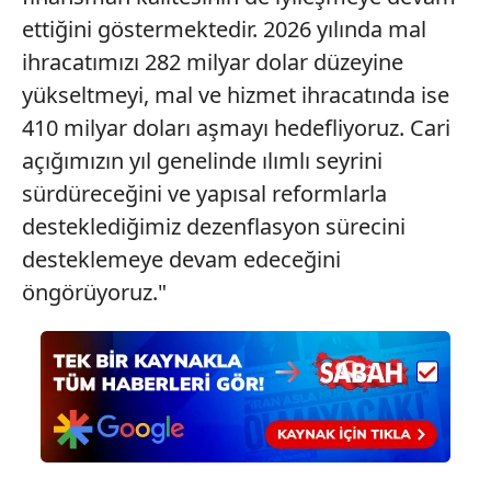
ilgili mevzuata uygun olarak kullanılan çerezlerle ilgili bilgi
ettiğini göstermektedir. 2026 yılında mal
almak için lütfen
tıklayınız
.
ihracatımızı 282 milyar dolar düzeyine
yükseltmeyi, mal ve hizmet ihracatında ise
410 milyar doları aşmayı hedefliyoruz. Cari
açığımızın yıl genelinde ılımlı seyrini
sürdüreceğini ve yapısal reformlarla
desteklediğimiz dezenflasyon sürecini
desteklemeye devam edeceğini
öngörüyoruz."