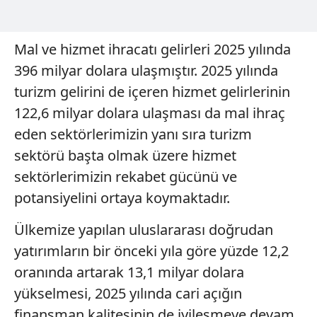
gösterilmeyecektir."
Sizlere daha iyi bir hizmet sunabilmek için İnternet
Mal ve hizmet ihracatı gelirleri 2025 yılında
Sitemizde kendimize ve üçüncü kişilere ait çerezler
396 milyar dolara ulaşmıştır. 2025 yılında
kullanılmaktadır. Bu çerezler vasıtasıyla çeşitli kişisel
verileriniz işlenmekte olup gerekli olan çerezler bilgi
turizm gelirini de içeren hizmet gelirlerinin
toplumu hizmetlerinin sunulması amacıyla
122,6 milyar dolara ulaşması da mal ihraç
kullanılmaktadır. Diğer çerezler, sitemizin daha işlevsel
eden sektörlerimizin yanı sıra turizm
kılınması ve kişiselleştirilmesi ve sizlere yönelik
sektörü başta olmak üzere hizmet
reklam/pazarlama faaliyetlerinin yapılması, amaçlarıyla
sınırlı olarak açık rızanız dahilinde kullanılacaktır.
sektörlerimizin rekabet gücünü ve
potansiyelini ortaya koymaktadır.
Çerezlere ilişkin tercihlerinizi aşağıda yer alan panel
vasıtasıyla belirleyebilirsiniz. Çerezlere ilişkin detaylı bilgi
Ülkemize yapılan uluslararası doğrudan
için Ayarlar butonuna tıklayabilir,
Çerez Bilgilendirme
yatırımların bir önceki yıla göre yüzde 12,2
Metnimizi
ziyaret edebilirsiniz.
oranında artarak 13,1 milyar dolara
yükselmesi, 2025 yılında cari açığın
6698 sayılı Kişisel Verilerin Korunması Kanunu uyarınca
hazırlanmış Aydınlatma Metnimizi okumak ve sitemizde
finansman kalitesinin de iyileşmeye devam