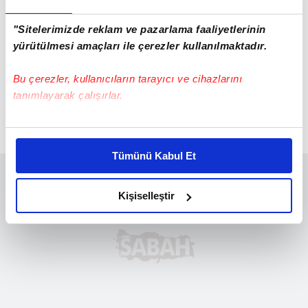
"Sitelerimizde reklam ve pazarlama faaliyetlerinin
yürütülmesi amaçları ile çerezler kullanılmaktadır.
Bu çerezler, kullanıcıların tarayıcı ve cihazlarını
tanımlayarak çalışırlar.
Bu çerezlere izin vermeniz halinde sizlere özel
kişiselleştirilmiş reklamlar sunabilir, sayfalarımızda sizlere
Tümünü Kabul Et
daha iyi reklam deneyimi yaşatabiliriz. Bunu yaparken
amacımızın size daha iyi bir reklam deneyimi sunmak
olduğunu ve sizlere en iyi içerikleri sunabilmek adına
Kişiselleştir
elimizden gelen çabayı gösterdiğimizi ve bu noktada,
reklamların maliyetlerimizi karşılamak noktasında tek gelir
kalemimiz olduğunu sizlere hatırlatmak isteriz.
Her halükârda, kullanıcılar, bu çerezlere izin vermedikleri
takdirde, kullanıcılara hedefli reklamlar