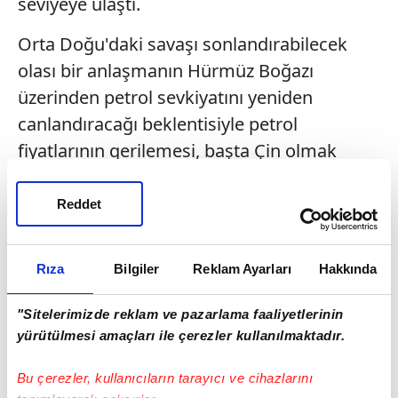
seviyeye ulaştı.
Orta Doğu'daki savaşı sonlandırabilecek
olası bir anlaşmanın Hürmüz Boğazı
üzerinden petrol sevkiyatını yeniden
canlandıracağı beklentisiyle petrol
fiyatlarının gerilemesi, başta Çin olmak
üzere petrol tedarikinde bölgeye yoğun
şekilde bağımlı Asya ekonomilerinde
Reddet
olumlu hava estirdi.
Dolar endeksinin bu yılın başından bu yana
Rıza
Bilgiler
Reklam Ayarları
Hakkında
gerilemesi de Çin para biriminin dolar
"Sitelerimizde reklam ve pazarlama faaliyetlerinin
karşısında değerinin artmasında etkili oldu.
yürütülmesi amaçları ile çerezler kullanılmaktadır.
Çin yuanı bu yıl dolar karşısında yüzde 2,64
değer kazandı.
Bu çerezler, kullanıcıların tarayıcı ve cihazlarını