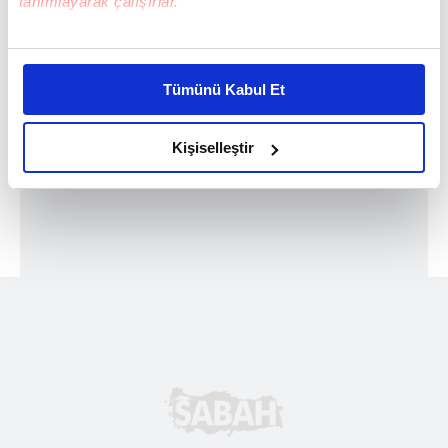
tanımlayarak çalışırlar.
Bu çerezlere izin vermeniz halinde sizlere özel
kişiselleştirilmiş reklamlar sunabilir, sayfalarımızda sizlere
Tümünü Kabul Et
daha iyi reklam deneyimi yaşatabiliriz. Bunu yaparken
amacımızın size daha iyi bir reklam deneyimi sunmak
olduğunu ve sizlere en iyi içerikleri sunabilmek adına
Kişiselleştir
elimizden gelen çabayı gösterdiğimizi ve bu noktada,
reklamların maliyetlerimizi karşılamak noktasında tek gelir
kalemimiz olduğunu sizlere hatırlatmak isteriz.
Her halükârda, kullanıcılar, bu çerezlere izin vermedikleri
takdirde, kullanıcılara hedefli reklamlar
gösterilmeyecektir."
Sizlere daha iyi bir hizmet sunabilmek için İnternet
Sitemizde kendimize ve üçüncü kişilere ait çerezler
kullanılmaktadır. Bu çerezler vasıtasıyla çeşitli kişisel
verileriniz işlenmekte olup gerekli olan çerezler bilgi