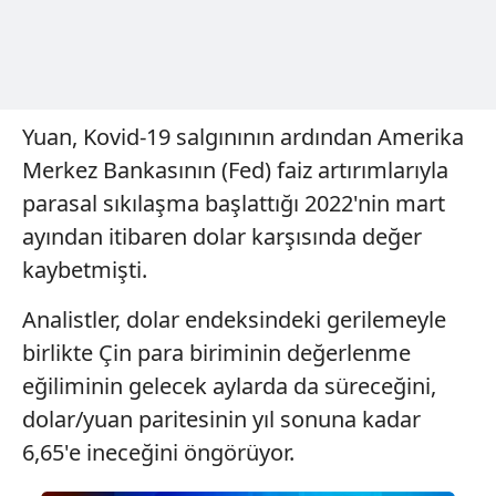
toplumu hizmetlerinin sunulması amacıyla
kullanılmaktadır. Diğer çerezler, sitemizin daha işlevsel
kılınması ve kişiselleştirilmesi ve sizlere yönelik
reklam/pazarlama faaliyetlerinin yapılması, amaçlarıyla
sınırlı olarak açık rızanız dahilinde kullanılacaktır.
Yuan, Kovid-19 salgınının ardından Amerika
Merkez Bankasının (Fed) faiz artırımlarıyla
Çerezlere ilişkin tercihlerinizi aşağıda yer alan panel
vasıtasıyla belirleyebilirsiniz. Çerezlere ilişkin detaylı bilgi
parasal sıkılaşma başlattığı 2022'nin mart
için Ayarlar butonuna tıklayabilir,
Çerez Bilgilendirme
ayından itibaren dolar karşısında değer
Metnimizi
ziyaret edebilirsiniz.
kaybetmişti.
6698 sayılı Kişisel Verilerin Korunması Kanunu uyarınca
Analistler, dolar endeksindeki gerilemeyle
hazırlanmış Aydınlatma Metnimizi okumak ve sitemizde
birlikte Çin para biriminin değerlenme
ilgili mevzuata uygun olarak kullanılan çerezlerle ilgili bilgi
eğiliminin gelecek aylarda da süreceğini,
almak için lütfen
tıklayınız
.
dolar/yuan paritesinin yıl sonuna kadar
6,65'e ineceğini öngörüyor.