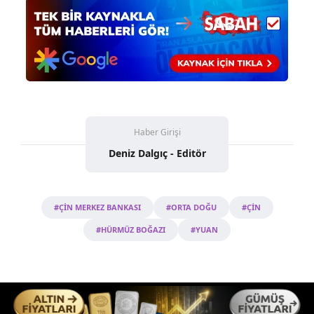
Haber Girişi
Deniz Dalgıç - Editör
#ÇİN MERKEZ BANKASI
#ORTA DOĞU
#ÇİN
#HÜRMÜZ BOĞAZI
#YUAN