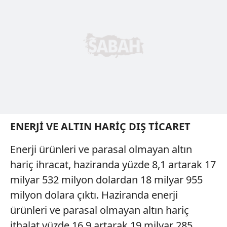
Çerezlere ilişkin tercihlerinizi aşağıda yer alan panel
vasıtasıyla belirleyebilirsiniz. Çerezlere ilişkin detaylı bilgi
için Ayarlar butonuna tıklayabilir,
Çerez Bilgilendirme
Metnimizi
ziyaret edebilirsiniz.
6698 sayılı Kişisel Verilerin Korunması Kanunu uyarınca
hazırlanmış Aydınlatma Metnimizi okumak ve sitemizde
ilgili mevzuata uygun olarak kullanılan çerezlerle ilgili bilgi
almak için lütfen
tıklayınız
.
ENERJİ VE ALTIN HARİÇ DIŞ TİCARET
Enerji ürünleri ve parasal olmayan altın
hariç ihracat, haziranda yüzde 8,1 artarak 17
milyar 532 milyon dolardan 18 milyar 955
milyon dolara çıktı. Haziranda enerji
ürünleri ve parasal olmayan altın hariç
ithalat yüzde 16,9 artarak 19 milyar 285