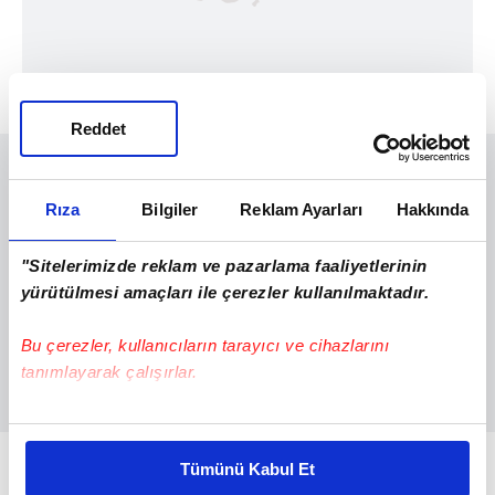
Reddet
Rıza
Bilgiler
Reklam Ayarları
Hakkında
"Sitelerimizde reklam ve pazarlama faaliyetlerinin
yürütülmesi amaçları ile çerezler kullanılmaktadır.
Bu çerezler, kullanıcıların tarayıcı ve cihazlarını
tanımlayarak çalışırlar.
Bu çerezlere izin vermeniz halinde sizlere özel
kişiselleştirilmiş reklamlar sunabilir, sayfalarımızda sizlere
OCAK-HAZİRAN DÖNEMİNDE DIŞ
Tümünü Kabul Et
daha iyi reklam deneyimi yaşatabiliriz. Bunu yaparken
TİCARET AÇIĞI YÜZDE 16,3 ARTTI