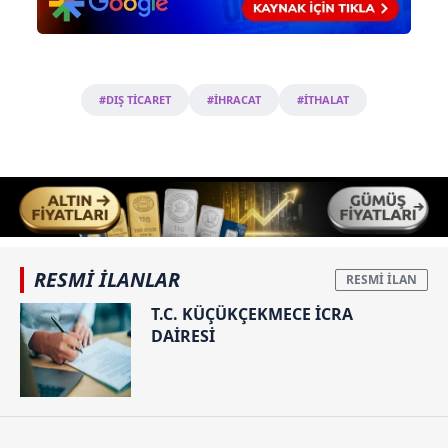
#DIŞ TİCARET
#İHRACAT
#İTHALAT
RESMİ İLANLAR
T.C. KÜÇÜKÇEKMECE İCRA
DAİRESİ