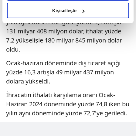
amacımızın size daha iyi bir reklam deneyimi sunmak
olduğunu ve sizlere en iyi içerikleri sunabilmek adına
Kişiselleştir
Ocak-haziran döneminde de ihracat geçen
elimizden gelen çabayı gösterdiğimizi ve bu noktada,
yılın aynı dönemine göre yüzde 4,1 artışla
reklamların maliyetlerimizi karşılamak noktasında tek gelir
131 milyar 408 milyon dolar, ithalat yüzde
kalemimiz olduğunu sizlere hatırlatmak isteriz.
7,2 yükselişle 180 milyar 845 milyon dolar
Her halükârda, kullanıcılar, bu çerezlere izin vermedikleri
oldu.
takdirde, kullanıcılara hedefli reklamlar
gösterilmeyecektir."
Ocak-haziran döneminde dış ticaret açığı
yüzde 16,3 artışla 49 milyar 437 milyon
Sizlere daha iyi bir hizmet sunabilmek için İnternet
dolara yükseldi.
Sitemizde kendimize ve üçüncü kişilere ait çerezler
kullanılmaktadır. Bu çerezler vasıtasıyla çeşitli kişisel
İhracatın ithalatı karşılama oranı Ocak-
verileriniz işlenmekte olup gerekli olan çerezler bilgi
Haziran 2024 döneminde yüzde 74,8 iken bu
toplumu hizmetlerinin sunulması amacıyla
yılın aynı döneminde yüzde 72,7'ye geriledi.
kullanılmaktadır. Diğer çerezler, sitemizin daha işlevsel
kılınması ve kişiselleştirilmesi ve sizlere yönelik
reklam/pazarlama faaliyetlerinin yapılması, amaçlarıyla
sınırlı olarak açık rızanız dahilinde kullanılacaktır.