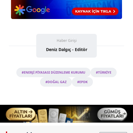
Haber Girişi
Deniz Dalgıç - Editör
#ENERJİ PİYASASI DÜZENLEME KURUMU
#TÜRKİYE
#DOĞAL GAZ
#EPDK