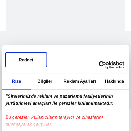
Reddet
Rıza
Bilgiler
Reklam Ayarları
Hakkında
"Sitelerimizde reklam ve pazarlama faaliyetlerinin
yürütülmesi amaçları ile çerezler kullanılmaktadır.
Bu dönemde LNG ithalatında ise ABD 2
Bu çerezler, kullanıcıların tarayıcı ve cihazlarını
tanımlayarak çalışırlar.
milyar 321 milyon metreküp ithalatla ilk