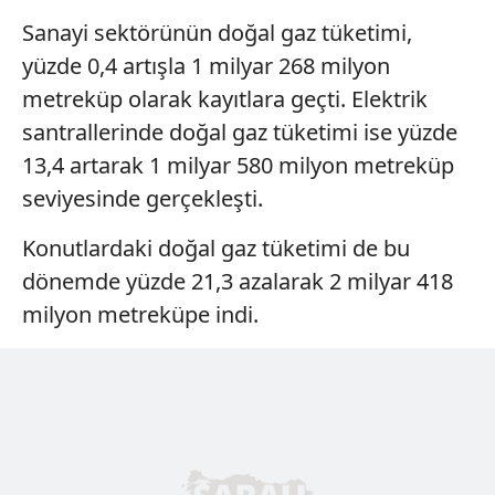
kullanılmaktadır. Diğer çerezler, sitemizin daha işlevsel
Sanayi sektörünün doğal gaz tüketimi,
kılınması ve kişiselleştirilmesi ve sizlere yönelik
yüzde 0,4 artışla 1 milyar 268 milyon
reklam/pazarlama faaliyetlerinin yapılması, amaçlarıyla
sınırlı olarak açık rızanız dahilinde kullanılacaktır.
metreküp olarak kayıtlara geçti. Elektrik
santrallerinde doğal gaz tüketimi ise yüzde
Çerezlere ilişkin tercihlerinizi aşağıda yer alan panel
13,4 artarak 1 milyar 580 milyon metreküp
vasıtasıyla belirleyebilirsiniz. Çerezlere ilişkin detaylı bilgi
seviyesinde gerçekleşti.
için Ayarlar butonuna tıklayabilir,
Çerez Bilgilendirme
Metnimizi
ziyaret edebilirsiniz.
Konutlardaki doğal gaz tüketimi de bu
6698 sayılı Kişisel Verilerin Korunması Kanunu uyarınca
dönemde yüzde 21,3 azalarak 2 milyar 418
hazırlanmış Aydınlatma Metnimizi okumak ve sitemizde
milyon metreküpe indi.
ilgili mevzuata uygun olarak kullanılan çerezlerle ilgili bilgi
almak için lütfen
tıklayınız
.