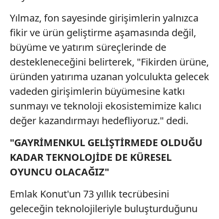
ilgili mevzuata uygun olarak kullanılan çerezlerle ilgili bilgi
Yılmaz, fon sayesinde girişimlerin yalnızca
almak için lütfen
tıklayınız
.
fikir ve ürün geliştirme aşamasında değil,
büyüme ve yatırım süreçlerinde de
destekleneceğini belirterek, "Fikirden ürüne,
üründen yatırıma uzanan yolculukta gelecek
vadeden girişimlerin büyümesine katkı
sunmayı ve teknoloji ekosistemimize kalıcı
değer kazandırmayı hedefliyoruz." dedi.
"GAYRİMENKUL GELİŞTİRMEDE OLDUĞU
KADAR TEKNOLOJİDE DE KÜRESEL
OYUNCU OLACAĞIZ"
Emlak Konut'un 73 yıllık tecrübesini
geleceğin teknolojileriyle buluşturduğunu