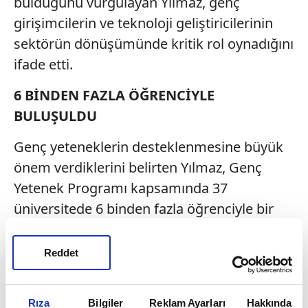
bulduğunu vurgulayan Yılmaz, genç
girişimcilerin ve teknoloji geliştiricilerinin
sektörün dönüşümünde kritik rol oynadığını
ifade etti.
6 BİNDEN FAZLA ÖĞRENCİYLE
BULUŞULDU
Genç yeteneklerin desteklenmesine büyük
önem verdiklerini belirten Yılmaz, Genç
Yetenek Programı kapsamında 37
üniversitede 6 binden fazla öğrenciyle bir
araya geldiklerini söyledi.
Reddet
Programın gençlerin üretim kabiliyetlerini
ve çözüm geliştirme yetkinliklerini ortaya
koyduğunu ifade eden Yılmaz, girişimlerin
Rıza
Bilgiler
Reklam Ayarları
Hakkında