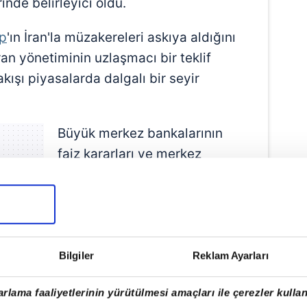
inde belirleyici oldu.
p
'ın İran'la müzakereleri askıya aldığını
n yönetiminin uzlaşmacı bir teklif
ışı piyasalarda dalgalı bir seyir
Büyük merkez bankalarının
faiz kararları ve merkez
bankası başkanlarının sözle
yönlendirmeleri de emtia
piyasalarında risk algısını
şekillendiren başlıca unsurlar
arasında yer aldı.
Bilgiler
Reklam Ayarları
ABD'nin İran limanlarına
rlama faaliyetlerinin yürütülmesi amaçları ile çerezler kullan