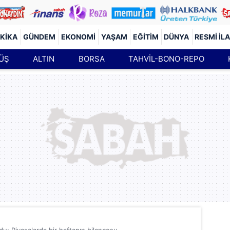
KIKA
GÜNDEM
EKONOMI
YAŞAM
EĞITIM
DÜNYA
RESMI İL
ÜŞ
ALTIN
BORSA
TAHVİL-BONO-REPO