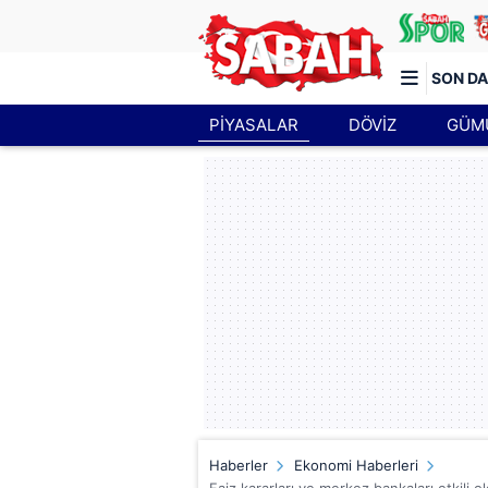
SON DA
PİYASALAR
DÖVİZ
GÜM
Türkiye'nin en iyi haber sitesi
Haberler
Ekonomi Haberleri