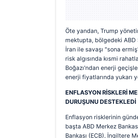
Öte yandan, Trump yöneti
mektupta, bölgedeki ABD Si
İran ile savaşı "sona ermiş
risk algısında kısmi raha
Boğazı'ndan enerji geçişler
enerji fiyatlarında yukarı
ENFLASYON RİSKLERİ ME
DURUŞUNU DESTEKLEDİ
Enflasyon risklerinin gü
başta ABD Merkez Bankası
Bankası (ECB), İngiltere 