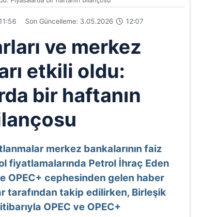
ldu: Piyasalarda bir haftanın bilançosu
11:56
Son Güncelleme: 3.05.2026
12:07
arları ve merkez
rı etkili oldu:
rda bir haftanın
ilançosu
tlanmalar merkez bankalarının faiz
rol fiyatlamalarında Petrol İhraç Eden
ve OPEC+ cephesinden gelen haber
r tarafından takip edilirken, Birleşik
s itibarıyla OPEC ve OPEC+