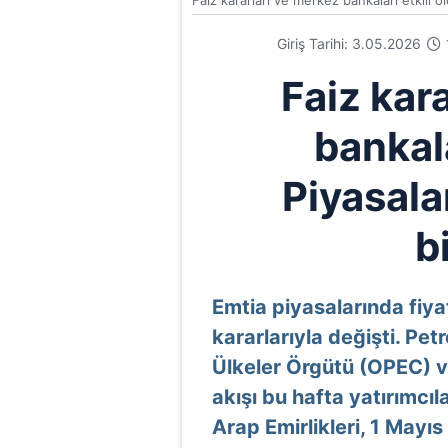
Faiz kararları ve merkez bankaları etkili o
Giriş Tarihi: 3.05.2026
Faiz kar
bankala
Piyasala
b
Emtia piyasalarında fiya
kararlarıyla değişti. Pet
Ülkeler Örgütü (OPEC) 
akışı bu hafta yatırımcıla
Arap Emirlikleri, 1 Mayı