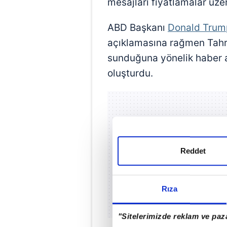
mesajları fiyatlamalar üzer
ABD Başkanı
Donald Trum
açıklamasına rağmen Tahra
sunduğuna yönelik haber ak
oluşturdu.
Reddet
Rıza
"Sitelerimizde reklam ve paza