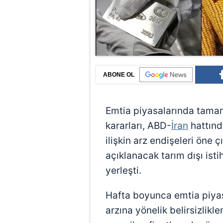
ABONE OL
Emtia piyasalarında tamam
kararları, ABD-
İran
hattınd
ilişkin arz endişeleri öne
açıklanacak tarım dışı ist
yerleşti.
Hafta boyunca emtia piyasa
arzına yönelik belirsizlikl