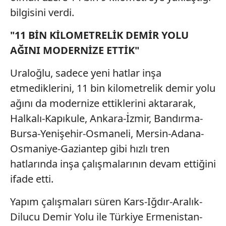
bilgisini verdi.
Çerezlere ilişkin tercihlerinizi aşağıda yer alan panel
vasıtasıyla belirleyebilirsiniz. Çerezlere ilişkin detaylı bilgi
"11 BİN KİLOMETRELİK DEMİR YOLU
için Ayarlar butonuna tıklayabilir,
Çerez Bilgilendirme
AĞINI MODERNİZE ETTİK"
Metnimizi
ziyaret edebilirsiniz.
Uraloğlu, sadece yeni hatlar inşa
6698 sayılı Kişisel Verilerin Korunması Kanunu uyarınca
hazırlanmış Aydınlatma Metnimizi okumak ve sitemizde
etmediklerini, 11 bin kilometrelik demir yolu
ilgili mevzuata uygun olarak kullanılan çerezlerle ilgili bilgi
ağını da modernize ettiklerini aktararak,
almak için lütfen
tıklayınız
.
Halkalı-Kapıkule, Ankara-İzmir, Bandırma-
Bursa-Yenişehir-Osmaneli, Mersin-Adana-
Osmaniye-Gaziantep gibi hızlı tren
hatlarında inşa çalışmalarının devam ettiğini
ifade etti.
Yapım çalışmaları süren Kars-Iğdır-Aralık-
Dilucu Demir Yolu ile Türkiye Ermenistan-