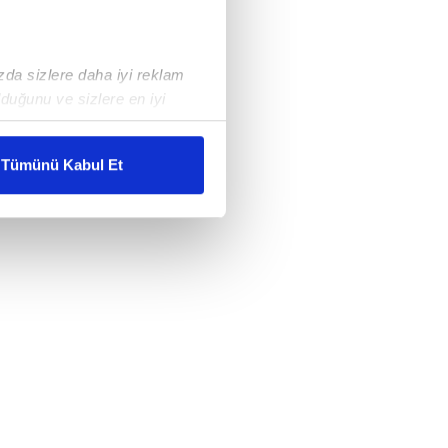
ızda sizlere daha iyi reklam
duğunu ve sizlere en iyi
liyetlerimizi karşılamak
Tümünü Kabul Et
ar gösterilmeyecektir."
çerezler kullanılmaktadır. Bu
u hizmetlerinin sunulması
i ve sizlere yönelik
nılacaktır.
kin detaylı bilgi için Ayarlar
ak ve sitemizde ilgili