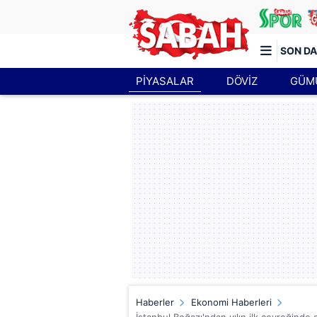
SON DA
PİYASALAR
DÖVİZ
GÜM
Türkiye'nin en iyi haber sitesi
Haberler
Ekonomi Haberleri