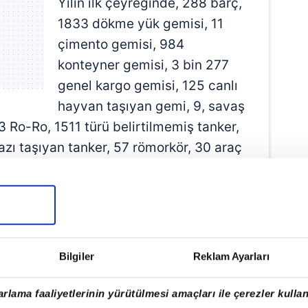
Yılın ilk çeyreğinde, 288 barç,
1833 dökme yük gemisi, 11
çimento gemisi, 984
konteyner gemisi, 3 bin 277
genel kargo gemisi, 125 canlı
hayvan taşıyan gemi, 9, savaş
3 Ro-Ro, 1511 türü belirtilmemiş tanker,
gazı taşıyan tanker, 57 römorkör, 30 araç
türlerdeki gemi Boğaz'ı kullandı.
TA TAŞINDI
ı'nı kullanan gemilerin, taşıdığı
ırlığı 135 milyon 182 bin 851 groston
Bilgiler
Reklam Ayarları
rlama faaliyetlerinin yürütülmesi amaçları ile çerezler kullan