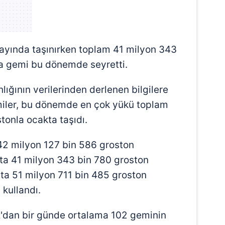
 çerezlerle ilgili bilgi almak için lütfen
tıklayınız
.
ayında taşınırken toplam 41 milyon 343
da gemi bu dönemde seyretti.
lığının verilerinden derlenen bilgilere
miler, bu dönemde en çok yükü toplam
tonla ocakta taşıdı.
 42 milyon 127 bin 586 groston
tta 41 milyon 343 bin 780 groston
tta 51 milyon 711 bin 485 groston
 kullandı.
az'dan bir günde ortalama 102 geminin