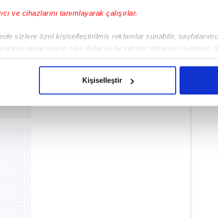
yıcı ve cihazlarını tanımlayarak çalışırlar.
de sizlere özel kişiselleştirilmiş reklamlar sunabilir, sayfalarım
aparken amacımızın size daha iyi bir reklam deneyimi sunmak ol
imizden gelen çabayı gösterdiğimizi ve bu noktada, reklamların ma
olduğunu sizlere hatırlatmak isteriz.
Kişiselleştir
çerezlere izin vermedikleri takdirde, kullanıcılara hedefli reklaml
abilmek için İnternet Sitemizde kendimize ve üçüncü kişilere ait 
isel verileriniz işlenmekte olup gerekli olan çerezler bilgi toplum
 çerezler, sitemizin daha işlevsel kılınması ve kişiselleştirilmes
 yapılması, amaçlarıyla sınırlı olarak açık rızanız dahilinde kulla
aşağıda yer alan panel vasıtasıyla belirleyebilirsiniz. Çerezlere iliş
lgilendirme Metnimizi
ziyaret edebilirsiniz.
Korunması Kanunu uyarınca hazırlanmış Aydınlatma Metnimizi okum