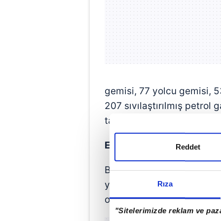
gemisi, 77 yolcu gemisi, 5
207 sıvılaştırılmış petrol 
taşıyan gemi ve 282 diğer 
EN ÇOK GEMİ YÜKÜ OCAK
Reddet
Bu dönemde, İstanbul Boğaz
yüklerle birlikte toplam ağ
Rıza
olarak hesaplandı.
"Sitelerimizde reklam ve paza