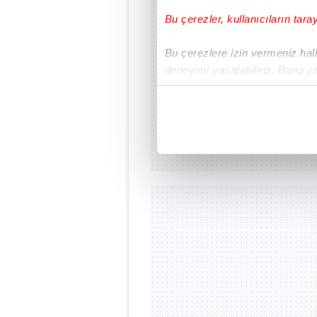
Bu çerezler, kullanıcıların tara
Bu çerezlere izin vermeniz halin
deneyimi yaşatabiliriz. Bunu y
içerikleri sunabilmek adına el
noktasında tek gelir kalemimiz 
Her halükârda, kullanıcılar, bu 
Sizlere daha iyi bir hizmet sun
çerezler vasıtasıyla çeşitli kiş
amacıyla kullanılmaktadır. Diğer
reklam/pazarlama faaliyetlerinin
Çerezlere ilişkin tercihlerinizi 
butonuna tıklayabilir,
Çerez Bi
6698 sayılı Kişisel Verilerin 