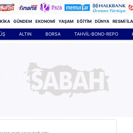
KIKA
GÜNDEM
EKONOMI
YAŞAM
EĞITIM
DÜNYA
RESMI İL
ÜŞ
ALTIN
BORSA
TAHVİL-BONO-REPO