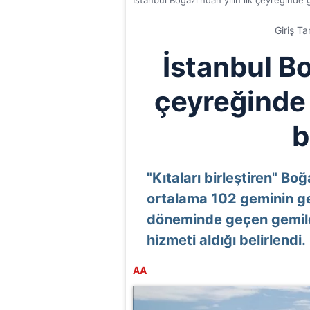
İstanbul Boğazı'ndan yılın ilk çeyreğinde 
Giriş T
İstanbul Bo
çeyreğinde
b
"Kıtaları birleştiren" Bo
ortalama 102 geminin g
döneminde geçen gemiler
hizmeti aldığı belirlendi.
AA