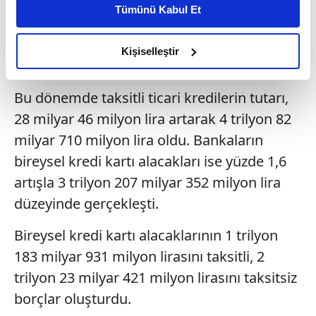
konusu tutarın 793 milyar 418 milyon lirası
Tümünü Kabul Et
daha iyi reklam deneyimi yaşatabiliriz. Bunu yaparken
konut, 43 milyar 806 milyon lirası taşıt ve 2
amacımızın size daha iyi bir reklam deneyimi sunmak
trilyon 492 milyar 413 milyon lirası ihtiyaç
olduğunu ve sizlere en iyi içerikleri sunabilmek adına
Kişiselleştir
kredilerinden oluştu.
elimizden gelen çabayı gösterdiğimizi ve bu noktada,
reklamların maliyetlerimizi karşılamak noktasında tek gelir
Bu dönemde taksitli ticari kredilerin tutarı,
kalemimiz olduğunu sizlere hatırlatmak isteriz.
28 milyar 46 milyon lira artarak 4 trilyon 82
Her halükârda, kullanıcılar, bu çerezlere izin vermedikleri
milyar 710 milyon lira oldu. Bankaların
takdirde, kullanıcılara hedefli reklamlar
bireysel kredi kartı alacakları ise yüzde 1,6
gösterilmeyecektir."
artışla 3 trilyon 207 milyar 352 milyon lira
düzeyinde gerçekleşti.
Sizlere daha iyi bir hizmet sunabilmek için İnternet
Sitemizde kendimize ve üçüncü kişilere ait çerezler
Bireysel kredi kartı alacaklarının 1 trilyon
kullanılmaktadır. Bu çerezler vasıtasıyla çeşitli kişisel
verileriniz işlenmekte olup gerekli olan çerezler bilgi
183 milyar 931 milyon lirasını taksitli, 2
toplumu hizmetlerinin sunulması amacıyla
trilyon 23 milyar 421 milyon lirasını taksitsiz
kullanılmaktadır. Diğer çerezler, sitemizin daha işlevsel
borçlar oluşturdu.
kılınması ve kişiselleştirilmesi ve sizlere yönelik