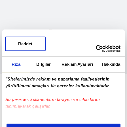
Reddet
Rıza
Bilgiler
Reklam Ayarları
Hakkında
"Sitelerimizde reklam ve pazarlama faaliyetlerinin
TÜKETİCİ KREDİLERİ 3 TRİLYON 330
yürütülmesi amaçları ile çerezler kullanılmaktadır.
MİLYAR LİRAYA YÜKSELDİ
Bu çerezler, kullanıcıların tarayıcı ve cihazlarını
Tüketici kredilerinin tutarı, bu dönemde 41
tanımlayarak çalışırlar.
milyar 828 milyon lira artarak 3 trilyon 329
milyar 638 milyon liraya yükseldi. Söz
Bu çerezlere izin vermeniz halinde sizlere özel
kişiselleştirilmiş reklamlar sunabilir, sayfalarımızda sizlere