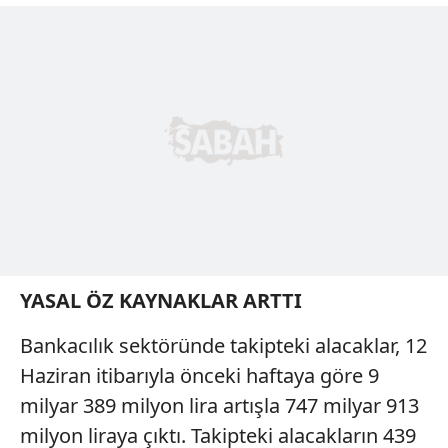
reklam/pazarlama faaliyetlerinin yapılması, amaçlarıyla
sınırlı olarak açık rızanız dahilinde kullanılacaktır.
Çerezlere ilişkin tercihlerinizi aşağıda yer alan panel
vasıtasıyla belirleyebilirsiniz. Çerezlere ilişkin detaylı bilgi
için Ayarlar butonuna tıklayabilir,
Çerez Bilgilendirme
Metnimizi
ziyaret edebilirsiniz.
6698 sayılı Kişisel Verilerin Korunması Kanunu uyarınca
hazırlanmış Aydınlatma Metnimizi okumak ve sitemizde
ilgili mevzuata uygun olarak kullanılan çerezlerle ilgili bilgi
almak için lütfen
tıklayınız
.
YASAL ÖZ KAYNAKLAR ARTTI
Bankacılık sektöründe takipteki alacaklar, 12
Haziran itibarıyla önceki haftaya göre 9
milyar 389 milyon lira artışla 747 milyar 913
milyon liraya çıktı. Takipteki alacakların 439