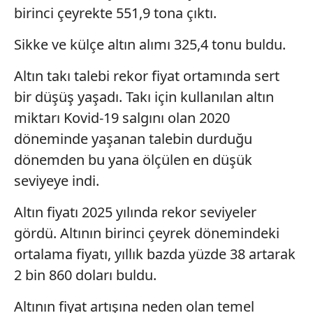
kullanılmaktadır. Bu çerezler vasıtasıyla çeşitli kişisel
birinci çeyrekte 551,9 tona çıktı.
verileriniz işlenmekte olup gerekli olan çerezler bilgi
toplumu hizmetlerinin sunulması amacıyla
Sikke ve külçe altın alımı 325,4 tonu buldu.
kullanılmaktadır. Diğer çerezler, sitemizin daha işlevsel
kılınması ve kişiselleştirilmesi ve sizlere yönelik
Altın takı talebi rekor fiyat ortamında sert
reklam/pazarlama faaliyetlerinin yapılması, amaçlarıyla
bir düşüş yaşadı. Takı için kullanılan altın
sınırlı olarak açık rızanız dahilinde kullanılacaktır.
miktarı Kovid-19 salgını olan 2020
döneminde yaşanan talebin durduğu
Çerezlere ilişkin tercihlerinizi aşağıda yer alan panel
vasıtasıyla belirleyebilirsiniz. Çerezlere ilişkin detaylı bilgi
dönemden bu yana ölçülen en düşük
için Ayarlar butonuna tıklayabilir,
Çerez Bilgilendirme
seviyeye indi.
Metnimizi
ziyaret edebilirsiniz.
Altın fiyatı 2025 yılında rekor seviyeler
6698 sayılı Kişisel Verilerin Korunması Kanunu uyarınca
gördü. Altının birinci çeyrek dönemindeki
hazırlanmış Aydınlatma Metnimizi okumak ve sitemizde
ortalama fiyatı, yıllık bazda yüzde 38 artarak
ilgili mevzuata uygun olarak kullanılan çerezlerle ilgili bilgi
2 bin 860 doları buldu.
almak için lütfen
tıklayınız
.
Altının fiyat artışına neden olan temel