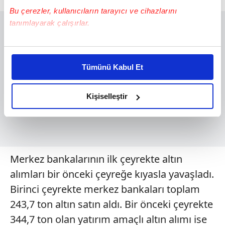
Bu çerezler, kullanıcıların tarayıcı ve cihazlarını
tanımlayarak çalışırlar.
Bu çerezlere izin vermeniz halinde sizlere özel
kişiselleştirilmiş reklamlar sunabilir, sayfalarımızda sizlere
Tümünü Kabul Et
daha iyi reklam deneyimi yaşatabiliriz. Bunu yaparken
amacımızın size daha iyi bir reklam deneyimi sunmak
olduğunu ve sizlere en iyi içerikleri sunabilmek adına
Kişiselleştir
elimizden gelen çabayı gösterdiğimizi ve bu noktada,
reklamların maliyetlerimizi karşılamak noktasında tek gelir
kalemimiz olduğunu sizlere hatırlatmak isteriz.
Her halükârda, kullanıcılar, bu çerezlere izin vermedikleri
Merkez bankalarının ilk çeyrekte altın
takdirde, kullanıcılara hedefli reklamlar
alımları bir önceki çeyreğe kıyasla yavaşladı.
gösterilmeyecektir."
Birinci çeyrekte merkez bankaları toplam
243,7 ton altın satın aldı. Bir önceki çeyrekte
Sizlere daha iyi bir hizmet sunabilmek için İnternet
Sitemizde kendimize ve üçüncü kişilere ait çerezler
344,7 ton olan yatırım amaçlı altın alımı ise