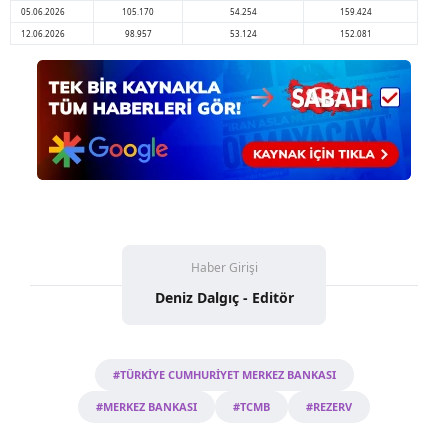
05.06.2026
105.170
54.254
159.424
12.06.2026
98.957
53.124
152.081
Haber Girişi
Deniz Dalgıç - Editör
#TÜRKİYE CUMHURİYET MERKEZ BANKASI
#MERKEZ BANKASI
#TCMB
#REZERV