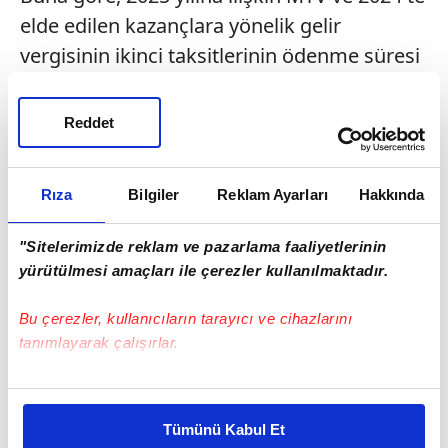
elde edilen kazançlara yönelik gelir
vergisinin ikinci taksitlerinin ödenme süresi
bugün sona eriyor.
Reddet
Taksit ödemeleri, Dijital Vergi Dairesi ve GİB
Mobil Uygulaması üzerinden, anlaşmalı
bankaların kredi ve banka kartları veya
Rıza
Bilgiler
Reklam Ayarları
Hakkında
banka hesabından, yabancı ülkede faaliyet
gösteren bankalara ait kartlar gibi alternatif
"Sitelerimizde reklam ve pazarlama faaliyetlerinin
yürütülmesi amaçları ile çerezler kullanılmaktadır.
ödeme kanallarından yapılabiliyor.
Bu çerezler, kullanıcıların tarayıcı ve cihazlarını
tanımlayarak çalışırlar.
Bu çerezlere izin vermeniz halinde sizlere özel
kişiselleştirilmiş reklamlar sunabilir, sayfalarımızda sizlere
Tümünü Kabul Et
daha iyi reklam deneyimi yaşatabiliriz. Bunu yaparken