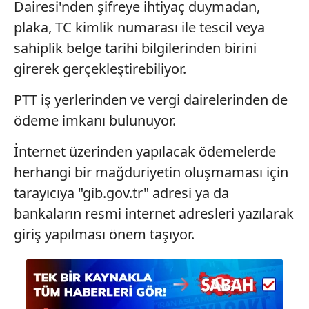
Dairesi'nden şifreye ihtiyaç duymadan,
plaka, TC kimlik numarası ile tescil veya
Çerezlere ilişkin tercihlerinizi aşağıda yer alan panel
sahiplik belge tarihi bilgilerinden birini
vasıtasıyla belirleyebilirsiniz. Çerezlere ilişkin detaylı bilgi
için Ayarlar butonuna tıklayabilir,
Çerez Bilgilendirme
girerek gerçekleştirebiliyor.
Metnimizi
ziyaret edebilirsiniz.
PTT iş yerlerinden ve vergi dairelerinden de
6698 sayılı Kişisel Verilerin Korunması Kanunu uyarınca
ödeme imkanı bulunuyor.
hazırlanmış Aydınlatma Metnimizi okumak ve sitemizde
ilgili mevzuata uygun olarak kullanılan çerezlerle ilgili bilgi
İnternet üzerinden yapılacak ödemelerde
almak için lütfen
tıklayınız
.
herhangi bir mağduriyetin oluşmaması için
tarayıcıya "gib.gov.tr" adresi ya da
bankaların resmi internet adresleri yazılarak
giriş yapılması önem taşıyor.