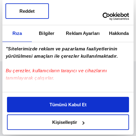
Reddet
Rıza
Bilgiler
Reklam Ayarları
Hakkında
"Sitelerimizde reklam ve pazarlama faaliyetlerinin
yürütülmesi amaçları ile çerezler kullanılmaktadır.
Bu çerezler, kullanıcıların tarayıcı ve cihazlarını
tanımlayarak çalışırlar.
Bu çerezlere izin vermeniz halinde sizlere özel
kişiselleştirilmiş reklamlar sunabilir, sayfalarımızda sizlere
Tümünü Kabul Et
daha iyi reklam deneyimi yaşatabiliriz. Bunu yaparken
amacımızın size daha iyi bir reklam deneyimi sunmak
olduğunu ve sizlere en iyi içerikleri sunabilmek adına
Kişiselleştir
elimizden gelen çabayı gösterdiğimizi ve bu noktada,