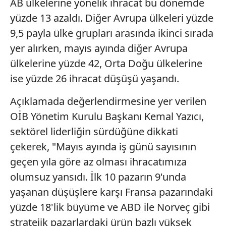
AB ülkelerine yönelik ihracat bu dönemde
için Ayarlar butonuna tıklayabilir,
Çerez Bilgilendirme
yüzde 13 azaldı. Diğer Avrupa ülkeleri yüzde
Metnimizi
ziyaret edebilirsiniz.
9,5 payla ülke grupları arasında ikinci sırada
6698 sayılı Kişisel Verilerin Korunması Kanunu uyarınca
yer alırken, mayıs ayında diğer Avrupa
hazırlanmış Aydınlatma Metnimizi okumak ve sitemizde
ülkelerine yüzde 42, Orta Doğu ülkelerine
ilgili mevzuata uygun olarak kullanılan çerezlerle ilgili bilgi
ise yüzde 26 ihracat düşüşü yaşandı.
almak için lütfen
tıklayınız
.
Açıklamada değerlendirmesine yer verilen
OİB Yönetim Kurulu Başkanı Kemal Yazıcı,
sektörel liderliğin sürdüğüne dikkati
çekerek, "Mayıs ayında iş günü sayısının
geçen yıla göre az olması ihracatımıza
olumsuz yansıdı. İlk 10 pazarın 9'unda
yaşanan düşüşlere karşı Fransa pazarındaki
yüzde 18'lik büyüme ve ABD ile Norveç gibi
stratejik pazarlardaki ürün bazlı yüksek