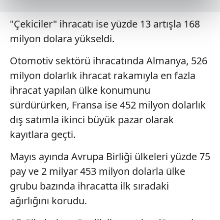
reklamların maliyetlerimizi karşılamak noktasında tek gelir
kalemimiz olduğunu sizlere hatırlatmak isteriz.
"Çekiciler" ihracatı ise yüzde 13 artışla 168
Her halükârda, kullanıcılar, bu çerezlere izin vermedikleri
milyon dolara yükseldi.
takdirde, kullanıcılara hedefli reklamlar
Otomotiv sektörü ihracatında Almanya, 526
gösterilmeyecektir."
milyon dolarlık ihracat rakamıyla en fazla
Sizlere daha iyi bir hizmet sunabilmek için İnternet
ihracat yapılan ülke konumunu
Sitemizde kendimize ve üçüncü kişilere ait çerezler
sürdürürken, Fransa ise 452 milyon dolarlık
kullanılmaktadır. Bu çerezler vasıtasıyla çeşitli kişisel
dış satımla ikinci büyük pazar olarak
verileriniz işlenmekte olup gerekli olan çerezler bilgi
toplumu hizmetlerinin sunulması amacıyla
kayıtlara geçti.
kullanılmaktadır. Diğer çerezler, sitemizin daha işlevsel
kılınması ve kişiselleştirilmesi ve sizlere yönelik
Mayıs ayında Avrupa Birliği ülkeleri yüzde 75
reklam/pazarlama faaliyetlerinin yapılması, amaçlarıyla
pay ve 2 milyar 453 milyon dolarla ülke
sınırlı olarak açık rızanız dahilinde kullanılacaktır.
grubu bazında ihracatta ilk sıradaki
ağırlığını korudu.
Çerezlere ilişkin tercihlerinizi aşağıda yer alan panel
vasıtasıyla belirleyebilirsiniz. Çerezlere ilişkin detaylı bilgi