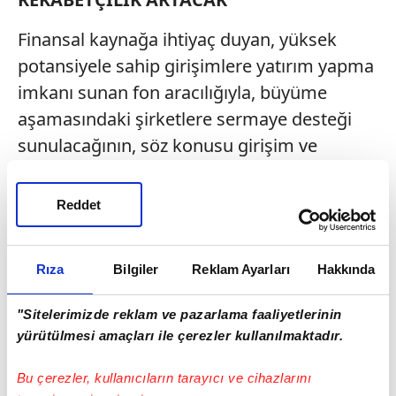
Finansal kaynağa ihtiyaç duyan, yüksek
potansiyele sahip girişimlere yatırım yapma
imkanı sunan fon aracılığıyla, büyüme
aşamasındaki şirketlere sermaye desteği
sunulacağının, söz konusu girişim ve
şirketlerin büyümesine katkıda
bulunulacağının anlatıldığı açıklamada, yeni
Reddet
finansman modeliyle ihracat için potansiyel
arz eden girişimlerin finansal olarak
Rıza
Bilgiler
Reklam Ayarları
Hakkında
destekleneceği kaydedildi. Oluşturulacak
finansman kaynağıyla, öncelikle otomotiv
"Sitelerimizde reklam ve pazarlama faaliyetlerinin
sektöründe yaşanan köklü değişim
yürütülmesi amaçları ile çerezler kullanılmaktadır.
sürecinde, ülkenin sektör rekabetçiliğinin
Bu çerezler, kullanıcıların tarayıcı ve cihazlarını
etkin şekilde artırılmasının amaçlandığı