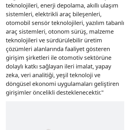
toplumu hizmetlerinin sunulması amacıyla
teknolojileri, enerji depolama, akıllı ulaşım
kullanılmaktadır. Diğer çerezler, sitemizin daha işlevsel
sistemleri, elektrikli araç bileşenleri,
kılınması ve kişiselleştirilmesi ve sizlere yönelik
otomobil sensör teknolojileri, yazılım tabanlı
reklam/pazarlama faaliyetlerinin yapılması, amaçlarıyla
araç sistemleri, otonom sürüş, malzeme
sınırlı olarak açık rızanız dahilinde kullanılacaktır.
teknolojileri ve sürdürülebilir üretim
Çerezlere ilişkin tercihlerinizi aşağıda yer alan panel
çözümleri alanlarında faaliyet gösteren
vasıtasıyla belirleyebilirsiniz. Çerezlere ilişkin detaylı bilgi
girişim şirketleri ile otomotiv sektörüne
için Ayarlar butonuna tıklayabilir,
Çerez Bilgilendirme
dolaylı katkı sağlayan ileri imalat, yapay
Metnimizi
ziyaret edebilirsiniz.
zeka, veri analitiği, yeşil teknoloji ve
6698 sayılı Kişisel Verilerin Korunması Kanunu uyarınca
döngüsel ekonomi uygulamaları geliştiren
hazırlanmış Aydınlatma Metnimizi okumak ve sitemizde
girişimler öncelikli desteklenecektir."
ilgili mevzuata uygun olarak kullanılan çerezlerle ilgili bilgi
almak için lütfen
tıklayınız
.