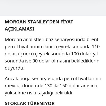
takdirde, kullanıcılara hedefli reklamlar
gösterilmeyecektir."
MORGAN STANLEY'DEN FİYAT
Sizlere daha iyi bir hizmet sunabilmek için İnternet
AÇIKLAMASI
Sitemizde kendimize ve üçüncü kişilere ait çerezler
kullanılmaktadır. Bu çerezler vasıtasıyla çeşitli kişisel
Morgan analistleri baz senaryosunda brent
verileriniz işlenmekte olup gerekli olan çerezler bilgi
toplumu hizmetlerinin sunulması amacıyla
petrol fiyatlarının ikinci çeyrek sonunda 110
kullanılmaktadır. Diğer çerezler, sitemizin daha işlevsel
dolar, üçüncü çeyrek sonunda 100 dolar, yıl
kılınması ve kişiselleştirilmesi ve sizlere yönelik
sonunda ise 90 dolar olmasını beklediklerini
reklam/pazarlama faaliyetlerinin yapılması, amaçlarıyla
duyurdu.
sınırlı olarak açık rızanız dahilinde kullanılacaktır.
Ancak boğa senaryosunda petrol fiyatlarının
Çerezlere ilişkin tercihlerinizi aşağıda yer alan panel
mevcut dönemde 130 ila 150 dolar arasına
vasıtasıyla belirleyebilirsiniz. Çerezlere ilişkin detaylı bilgi
için Ayarlar butonuna tıklayabilir,
Çerez Bilgilendirme
yükselme riski taşıdığı belirtildi.
Metnimizi
ziyaret edebilirsiniz.
STOKLAR TÜKENİYOR