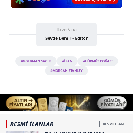
Haber Girişi
Sevde Demir - Editör
#GOLDMAN SACHS
#İRAN
#HÜRMÜZ BOĞAZI
#MORGAN STANLEY
RESMİ İLANLAR