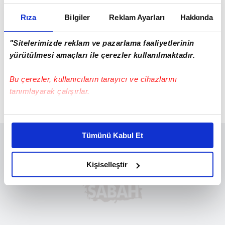
Rıza
Bilgiler
Reklam Ayarları
Hakkında
"Sitelerimizde reklam ve pazarlama faaliyetlerinin
yürütülmesi amaçları ile çerezler kullanılmaktadır.
Bu çerezler, kullanıcıların tarayıcı ve cihazlarını
tanımlayarak çalışırlar.
Bu çerezlere izin vermeniz halinde sizlere özel
kişiselleştirilmiş reklamlar sunabilir, sayfalarımızda sizlere
Tümünü Kabul Et
daha iyi reklam deneyimi yaşatabiliriz. Bunu yaparken
amacımızın size daha iyi bir reklam deneyimi sunmak
olduğunu ve sizlere en iyi içerikleri sunabilmek adına
Kişiselleştir
elimizden gelen çabayı gösterdiğimizi ve bu noktada,
reklamların maliyetlerimizi karşılamak noktasında tek gelir
kalemimiz olduğunu sizlere hatırlatmak isteriz.
Her halükârda, kullanıcılar, bu çerezlere izin vermedikleri