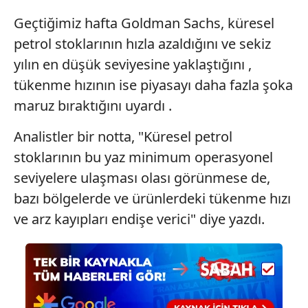
6698 sayılı Kişisel Verilerin Korunması Kanunu uyarınca
Geçtiğimiz hafta Goldman Sachs, küresel
hazırlanmış Aydınlatma Metnimizi okumak ve sitemizde
ilgili mevzuata uygun olarak kullanılan çerezlerle ilgili bilgi
petrol stoklarının hızla azaldığını ve sekiz
almak için lütfen
tıklayınız
.
yılın en düşük seviyesine yaklaştığını ,
tükenme hızının ise piyasayı daha fazla şoka
maruz bıraktığını uyardı .
Analistler bir notta, "Küresel petrol
stoklarının bu yaz minimum operasyonel
seviyelere ulaşması olası görünmese de,
bazı bölgelerde ve ürünlerdeki tükenme hızı
ve arz kayıpları endişe verici" diye yazdı.