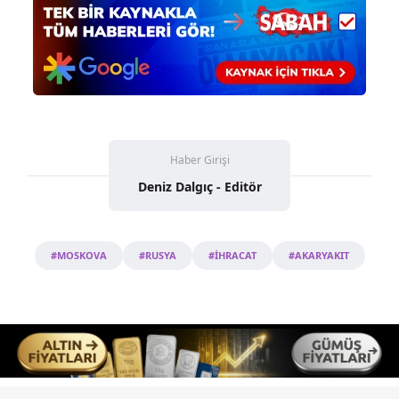
Haber Girişi
Deniz Dalgıç - Editör
#MOSKOVA
#RUSYA
#İHRACAT
#AKARYAKIT