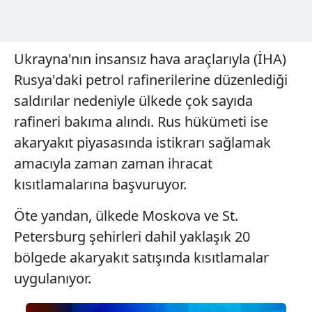
kullanılmaktadır. Diğer çerezler, sitemizin daha işlevsel
kılınması ve kişiselleştirilmesi ve sizlere yönelik
reklam/pazarlama faaliyetlerinin yapılması, amaçlarıyla
Ukrayna'nın insansız hava araçlarıyla (İHA)
sınırlı olarak açık rızanız dahilinde kullanılacaktır.
Rusya'daki petrol rafinerilerine düzenlediği
Çerezlere ilişkin tercihlerinizi aşağıda yer alan panel
saldırılar nedeniyle ülkede çok sayıda
vasıtasıyla belirleyebilirsiniz. Çerezlere ilişkin detaylı bilgi
rafineri bakıma alındı. Rus hükümeti ise
için Ayarlar butonuna tıklayabilir,
Çerez Bilgilendirme
akaryakıt piyasasında istikrarı sağlamak
Metnimizi
ziyaret edebilirsiniz.
amacıyla zaman zaman ihracat
6698 sayılı Kişisel Verilerin Korunması Kanunu uyarınca
kısıtlamalarına başvuruyor.
hazırlanmış Aydınlatma Metnimizi okumak ve sitemizde
ilgili mevzuata uygun olarak kullanılan çerezlerle ilgili bilgi
Öte yandan, ülkede Moskova ve St.
almak için lütfen
tıklayınız
.
Petersburg şehirleri dahil yaklaşık 20
bölgede akaryakıt satışında kısıtlamalar
uygulanıyor.