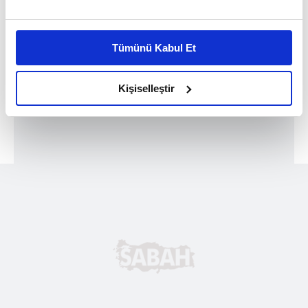
Bu çerezlere izin vermeniz halinde sizlere özel
kişiselleştirilmiş reklamlar sunabilir, sayfalarımızda sizlere
Tümünü Kabul Et
daha iyi reklam deneyimi yaşatabiliriz. Bunu yaparken
amacımızın size daha iyi bir reklam deneyimi sunmak
olduğunu ve sizlere en iyi içerikleri sunabilmek adına
Kişiselleştir
elimizden gelen çabayı gösterdiğimizi ve bu noktada,
reklamların maliyetlerimizi karşılamak noktasında tek gelir
kalemimiz olduğunu sizlere hatırlatmak isteriz.
Her halükârda, kullanıcılar, bu çerezlere izin vermedikleri
takdirde, kullanıcılara hedefli reklamlar
gösterilmeyecektir."
Sizlere daha iyi bir hizmet sunabilmek için İnternet
Sitemizde kendimize ve üçüncü kişilere ait çerezler
kullanılmaktadır. Bu çerezler vasıtasıyla çeşitli kişisel
verileriniz işlenmekte olup gerekli olan çerezler bilgi
toplumu hizmetlerinin sunulması amacıyla