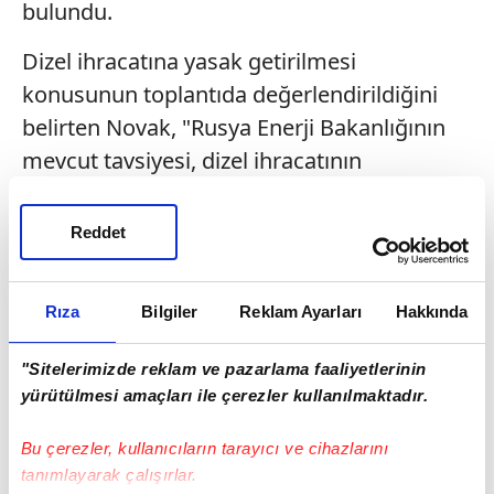
bulundu.
Dizel ihracatına yasak getirilmesi
konusunun toplantıda değerlendirildiğini
belirten Novak, "Rusya Enerji Bakanlığının
mevcut tavsiyesi, dizel ihracatının
yasaklanmaması yönünde." dedi.
Reddet
Novak, piyasadaki gelişmelerin sürekli takip
edileceğini ve konunun pazartesi günü
düzenlenecek toplantıda yeniden ele
Rıza
Bilgiler
Reklam Ayarları
Hakkında
alınacağını kaydetti.
"Sitelerimizde reklam ve pazarlama faaliyetlerinin
Rusya, dünyanın önde gelen dizel yakıt
yürütülmesi amaçları ile çerezler kullanılmaktadır.
ihracatçıları arasında yer alıyor.
Bu çerezler, kullanıcıların tarayıcı ve cihazlarını
tanımlayarak çalışırlar.