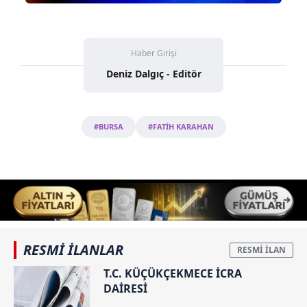
hazırlanmış Aydınlatma Metnimizi okumak ve sitemizde
ilgili mevzuata uygun olarak kullanılan çerezlerle ilgili bilgi
almak için lütfen
tıklayınız
.
Haber Girişi
Deniz Dalgıç - Editör
#BURSA
#FATİH KARAHAN
RESMİ İLANLAR
T.C. KÜÇÜKÇEKMECE İCRA
DAİRESİ