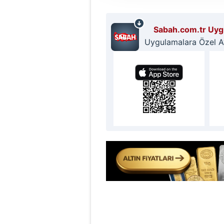
reklam/pazarlama faaliyetlerinin
Sabah.com.tr Uygu
Çerezlere ilişkin tercihlerinizi 
Uygulamalara Özel Ayr
butonuna tıklayabilir,
Çerez Bi
6698 sayılı Kişisel Verilerin 
mevzuata uygun olarak kullanılan