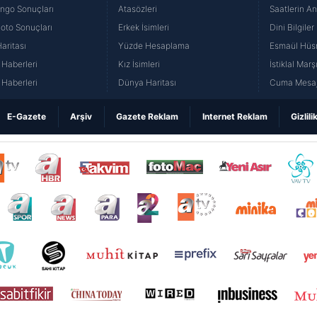
yango Sonuçları
Atasözleri
Saatlerin A
Loto Sonuçları
Erkek İsimleri
Dini Bilgiler
aritası
Yüzde Hesaplama
Esmaül Hüs
Haberleri
Kız İsimleri
İstiklal Marş
Haberleri
Dünya Haritası
Cuma Mesaj
E-Gazete
Arşiv
Gazete Reklam
Internet Reklam
Gizlili