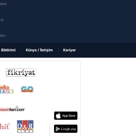
nlamı
na
ı
ları
k Bildirimi
Künye / İletişim
Kariyer