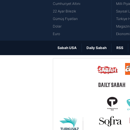
Cumhuriyet Altını
Milli Pi
22 Ayar Bilezik
Sayısal 
Gümüş Fiyatları
Türkiye H
Dolar
Magazin 
Euro
Ekonomi 
Sabah USA
Daily Sabah
RSS