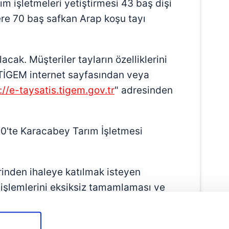
m işletmeleri yetiştirmesi 43 baş dişi
re 70 baş safkan Arap koşu tayı
lacak. Müşteriler tayların özelliklerini
rı TİGEM internet sayfasından veya
://e-taysatis.tigem.gov.tr
" adresinden
0'te Karacabey Tarım İşletmesi
rinden ihaleye katılmak isteyen
 işlemlerini eksiksiz tamamlaması ve
mış kullanıcı statüsünde bulunması
aylanmayan kullanıcıların sisteme