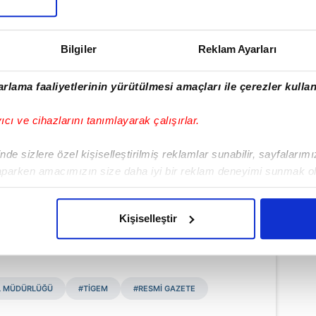
ına izin verilmeyecek.
Bilgiler
Reklam Ayarları
rlama faaliyetlerinin yürütülmesi amaçları ile çerezler kullan
yıcı ve cihazlarını tanımlayarak çalışırlar.
de sizlere özel kişiselleştirilmiş reklamlar sunabilir, sayfalarım
aparken amacımızın size daha iyi bir reklam deneyimi sunmak ol
imizden gelen çabayı gösterdiğimizi ve bu noktada, reklamların ma
olduğunu sizlere hatırlatmak isteriz.
Haber Girişi
Kişiselleştir
eniz Dalgıç - Editör
çerezlere izin vermedikleri takdirde, kullanıcılara hedefli reklaml
abilmek için İnternet Sitemizde kendimize ve üçüncü kişilere ait 
EL MÜDÜRLÜĞÜ
#TİGEM
#RESMİ GAZETE
isel verileriniz işlenmekte olup gerekli olan çerezler bilgi toplum
 çerezler, sitemizin daha işlevsel kılınması ve kişiselleştirilmes