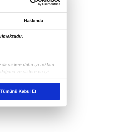
Hakkında
ılmaktadır.
ızda sizlere daha iyi reklam
duğunu ve sizlere en iyi
liyetlerimizi karşılamak
Tümünü Kabul Et
ar gösterilmeyecektir."
çerezler kullanılmaktadır. Bu
u hizmetlerinin sunulması
i ve sizlere yönelik