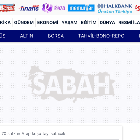
KIKA
GÜNDEM
EKONOMI
YAŞAM
EĞITIM
DÜNYA
RESMI İL
ÜŞ
ALTIN
BORSA
TAHVİL-BONO-REPO
70 safkan Arap koşu tayı satacak