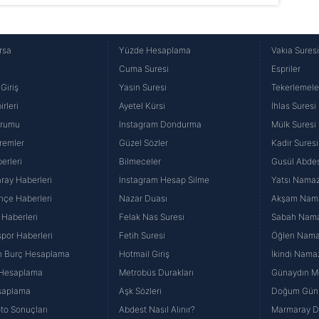
rsa
Yüzde Hesaplama
Vakıa Sures
Cuma Suresi
Espriler
Giriş
Yasin Suresi
Tekerlemele
rleri
Ayetel Kürsi
İhlas Suresi
urumu
İnstagram Dondurma
Mülk Suresi
remler
Güzel Sözler
Kadir Suresi
erleri
Bilmeceler
Gusül Abdes
ray Haberleri
İnstagram Hesap Silme
Yatsı Namazı
hçe Haberleri
Nazar Duası
Akşam Namaz
 Haberleri
Felak Nas Suresi
Sabah Namaz
por Haberleri
Fetih Suresi
Öğlen Namazı
n Burç Hesaplama
Hotmail Giriş
İkindi Namaz
 Hesaplama
Metrobüs Durakları
Günaydın Me
saplama
Aşk Sözleri
Doğum Günü
to Sonuçları
Abdest Nasıl Alınır?
Marmaray Du