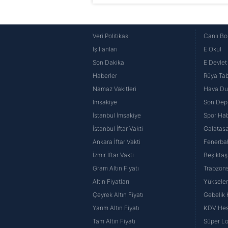
Veri Politikası
Canlı Bo
İş İlanları
E Okul
Son Dakika
E Devlet 
Haberler
Rüya Tabi
Namaz Vakitleri
Hava D
İmsakiye
Son Dep
İstanbul İmsakiye
Spor Hab
İstanbul İftar Vakti
Galatasa
Ankara İftar Vakti
Fenerba
İzmir İftar Vakti
Beşiktaş
Gram Altın Fiyatı
Trabzons
Altın Fiyatları
Yüksele
Çeyrek Altın Fiyatı
Gebelik
Yarım Altın Fiyatı
KDV He
Tam Altın Fiyatı
Süper Lo