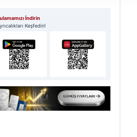
 yapılması, amaçlarıyla sınırlı olarak açık rızanız dahilinde kulla
lamamızı İndirin
aşağıda yer alan panel vasıtasıyla belirleyebilirsiniz. Çerezlere iliş
ıcalıkları Keşfedin!
lgilendirme Metnimizi
ziyaret edebilirsiniz.
Korunması Kanunu uyarınca hazırlanmış Aydınlatma Metnimizi okum
 çerezlerle ilgili bilgi almak için lütfen
tıklayınız
.