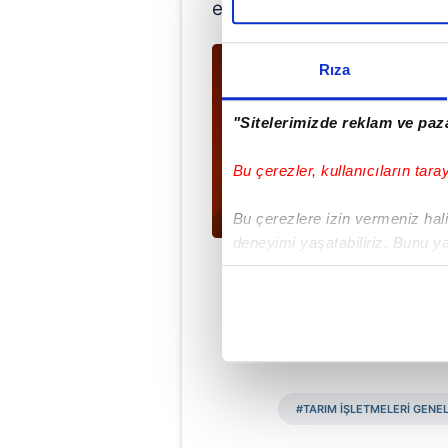
erişimine ve teklif sunmas
Rıza
"Sitelerimizde reklam ve paza
Bu çerezler, kullanıcıların tara
Bu çerezlere izin vermeniz halin
deneyimi yaşatabiliriz. Bunu y
içerikleri sunabilmek adına el
noktasında tek gelir kalemimiz 
D
Her halükârda, kullanıcılar, bu 
Sizlere daha iyi bir hizmet sun
#TARIM İŞLETMELERİ GEN
çerezler vasıtasıyla çeşitli kiş
amacıyla kullanılmaktadır. Diğer