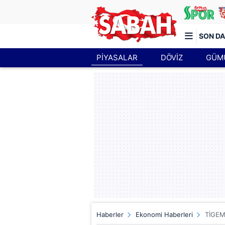
SON DA
PİYASALAR
DÖVİZ
GÜM
Türkiye'nin en iyi haber sitesi
Haberler
Ekonomi Haberleri
TİGEM 