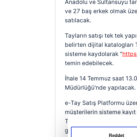
Anadolu ve Sultansuyu tarı
ve 27 baş erkek olmak üze
satılacak.
Tayların satışı tek tek yapı
belirten dijital katalogla
sisteme kaydolarak "
https
temin edebilecek.
İhale 14 Temmuz saat 13.0
Müdürlüğü'nde yapılacak.
e-Tay Satış Platformu üze
müşterilerin sisteme kayıt
TİGEM tarafından onaylan
gerekiyor. Kayıt işlemi on
Reddet