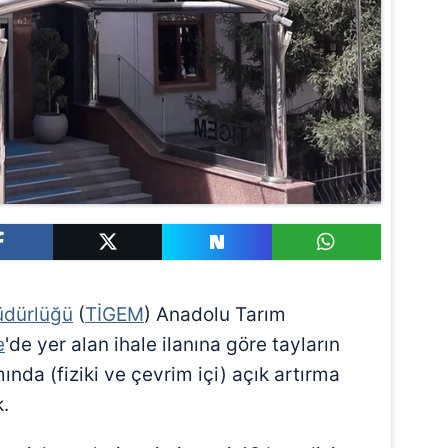
üdürlüğü
(
TİGEM
) Anadolu Tarım
e
'de yer alan ihale ilanına göre tayların
ında (fiziki ve çevrim içi) açık artırma
k.