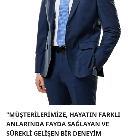
kılınması ve kişiselleştirilmesi ve sizlere yönelik
reklam/pazarlama faaliyetlerinin yapılması, amaçlarıyla
sınırlı olarak açık rızanız dahilinde kullanılacaktır.
Çerezlere ilişkin tercihlerinizi aşağıda yer alan panel
vasıtasıyla belirleyebilirsiniz. Çerezlere ilişkin detaylı bilgi
için Ayarlar butonuna tıklayabilir,
Çerez Bilgilendirme
Metnimizi
ziyaret edebilirsiniz.
6698 sayılı Kişisel Verilerin Korunması Kanunu uyarınca
hazırlanmış Aydınlatma Metnimizi okumak ve sitemizde
ilgili mevzuata uygun olarak kullanılan çerezlerle ilgili bilgi
almak için lütfen
tıklayınız
.
"MÜŞTERİLERİMİZE, HAYATIN FARKLI
ANLARINDA FAYDA SAĞLAYAN VE
SÜREKLİ GELİŞEN BİR DENEYİM