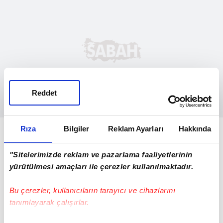
Reddet
Müşteri tercihleri ve dönemsel ihtiyaçlara
Rıza
Bilgiler
Reklam Ayarları
Hakkında
göre markaların dinamik olarak
"Sitelerimizde reklam ve pazarlama faaliyetlerinin
güncellendiği VClub'ın QR ödeme yöntemi
yürütülmesi amaçları ile çerezler kullanılmaktadır.
kullanılarak yapılan restoran
harcamalarında gastropuan kazanılabiliyor,
Bu çerezler, kullanıcıların tarayıcı ve cihazlarını
ayrıca VClub üzerinden alınan kodlarla
tanımlayarak çalışırlar.
yapılan alışverişlerde de çeşitli indirimler