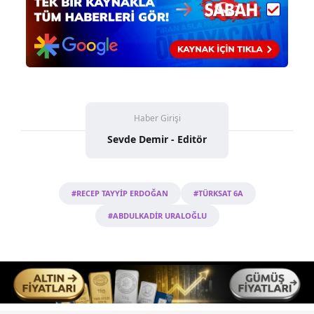
Haber Girişi
Sevde Demir - Editör
#RECEP TAYYİP ERDOĞAN
#TÜRKSAT 6A
#ABDULKADİR URALOĞLU