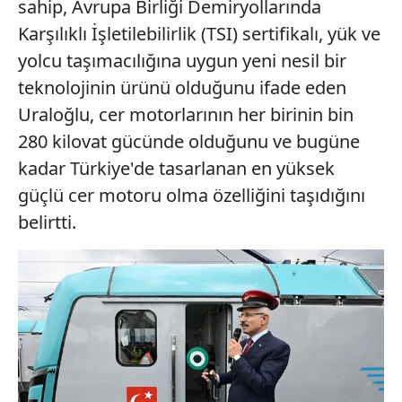
sahip, Avrupa Birliği Demiryollarında
kullanılmaktadır. Bu çerezler vasıtasıyla çeşitli kişisel
Karşılıklı İşletilebilirlik (TSI) sertifikalı, yük ve
verileriniz işlenmekte olup gerekli olan çerezler bilgi
yolcu taşımacılığına uygun yeni nesil bir
toplumu hizmetlerinin sunulması amacıyla
kullanılmaktadır. Diğer çerezler, sitemizin daha işlevsel
teknolojinin ürünü olduğunu ifade eden
kılınması ve kişiselleştirilmesi ve sizlere yönelik
Uraloğlu, cer motorlarının her birinin bin
reklam/pazarlama faaliyetlerinin yapılması, amaçlarıyla
280 kilovat gücünde olduğunu ve bugüne
sınırlı olarak açık rızanız dahilinde kullanılacaktır.
kadar Türkiye'de tasarlanan en yüksek
Çerezlere ilişkin tercihlerinizi aşağıda yer alan panel
güçlü cer motoru olma özelliğini taşıdığını
vasıtasıyla belirleyebilirsiniz. Çerezlere ilişkin detaylı bilgi
belirtti.
için Ayarlar butonuna tıklayabilir,
Çerez Bilgilendirme
Metnimizi
ziyaret edebilirsiniz.
6698 sayılı Kişisel Verilerin Korunması Kanunu uyarınca
hazırlanmış Aydınlatma Metnimizi okumak ve sitemizde
ilgili mevzuata uygun olarak kullanılan çerezlerle ilgili bilgi
almak için lütfen
tıklayınız
.