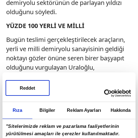
demiryolu sektörünün de parlayan yıldızı
olduğunu söyledi.
YÜZDE 100 YERLİ VE MİLLİ
Bugün teslimi gerçekleştirilecek araçların,
yerli ve milli demiryolu sanayisinin geldiği
noktayı gözler önüne seren birer başyapıt
olduğunu vurgulayan Uraloğlu,
"Eskişehir'deki tesislerimizde üretilen E5000
Milli Elektrikli Lokomotifimiz; dünyada
Reddet
sadece gelişmiş ülkelerin sahip olduğu
bileşenlerden olan cer konvertörü, cer
Rıza
Bilgiler
Reklam Ayarları
Hakkında
kontrol ünitesi, merkezi kontrol ünitesi, cer
trafosu gibi araç sürüş ve kontrol
"Sitelerimizde reklam ve pazarlama faaliyetlerinin
sistemlerinin yüzde 100 yerli ve milli olarak
yürütülmesi amaçları ile çerezler kullanılmaktadır.