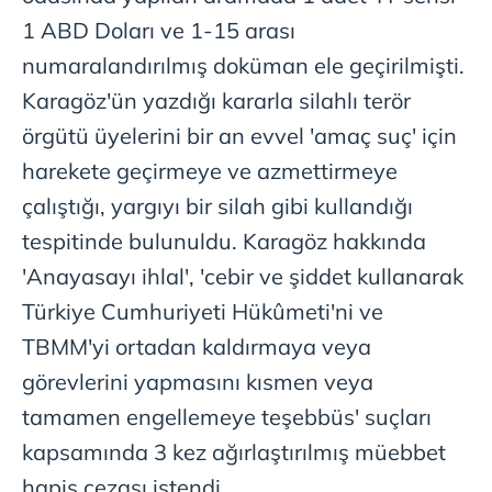
ilgili mevzuata uygun olarak kullanılan çerezlerle ilgili bilgi
1 ABD Doları ve 1-15 arası
almak için lütfen
tıklayınız
.
numaralandırılmış doküman ele geçirilmişti.
Karagöz'ün yazdığı kararla silahlı terör
örgütü üyelerini bir an evvel 'amaç suç' için
harekete geçirmeye ve azmettirmeye
çalıştığı, yargıyı bir silah gibi kullandığı
tespitinde bulunuldu. Karagöz hakkında
'Anayasayı ihlal', 'cebir ve şiddet kullanarak
Türkiye Cumhuriyeti Hükûmeti'ni ve
TBMM'yi ortadan kaldırmaya veya
görevlerini yapmasını kısmen veya
tamamen engellemeye teşebbüs' suçları
kapsamında 3 kez ağırlaştırılmış müebbet
hapis cezası istendi.