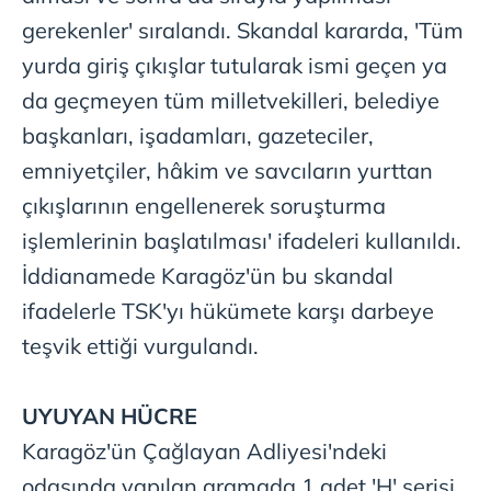
gösterilmeyecektir."
gerekenler' sıralandı. Skandal kararda, 'Tüm
Sizlere daha iyi bir hizmet sunabilmek için İnternet
yurda giriş çıkışlar tutularak ismi geçen ya
Sitemizde kendimize ve üçüncü kişilere ait çerezler
da geçmeyen tüm milletvekilleri, belediye
kullanılmaktadır. Bu çerezler vasıtasıyla çeşitli kişisel
başkanları, işadamları, gazeteciler,
verileriniz işlenmekte olup gerekli olan çerezler bilgi
toplumu hizmetlerinin sunulması amacıyla
emniyetçiler, hâkim ve savcıların yurttan
kullanılmaktadır. Diğer çerezler, sitemizin daha işlevsel
çıkışlarının engellenerek soruşturma
kılınması ve kişiselleştirilmesi ve sizlere yönelik
işlemlerinin başlatılması' ifadeleri kullanıldı.
reklam/pazarlama faaliyetlerinin yapılması, amaçlarıyla
sınırlı olarak açık rızanız dahilinde kullanılacaktır.
İddianamede Karagöz'ün bu skandal
ifadelerle TSK'yı hükümete karşı darbeye
Çerezlere ilişkin tercihlerinizi aşağıda yer alan panel
teşvik ettiği vurgulandı.
vasıtasıyla belirleyebilirsiniz. Çerezlere ilişkin detaylı bilgi
için Ayarlar butonuna tıklayabilir,
Çerez Bilgilendirme
Metnimizi
ziyaret edebilirsiniz.
UYUYAN HÜCRE
Karagöz'ün Çağlayan Adliyesi'ndeki
6698 sayılı Kişisel Verilerin Korunması Kanunu uyarınca
hazırlanmış Aydınlatma Metnimizi okumak ve sitemizde
odasında yapılan aramada 1 adet 'H' serisi