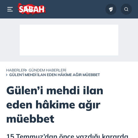
HABERLER
GÜNDEM HABERLERI
GÜLEN’I MEHDI ILAN EDEN HÂKIME AĞIR MÜEBBET
Gülen’i mehdi ilan
eden hâkime ağır
müebbet
15 Temmuz’dan önce yazdığı kararda