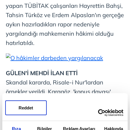
yapan TÜBİTAK çalışanları Hayrettin Bahşi,
Tahsin Türköz ve Erdem Alpaslan'ın gerçeğe
aykırı hazırladıkları rapor nedeniyle
yargılandığı mahkemenin hâkimi olduğu
hatırlatıldı.
GÜLEN'İ MEHDİ İLAN ETTİ
Skandal kararda, Risale-i Nur'lardan
örnekler verildi. Karagöz, 'kopuş davası'
olarak nitelediği kararda, Cumhurbaşkanı
Reddet
Recep Tayyip Erdoğan başta olmak üzere
mevcut hükümet Başbakan ve Bakanlar
Kurulu üyeleri, AK Parti, yargı kurumlarına
Rıza
Bilgiler
Reklam Ayarları
Hakkında