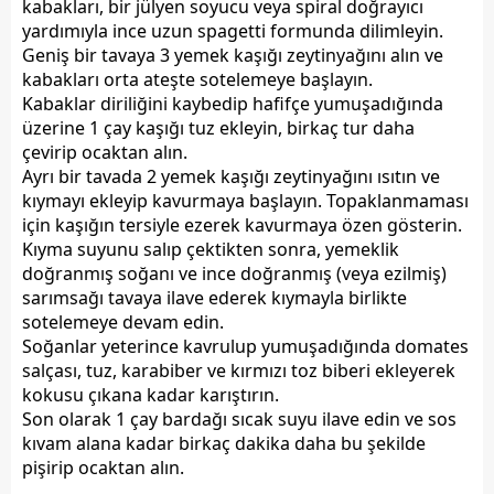
kabakları, bir jülyen soyucu veya spiral doğrayıcı
yardımıyla ince uzun spagetti formunda dilimleyin.
Geniş bir tavaya 3 yemek kaşığı zeytinyağını alın ve
kabakları orta ateşte sotelemeye başlayın.
Kabaklar diriliğini kaybedip hafifçe yumuşadığında
üzerine 1 çay kaşığı tuz ekleyin, birkaç tur daha
çevirip ocaktan alın.
Ayrı bir tavada 2 yemek kaşığı zeytinyağını ısıtın ve
kıymayı ekleyip kavurmaya başlayın. Topaklanmaması
için kaşığın tersiyle ezerek kavurmaya özen gösterin.
Kıyma suyunu salıp çektikten sonra, yemeklik
doğranmış soğanı ve ince doğranmış (veya ezilmiş)
sarımsağı tavaya ilave ederek kıymayla birlikte
sotelemeye devam edin.
Soğanlar yeterince kavrulup yumuşadığında domates
salçası, tuz, karabiber ve kırmızı toz biberi ekleyerek
kokusu çıkana kadar karıştırın.
Son olarak 1 çay bardağı sıcak suyu ilave edin ve sos
kıvam alana kadar birkaç dakika daha bu şekilde
pişirip ocaktan alın.