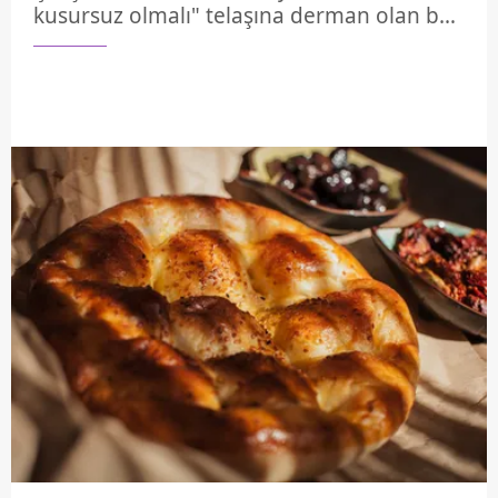
kusursuz olmalı" telaşına derman olan bu
özel reçetelerde; denizden gelen asalet,
kıymalı mantarın doyuruculuğu ve fırında
nar gibi kızaran süt helvasının eşsiz
aroması buluşuyor. İşte misafirleriniz için
sürprizlerle dolu bir deneyim sunacak,
hazırlaması kolay sunumu olay o tarifler…