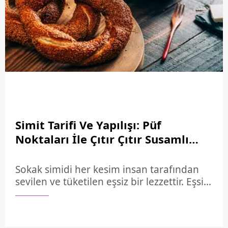
gibi malzemelerle iç harç hazırlanmaktadır.
Eşsiz lezzetiyle misafir sofralarında
başköşeye kurulacak pide tarifi: Kıymalı
pide nasıl yapılır?
Simit Tarifi Ve Yapılışı: Püf
Noktaları İle Çıtır Çıtır Susamlı
Gevrek Simit Nasıl Yapılır,
Malzemeleri Neler?
Sokak simidi her kesim insan tarafından
sevilen ve tüketilen eşsiz bir lezzettir. Eşsiz
kokusu ve çıtır çıtır görüntüsüyle iştahımızı
açan simit tarifi sofralarımıza eşlik
etmektedir. Kahvaltı sofralarının