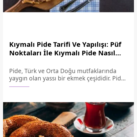
Kıymalı Pide Tarifi Ve Yapılışı: Püf
Noktaları İle Kıymalı Pide Nasıl
Yapılır, Malzemeleri Neler?
Pide, Türk ve Orta Doğu mutfaklarında
yaygın olan yassı bir ekmek çeşididir. Pide
tarifi kıymalı, patatesli, peynirli, pastırmalı
ve kavurmalı gibi birçok farklı çeşide
ayrılmaktadır. Pide tarifi denilince akla ilk
gelen lezzet kıymalı pide tarifidir. Eşsiz
lezzetiyle ve mis kokusuyla pide tarifi
sofranızdan hiç eksik olmayacak. Un, yağ,
kurumaya, şeker gibi malzemelerle
yapılan hamura kıyma, soğan, yeşilbiber