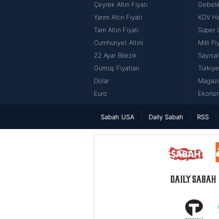
Çeyrek Altın Fiyatı
Gebeli
Yarım Altın Fiyatı
KDV H
Tam Altın Fiyatı
Süper 
Cumhuriyet Altını
Milli P
22 Ayar Bilezik
Sayısal
Gümüş Fiyatları
Türkiye
Dolar
Magazi
Euro
Ekonom
Sabah USA
Daily Sabah
RSS