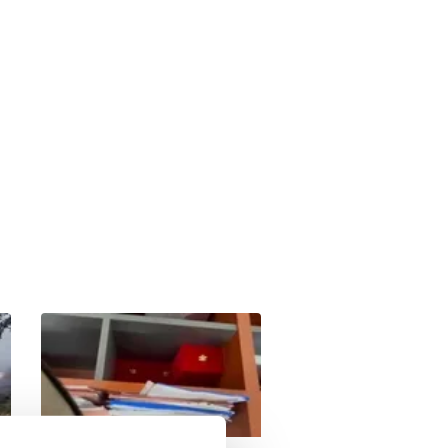
Kamyona çarpan tırın
kupası dorseden ayrıldı: 1
ağır yaralı
00:56
05.08.2026 | 17:49
Uşak'ta otomobil takla attı!
Sürücü hayatını kaybetti |
Video
00:47
05.08.2026 | 16:56