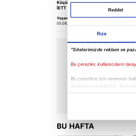
Küçükçekmece'de otomobilin
V
İETT otobüsüne çarptığı kaza
F
Reddet
kamerada | Video
Yaşam
F
05.08.2026 | 14:28
0
Rıza
"Sitelerimizde reklam ve paza
Bu çerezler, kullanıcıların tara
Bu çerezlere izin vermeniz halin
deneyimi yaşatabiliriz. Bunu y
içerikleri sunabilmek adına el
noktasında tek gelir kalemimiz 
Her halükârda, kullanıcılar, bu 
BU HAFTA
Sizlere daha iyi bir hizmet sun