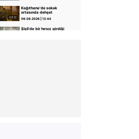
Kağıthane'de sokak
ortasında dehşet
kamerada: Eski sevgilisi ile
03:12
06.08.2026 | 13:44
erkek arkadaşını silahla
vurdu! | Video
Şişli'de bir hırsız girdiği
evden klima ve televizyonu
böyle çaldı | Video
00:12
06.08.2026 | 13:32
Kars'ta 4 kişinin
yaralandığı kaza
kamerasında | Video
00:13
06.08.2026 | 12:06
Bahçelievler'de 4 katlı bina
çöktü! Binanın çökme anı
kamerada | Video
07:49
06.08.2026 | 11:20
‘Ay Grubu’na dev darbe:
İstanbul’da işyerlerini
hedef almışlardı!
00:54
06.08.2026 | 11:07
Kurşunlama, kundaklama…
| Video
Yaşlı kardeşlerin miras
kavgası kanlı bitti!
Ağabeyine kurşun
02:49
06.08.2026 | 10:43
yağdırdığı anlar kamerada
| Video
Çevreyi kontrol edip
sandalyeye oturdu, park