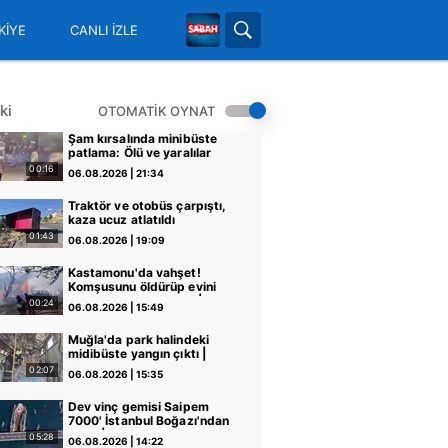
KİYE
CANLI İZLE
ki
OTOMATİK OYNAT
Şam kırsalında minibüste
patlama: Ölü ve yaralılar
var
00:16
06.08.2026 | 21:34
Traktör ve otobüs çarpıştı,
kaza ucuz atlatıldı
01:43
06.08.2026 | 19:09
Kastamonu'da vahşet!
Komşusunu öldürüp evini
ve aracını ateşe verdi |
00:24
06.08.2026 | 15:49
Video
Muğla'da park halindeki
midibüste yangın çıktı |
Video
02:07
06.08.2026 | 15:35
Dev vinç gemisi Saipem
7000' İstanbul Boğazı'ndan
geçti | Video
05:28
06.08.2026 | 14:22