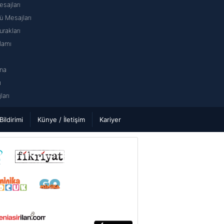
sajları
 Mesajları
rakları
lamı
na
ı
arı
 Bildirimi
Künye / İletişim
Kariyer