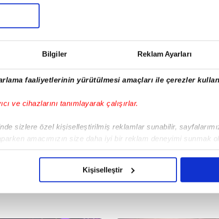
ar Mısın Yok Musun 29. Bölüm
Kastamonu'da vahşet!
ragmanı yayınlandı | Video
Komşusunu öldürüp evini ve
aracını ateşe verdi | Video
ragman
Yaşam
5.08.2026 | 10:45
06.08.2026 | 15:49
Bilgiler
Reklam Ayarları
rlama faaliyetlerinin yürütülmesi amaçları ile çerezler kullan
yıcı ve cihazlarını tanımlayarak çalışırlar.
de sizlere özel kişiselleştirilmiş reklamlar sunabilir, sayfalarım
aparken amacımızın size daha iyi bir reklam deneyimi sunmak ol
imizden gelen çabayı gösterdiğimizi ve bu noktada, reklamların ma
olduğunu sizlere hatırlatmak isteriz.
Kişiselleştir
çerezlere izin vermedikleri takdirde, kullanıcılara hedefli reklaml
abilmek için İnternet Sitemizde kendimize ve üçüncü kişilere ait 