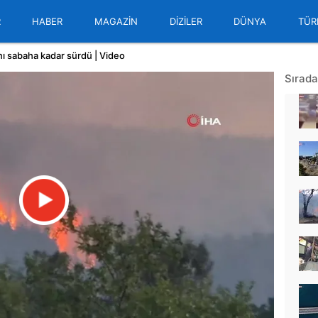
R
HABER
MAGAZİN
DİZİLER
DÜNYA
TÜR
ı sabaha kadar sürdü | Video
Sırada