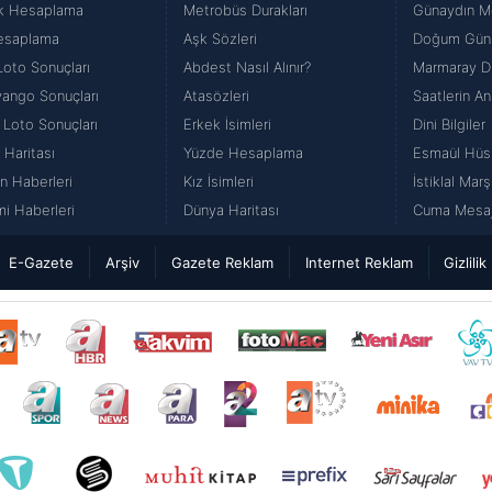
k Hesaplama
Metrobüs Durakları
Günaydın Me
esaplama
Aşk Sözleri
Doğum Günü
Loto Sonuçları
Abdest Nasıl Alınır?
Marmaray Du
iyango Sonuçları
Atasözleri
Saatlerin An
 Loto Sonuçları
Erkek İsimleri
Dini Bilgiler
 Haritası
Yüzde Hesaplama
Esmaül Hüs
n Haberleri
Kız İsimleri
İstiklal Marş
i Haberleri
Dünya Haritası
Cuma Mesajl
E-Gazete
Arşiv
Gazete Reklam
Internet Reklam
Gizlilik