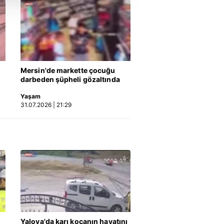
u hizmetlerinin sunulması
i ve sizlere yönelik
nılacaktır.
kin detaylı bilgi için Ayarlar
Mersin'de markette çocuğu
darbeden şüpheli gözaltında
ak ve sitemizde ilgili
Yaşam
31.07.2026 | 21:29
Yalova'da karı kocanın hayatını