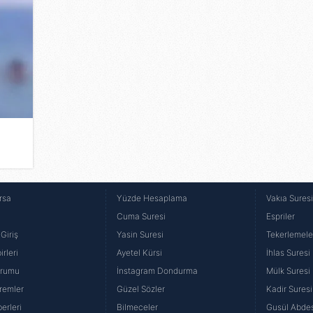
deo
rsa
Yüzde Hesaplama
Vakıa Sures
Cuma Suresi
Espriler
Giriş
Yasin Suresi
Tekerlemele
rleri
Ayetel Kürsi
İhlas Suresi
urumu
İnstagram Dondurma
Mülk Suresi
remler
Güzel Sözler
Kadir Suresi
erleri
Bilmeceler
Gusül Abdes