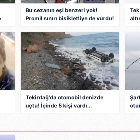
 çerezlerle ilgili bilgi almak için lütfen
tıklayınız
.
Bu cezanın eşi benzeri yok!
Tek
e
Promil sınırı bisikletliye de vurdu!
altı
Sürücü şaştı kaldı...
uyu
Tekirdağ'da otomobil denizde
Şar
uçtu! İçinde 5 kişi vardı...
otu