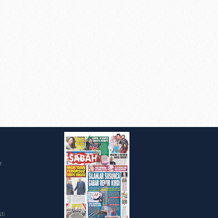
i
r
ti