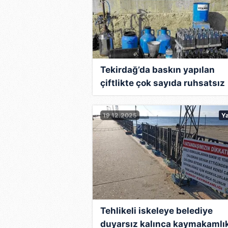
Tekirdağ’da baskın yapılan
çiftlikte çok sayıda ruhsatsız
silah, kaçak alkol ve tarihi ese
ele geçirildi
19.12.2025
Y
Tehlikeli iskeleye belediye
duyarsız kalınca kaymakamlı