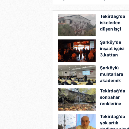
uyarı levhası astı!
Tekirdağ'da
iskeleden
düşen işçi
hayatını
kaybetti
Şarköy'de
inşaat işçisi
3.kattan
düşerek öldü
Şarköylü
muhtarlara
akademik
sertifika veril
Tekirdağ'da
sonbahar
renklerine
bürünen
ormanlar
Tekirdağ'da
görenleri
yok artık
büyüledi!