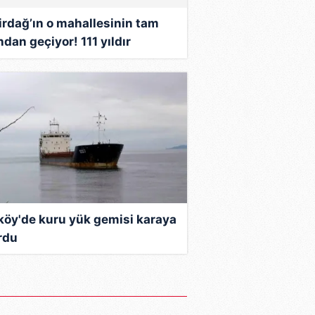
irdağ’ın o mahallesinin tam
ndan geçiyor! 111 yıldır
yan canavar uyandı!
köy'de kuru yük gemisi karaya
rdu