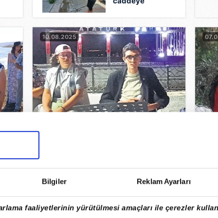
!
caddeye
akıyor
10.08.2025
07.
k
ı,
kana
Güçleri, engelli müzisyene yetti
Den
ku,
06.08.2025
24.
Bilgiler
Reklam Ayarları
rlama faaliyetlerinin yürütülmesi amaçları ile çerezler kullan