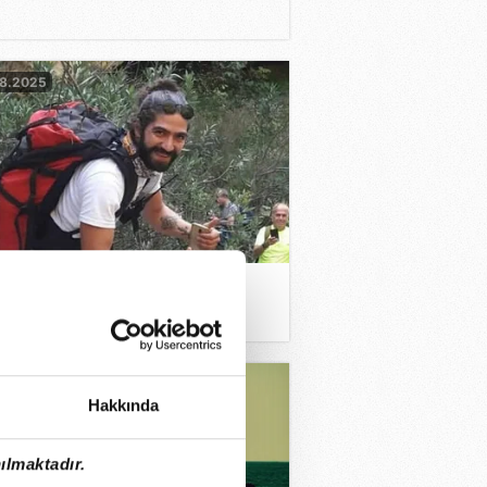
08.2025
ize atladı boynu kırıldı
07.2025
Hakkında
ılmaktadır.