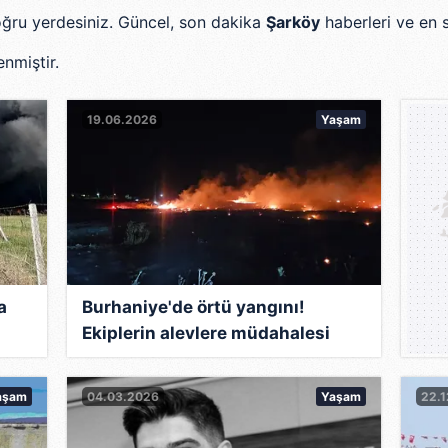
 doğru yerdesiniz. Güncel, son dakika
Şarköy
haberleri ve en s
nmiştir.
19.06.2026
Yaşam
a
Burhaniye'de örtü yangını!
Ekiplerin alevlere müdahalesi
sürüyor
aşam
04.03.2026
Yaşam
22.