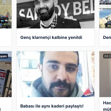
Genç klarnetçi kalbine yenildi
Den
r
aşam
03.
Hac
Babası ile aynı kaderi paylaştı!
k
müt