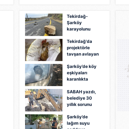
Tekirdağ-
Şarköy
karayolunu
kullananlar
Tekirdağ'da
dikkat: Kaya
projektörle
parçaları
tavşan avlayan
tehlikeye
2 kişi yakalandı
davetiye
Şarköy’de köy
çıkartıyor!
eşkiyaları
karanlıkta
kurşunladı
di
SABAH yazdı,
belediye 30
yıllık sorunu
hatırladı!
Şarköy’de
lağım suyu