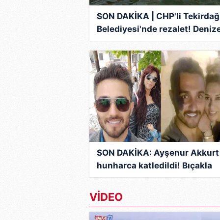
mevzuata uygun olarak kullanılan
SON DAKİKA | CHP'li Tekirdağ
Belediyesi'nde rezalet! Deniz
lağım aktı vatandaş isyan etti
SON DAKİKA: Ayşenur Akkurt
hunharca katledildi! Bıçakla
boğazını kesti sonra da...
VİDEO