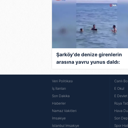
Şarköy'de denize girenlerin
arasına yavru yunus daldı:
Eğlenceli anlar kamerada | Vi
Veri Politikası
Canlı Bo
İş İlanları
E Okul
Son Dakika
E Devlet 
Haberler
Rüya Tabi
Namaz Vakitleri
Hava D
İmsakiye
Son Dep
İstanbul İmsakiye
Spor Hab