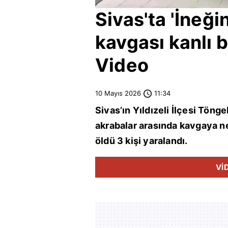
Sivas
'ta 'İneğ
kavgası kanlı bit
Video
10 Mayıs 2026
11:34
Sivas
’ın Yıldızeli İlçesi Tö
akrabalar arasında kavgaya ned
öldü 3 kişi yaralandı.
Vİ