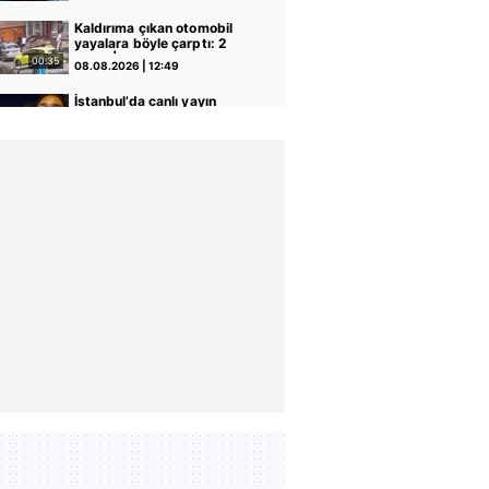
1 ölü, 15 yaralı! | Video
Kaldırıma çıkan otomobil
yayalara böyle çarptı: 2
yaralı | Video
00:35
08.08.2026 | 12:49
İstanbul’da canlı yayın
yapan Koreli fenomene
canlı yayında ahlaksız
02:38
08.08.2026 | 12:32
teklif! O anlar canlı yayına
yansıdı | Video
Camiye gitmek için evinden
çıkan adam motosiklet
çarpması sonucu hayatını
00:44
08.08.2026 | 11:25
kaybetti! Kaza anı
kamerada | Video
Sultangazi TEM
Otoyolu’nda zincirleme
kaza: 10 araç birbirine
00:43
08.08.2026 | 09:58
girdi! | Video
Kağıthane’de uyuşturucu
operasyonu: 104 kilo
pregabalin ele geçirildi |
00:39
08.08.2026 | 09:57
Video
Seyir halindeyken aniden
alev alan otomobildeki 4
kişi yaralandı
00:17
07.08.2026 | 22:14
Freni boşalan TIR karşı
yöne geçerek 4 araca