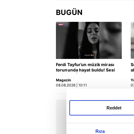
BUGÜN
Ferdi Tayfur’un müzik mirası
S
torununda hayat buldu! Sesi
a
olay oldu | Video
y
Magazin
Y
08.08.2026 | 10:11
0
Reddet
Rıza