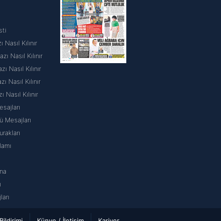
sti
 Nasıl Kılınır
ı Nasıl Kılınır
 Nasıl Kılınır
 Nasıl Kılınır
ı Nasıl Kılınır
sajları
 Mesajları
rakları
lamı
na
ı
arı
 Bildirimi
Künye / İletişim
Kariyer