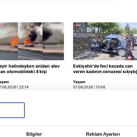
eyir halindeyken aniden alev
Eskişehir'de feci kazada can
lan otomobildeki 4 kişi
veren kadının cenazesi sıkıştı
aralandı
araçtan güçlükle çıkarıldı |
aşam
Yaşam
Video
7.08.2026 | 22:14
07.08.2026 | 15:06
Bilgiler
Reklam Ayarları