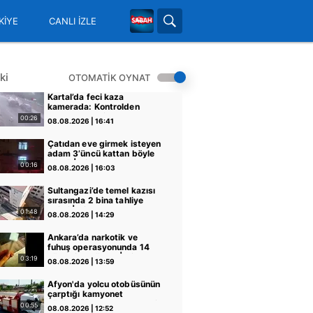
KİYE
CANLI İZLE
ki
OTOMATİK OYNAT
Kartal’da feci kaza
kamerada: Kontrolden
çıkan otomobil araçlara
00:26
08.08.2026 | 16:41
çarpıp böyle takla attı |
Video
Çatıdan eve girmek isteyen
adam 3’üncü kattan böyle
düştü | Video
00:16
08.08.2026 | 16:03
Sultangazi’de temel kazısı
sırasında 2 bina tahliye
edildi | Video
01:48
08.08.2026 | 14:29
Ankara’da narkotik ve
fuhuş operasyonunda 14
şüpheliye gözaltı | Video
03:19
08.08.2026 | 13:59
Afyon'da yolcu otobüsünün
çarptığı kamyonet
sürücüsü hayatını kaybetti:
00:55
08.08.2026 | 12:52