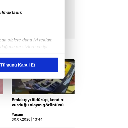
ılmaktadır.
ızda sizlere daha iyi reklam
duğunu ve sizlere en iyi
liyetlerimizi karşılamak
Tümünü Kabul Et
ar gösterilmeyecektir."
çerezler kullanılmaktadır. Bu
u hizmetlerinin sunulması
Emlakçıyı öldürüp, kendini
i ve sizlere yönelik
vurduğu olayın görüntüsü
nılacaktır.
ortaya çıktı | Video
Yaşam
30.07.2026 | 13:44
kin detaylı bilgi için Ayarlar