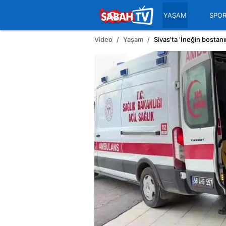
YAŞAM
SPO
Video
Yaşam
Sivas'ta 'İneğin bostanım