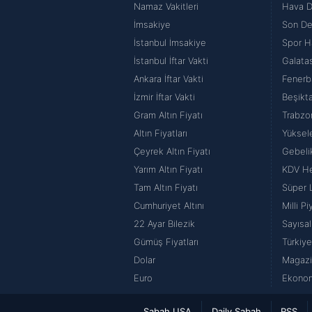
Namaz Vakitleri
Hava 
İmsakiye
Son De
İstanbul İmsakiye
Spor H
İstanbul İftar Vakti
Galata
Ankara İftar Vakti
Fenerb
İzmir İftar Vakti
Beşikt
Gram Altın Fiyatı
Trabzo
Altın Fiyatları
Yüksel
Çeyrek Altın Fiyatı
Gebeli
Yarım Altın Fiyatı
KDV H
Tam Altın Fiyatı
Süper 
Cumhuriyet Altını
Milli P
22 Ayar Bilezik
Sayısal
Gümüş Fiyatları
Türkiye
Dolar
Magazi
Euro
Ekonom
Sabah USA
Daily Sabah
RSS