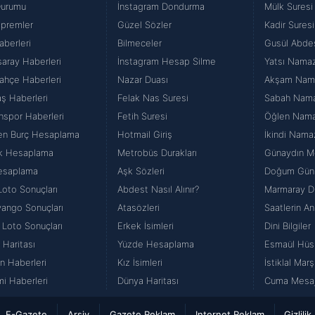
Durumu
İnstagram Dondurma
Mülk Suresi
premler
Güzel Sözler
Kadir Suresi
aberleri
Bilmeceler
Gusül Abde
saray Haberleri
İnstagram Hesap Silme
Yatsı Namazı
ahçe Haberleri
Nazar Duası
Akşam Namaz
aş Haberleri
Felak Nas Suresi
Sabah Namazı
nspor Haberleri
Fetih Suresi
Öğlen Namazı
en Burç Hesaplama
Hotmail Giriş
İkindi Namaz
k Hesaplama
Metrobüs Durakları
Günaydın Me
esaplama
Aşk Sözleri
Doğum Günü
Loto Sonuçları
Abdest Nasıl Alınır?
Marmaray Du
iyango Sonuçları
Atasözleri
Saatlerin An
 Loto Sonuçları
Erkek İsimleri
Dini Bilgiler
 Haritası
Yüzde Hesaplama
Esmaül Hüs
n Haberleri
Kız İsimleri
İstiklal Marş
i Haberleri
Dünya Haritası
Cuma Mesajl
E-Gazete
Arşiv
Gazete Reklam
Internet Reklam
Gizlilik