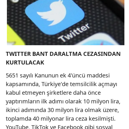
toplumu hizmetlerinin sunulması amacıyla
kullanılmaktadır. Diğer çerezler, sitemizin daha işlevsel
kılınması ve kişiselleştirilmesi ve sizlere yönelik
reklam/pazarlama faaliyetlerinin yapılması, amaçlarıyla
sınırlı olarak açık rızanız dahilinde kullanılacaktır.
Çerezlere ilişkin tercihlerinizi aşağıda yer alan panel
vasıtasıyla belirleyebilirsiniz. Çerezlere ilişkin detaylı bilgi
TWITTER BANT DARALTMA
CEZASINDAN
için Ayarlar butonuna tıklayabilir,
Çerez Bilgilendirme
KURTULACAK
Metnimizi
ziyaret edebilirsiniz.
5651 sayılı Kanunun ek 4'üncü maddesi
6698 sayılı Kişisel Verilerin Korunması Kanunu uyarınca
kapsamında, Türkiye'de temsilcilik açmayı
hazırlanmış Aydınlatma Metnimizi okumak ve sitemizde
kabul etmeyen şirketlere daha önce
ilgili mevzuata uygun olarak kullanılan çerezlerle ilgili bilgi
yaptırımların ilk adımı olarak 10 milyon lira,
almak için lütfen
tıklayınız
.
ikinci adımında 30 milyon lira olmak üzere,
toplamda 40 milyonar lira ceza kesilmişti.
YouTube, TikTok ve Facebook gibi sosyal