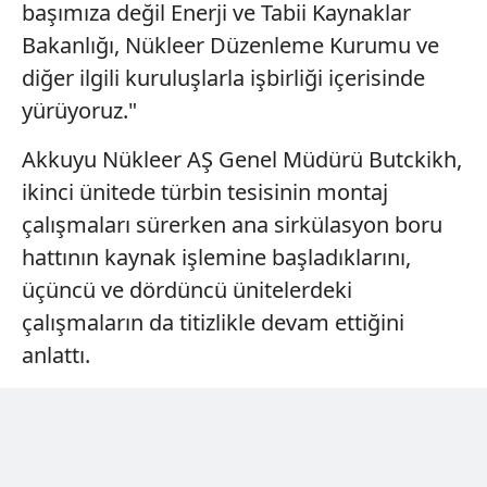
başımıza değil Enerji ve Tabii Kaynaklar
Sizlere daha iyi bir hizmet sunabilmek için İnternet
Bakanlığı, Nükleer Düzenleme Kurumu ve
Sitemizde kendimize ve üçüncü kişilere ait çerezler
diğer ilgili kuruluşlarla işbirliği içerisinde
kullanılmaktadır. Bu çerezler vasıtasıyla çeşitli kişisel
verileriniz işlenmekte olup gerekli olan çerezler bilgi
yürüyoruz."
toplumu hizmetlerinin sunulması amacıyla
Akkuyu Nükleer AŞ Genel Müdürü Butckikh,
kullanılmaktadır. Diğer çerezler, sitemizin daha işlevsel
kılınması ve kişiselleştirilmesi ve sizlere yönelik
ikinci ünitede türbin tesisinin montaj
reklam/pazarlama faaliyetlerinin yapılması, amaçlarıyla
çalışmaları sürerken ana sirkülasyon boru
sınırlı olarak açık rızanız dahilinde kullanılacaktır.
hattının kaynak işlemine başladıklarını,
üçüncü ve dördüncü ünitelerdeki
Çerezlere ilişkin tercihlerinizi aşağıda yer alan panel
vasıtasıyla belirleyebilirsiniz. Çerezlere ilişkin detaylı bilgi
çalışmaların da titizlikle devam ettiğini
için Ayarlar butonuna tıklayabilir,
Çerez Bilgilendirme
anlattı.
Metnimizi
ziyaret edebilirsiniz.
6698 sayılı Kişisel Verilerin Korunması Kanunu uyarınca
hazırlanmış Aydınlatma Metnimizi okumak ve sitemizde
ilgili mevzuata uygun olarak kullanılan çerezlerle ilgili bilgi