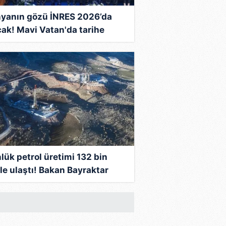
yanın gözü İNRES 2026’da
cak! Mavi Vatan'da tarihe
en keşifler: 10 yılda enerjide
er lige yükseldi
lük petrol üretimi 132 bin
ile ulaştı! Bakan Bayraktar
kladı: Çalışmalar hız
meden devam ediyor