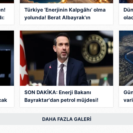
 çerezlerle ilgili bilgi almak için lütfen
tıklayınız
.
en!
Türkiye ‘Enerjinin Kalpgâhı’ olma
Dün
ı:
yolunda! Berat Albayrak'ın
ola
n
çizdiği yol haritası eşsiz fırsatlar
geç
sunuyor
süp
SON DAKİKA: Enerji Bakanı
Gün
cak
Bayraktar'dan petrol müjdesi!
var
Değeri 4 milyar dolar...
açı
kes
DAHA FAZLA GALERİ