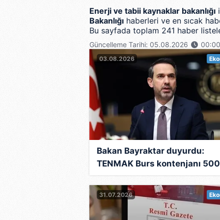
Enerji ve tabii kaynaklar bakanlığı
i
Bakanlığı
haberleri ve en sıcak habe
Bu sayfada toplam 241 haber listele
Güncelleme Tarihi: 05.08.2026
00:0
03.08.2026
Eko
Bakan Bayraktar duyurdu:
TENMAK Burs kontenjanı 500'
bölüm sayısı 38'e çıktı
31.07.2026
Eko