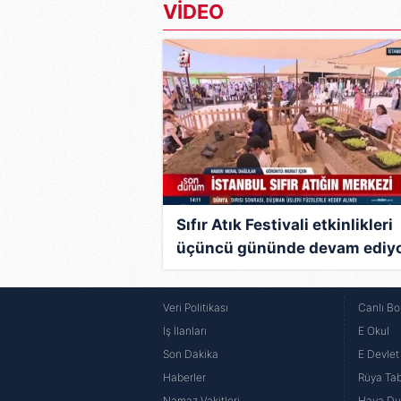
VİDEO
Sıfır Atık Festivali etkinlikleri
üçüncü gününde devam ediyo
Ailelerden ve gençlerden yoğ
ilgi… | Video
Veri Politikası
Canlı Bo
İş İlanları
E Okul
Son Dakika
E Devlet 
Haberler
Rüya Tabi
Namaz Vakitleri
Hava D