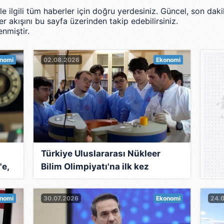
le ilgili tüm haberler için doğru yerdesiniz. Güncel, son dak
r akışını bu sayfa üzerinden takip edebilirsiniz.
nmiştir.
0
nomi
02.08.2026
Ekonomi
Türkiye Uluslararası Nükleer
e,
Bilim Olimpiyatı'na ilk kez
yarışmacı olarak katılacak
nomi
30.07.2026
Ekonomi
24.