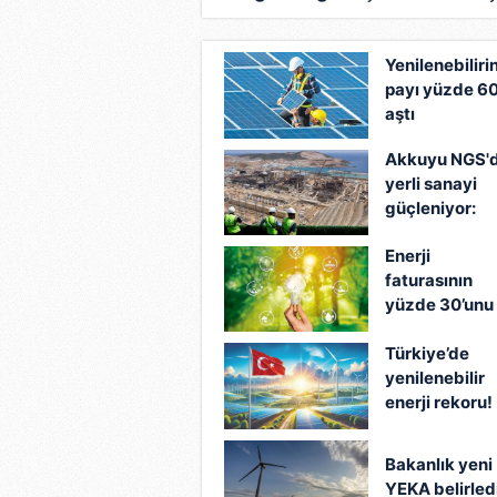
yeni dönem başladı
Yenilenebiliri
payı yüzde 60
aştı
Akkuyu NGS'
yerli sanayi
güçleniyor:
300'ü aşkın
Enerji
firma, 12 mily
faturasının
dolarlık iş
yüzde 30’unu
hacmi
devlet
Türkiye’de
ödeyecek
yenilenebilir
enerji rekoru!
Rüzgar ve
güneşin payı
Bakanlık yeni
son 26 yılın
YEKA belirled