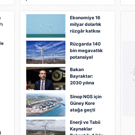
doğ
n
Ekonomiye 16
'ı
milyar dolarlık
rüzgâr katkısı
de
Rüzgarda 140
bin megavatlık
potansiyel
Bakan
ar
Bayraktar:
2030 yılına
kadar 20
milyar doların
Sinop NGS için
üzerinde
Güney Kore
yatırım
atağa geçti
öngörüyoruz
Enerji ve Tabii
Kaynaklar
i