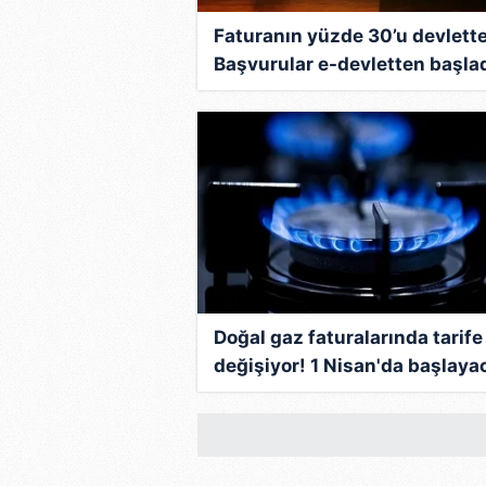
mevzuata uygun olarak kullanılan
Faturanın yüzde 30’u devlett
Başvurular e-devletten başlad
İşte milyonluk hibe desteğini
şartları
Doğal gaz faturalarında tarife
değişiyor! 1 Nisan'da başlaya
her ilde farklı olacak: İşte yeni
sistem