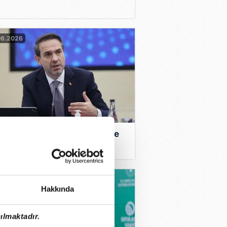
06.2026
an Bayraktar açıkladı: Çevre
lı faaliyetlerle 7,6 milyar
lık tasarruf sağlandı
06.2026
Hakkında
ılmaktadır.