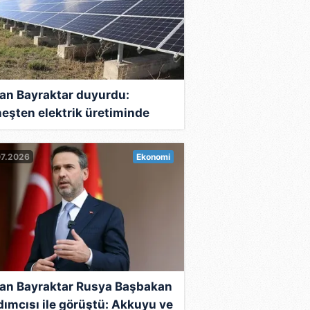
an Bayraktar duyurdu:
eşten elektrik üretiminde
or!
07.2026
Ekonomi
an Bayraktar Rusya Başbakan
dımcısı ile görüştü: Akkuyu ve