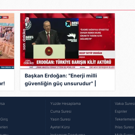
Başkan Erdoğan: "Enerji milli
r!
güvenliğin güç unsurudur" |
un
Video
rsa
Yüzde Hesaplama
Vakıa Sures
Cuma Suresi
Espriler
Giriş
Yasin Suresi
Tekerlemele
rleri
Ayetel Kürsi
İhlas Suresi
urumu
İnstagram Dondurma
Mülk Suresi