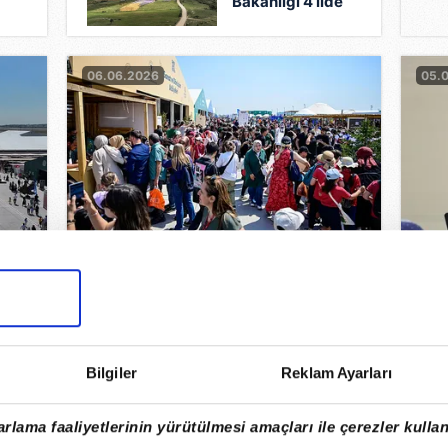
Bakanlığı 4 ilde
YEKA belirledi
06.06.2026
05.
Sıfır Atık Festivali etkinlikleri
Bak
ısı
üçüncü gününde devam ediyor!
odak
Ailelerden ve gençlerden yoğun
lira
ilgi…
04.06.2026
02.
Bilgiler
Reklam Ayarları
rlama faaliyetlerinin yürütülmesi amaçları ile çerezler kullan