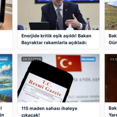
Enerjide kritik eşik aşıldı! Bakan
Bak
Bayraktar rakamlarla açıkladı:
Gün
Kapasite 126 bin megavatı geçti
rek
nomi
24.07.2026
Ekonomi
23.
!
Bak
115 maden sahası ihaleye
in
Yar
çıkacak!