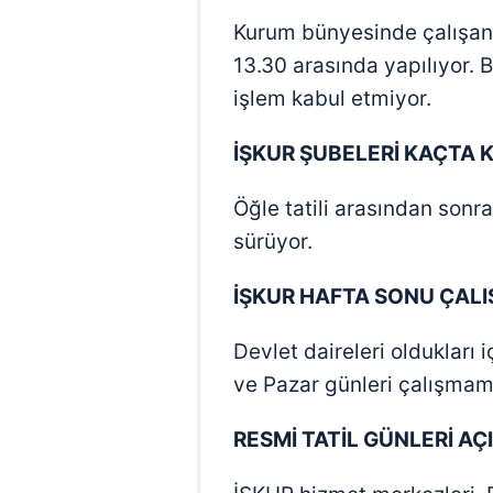
Kurum bünyesinde çalışanlar
13.30 arasında yapılıyor.
işlem kabul etmiyor.
İŞKUR ŞUBELERİ KA
Ç
TA 
Öğle tatili arasından sonr
sürüyor.
İŞKUR HAFTA SONU
Ç
ALI
Devlet daireleri oldukları
ve Pazar günleri çalışmam
RESMİ TATİL G
Ü
NLERİ A
Ç