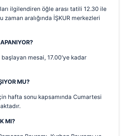
ı ilgilendiren öğle arası tatili 12.30 ile
 Bu zaman aralığında İŞKUR merkezleri
KAPANIYOR?
a başlayan mesai, 17.00'ye kadar
ŞIYOR MU?
 için hafta sonu kapsamında Cumartesi
aktadır.
IK MI?