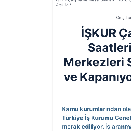
İŞKUR Çalışma ve Mesai Saatleri - 2026 İ
Açık Mı?
Giriş Ta
İŞKUR Ça
Saatler
Merkezleri 
ve Kapanıyo
Kamu kurumlarından olan
Türkiye İş Kurumu Genel
merak ediliyor. İş aranm