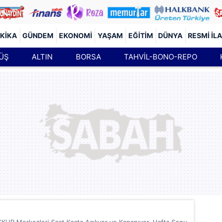
KIKA
GÜNDEM
EKONOMI
YAŞAM
EĞITIM
DÜNYA
RESMI İL
ÜŞ
ALTIN
BORSA
TAHVİL-BONO-REPO