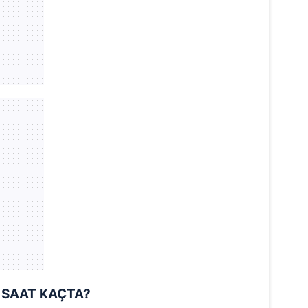
 çerezlerle ilgili bilgi almak için lütfen
tıklayınız
.
İ SAAT KA
Ç
TA?