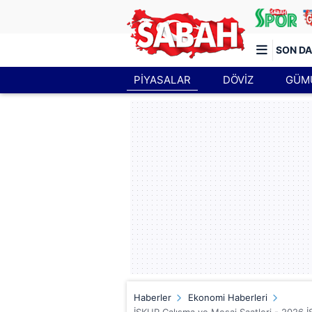
SON DA
PİYASALAR
DÖVİZ
GÜM
Türkiye'nin en iyi haber sitesi
Haberler
Ekonomi Haberleri