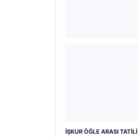
mevzuata uygun olarak kullanılan
İŞKUR
Ö
ĞLE ARASI TATİL