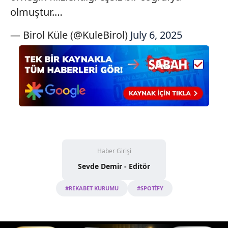
olmuştur.…
— Birol Küle (@KuleBirol)
July 6, 2025
Haber Girişi
Sevde Demir - Editör
#REKABET KURUMU
#SPOTİFY