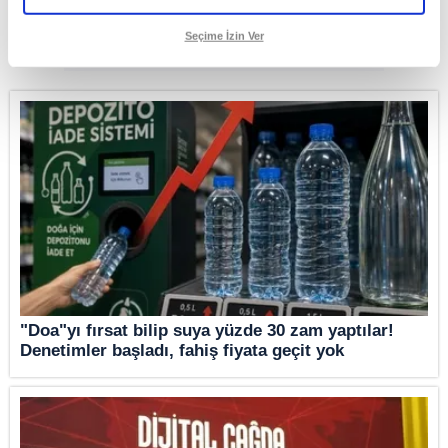
hizmetlerinin sunulması amacıyla kullanılmaktadır. Diğer çerezler, sitemizin
daha işlevsel kılınması ve kişiselleştirilmesi ve sizlere yönelik
reklam/pazarlama faaliyetlerinin yapılması, amaçlarıyla sınırlı olarak açık
Seçime İzin Ver
rızanız dahilinde kullanılacaktır.
Çerezlere ilişkin tercihlerinizi aşağıda yer alan panel vasıtasıyla
belirleyebilirsiniz. Çerezlere ilişkin detaylı bilgi için Ayarlar butonuna
tıklayabilir,
Çerez Bilgilendirme Metnimizi
ziyaret edebilirsiniz.
6698 sayılı Kişisel Verilerin Korunması Kanunu uyarınca hazırlanmış
Aydınlatma Metnimizi okumak ve sitemizde ilgili mevzuata uygun olarak
kullanılan çerezlerle ilgili bilgi almak için lütfen
tıklayınız
.
"Doa"yı fırsat bilip suya yüzde 30 zam yaptılar!
Denetimler başladı, fahiş fiyata geçit yok