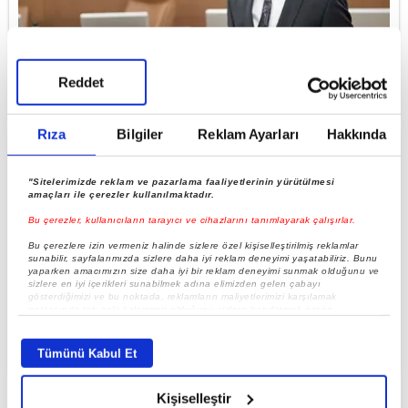
Reddet
Kamu ihalelerine yapay zekayla rekabet denetimi
Rıza
Bilgiler
Reklam Ayarları
Hakkında
"Sitelerimizde reklam ve pazarlama faaliyetlerinin yürütülmesi
amaçları ile çerezler kullanılmaktadır.
Bu çerezler, kullanıcıların tarayıcı ve cihazlarını tanımlayarak çalışırlar.
Bu çerezlere izin vermeniz halinde sizlere özel kişiselleştirilmiş reklamlar
sunabilir, sayfalarımızda sizlere daha iyi reklam deneyimi yaşatabiliriz. Bunu
yaparken amacımızın size daha iyi bir reklam deneyimi sunmak olduğunu ve
sizlere en iyi içerikleri sunabilmek adına elimizden gelen çabayı
gösterdiğimizi ve bu noktada, reklamların maliyetlerimizi karşılamak
noktasında tek gelir kalemimiz olduğunu sizlere hatırlatmak isteriz.
Her halükârda, kullanıcılar, bu çerezlere izin vermedikleri takdirde,
Rekabet ihlallerine 6 ayda 17 milyar lira ceza
kullanıcılara hedefli reklamlar gösterilmeyecektir."
Tümünü Kabul Et
Sizlere daha iyi bir hizmet sunabilmek için İnternet Sitemizde kendimize ve
üçüncü kişilere ait çerezler kullanılmaktadır. Bu çerezler vasıtasıyla çeşitli
Kişiselleştir
kişisel verileriniz işlenmekte olup gerekli olan çerezler bilgi toplumu