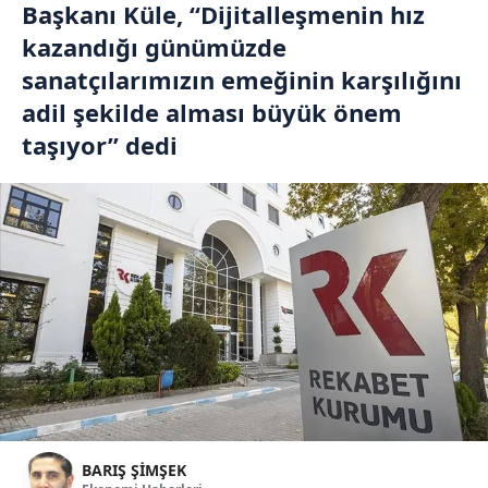
Başkanı Küle, “Dijitalleşmenin hız
kazandığı günümüzde
sanatçılarımızın emeğinin karşılığını
adil şekilde alması büyük önem
taşıyor” dedi
BARIŞ ŞİMŞEK