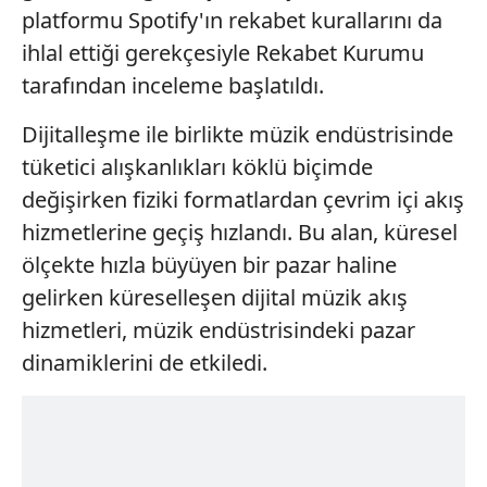
platformu Spotify'ın rekabet kurallarını da
ihlal ettiği gerekçesiyle Rekabet Kurumu
tarafından inceleme başlatıldı.
Dijitalleşme ile birlikte müzik endüstrisinde
tüketici alışkanlıkları köklü biçimde
değişirken fiziki formatlardan çevrim içi akış
hizmetlerine geçiş hızlandı. Bu alan, küresel
ölçekte hızla büyüyen bir pazar haline
gelirken küreselleşen dijital müzik akış
hizmetleri, müzik endüstrisindeki pazar
dinamiklerini de etkiledi.