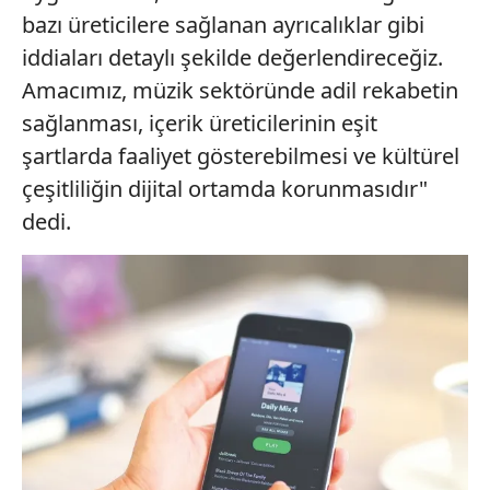
bazı üreticilere sağlanan ayrıcalıklar gibi
iddiaları detaylı şekilde değerlendireceğiz.
Amacımız, müzik sektöründe adil rekabetin
sağlanması, içerik üreticilerinin eşit
şartlarda faaliyet gösterebilmesi ve kültürel
çeşitliliğin dijital ortamda korunmasıdır"
dedi.