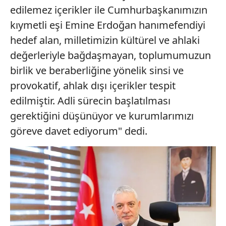
için Ayarlar butonuna tıklayabilir,
Çerez Bilgilendirme
edilemez içerikler ile Cumhurbaşkanımızın
Metnimizi
ziyaret edebilirsiniz.
kıymetli eşi Emine Erdoğan hanımefendiyi
hedef alan, milletimizin kültürel ve ahlaki
6698 sayılı Kişisel Verilerin Korunması Kanunu uyarınca
değerleriyle bağdaşmayan, toplumumuzun
hazırlanmış Aydınlatma Metnimizi okumak ve sitemizde
ilgili mevzuata uygun olarak kullanılan çerezlerle ilgili bilgi
birlik ve beraberliğine yönelik sinsi ve
almak için lütfen
tıklayınız
.
provokatif, ahlak dışı içerikler tespit
edilmiştir. Adli sürecin başlatılması
gerektiğini düşünüyor ve kurumlarımızı
göreve davet ediyorum" dedi.