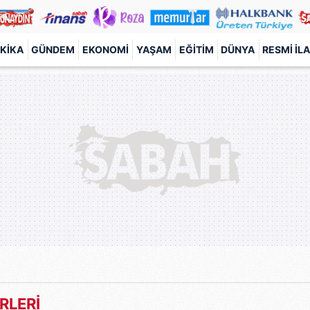
KIKA
GÜNDEM
EKONOMI
YAŞAM
EĞITIM
DÜNYA
RESMI İL
RLERİ