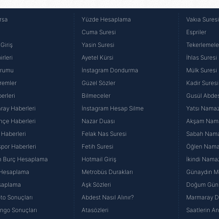
uya
rsa
Yüzde Hesaplama
Vakıa Sures
Cuma Suresi
Espriler
Giriş
Yasin Suresi
Tekerlemele
rleri
Ayetel Kürsi
İhlas Suresi
urumu
İnstagram Dondurma
Mülk Suresi
remler
Güzel Sözler
Kadir Suresi
erleri
Bilmeceler
Gusül Abdes
ray Haberleri
İnstagram Hesap Silme
Yatsı Namazı
hçe Haberleri
Nazar Duası
Akşam Namaz
 Haberleri
Felak Nas Suresi
Sabah Namaz
por Haberleri
Fetih Suresi
Öğlen Namazı
n Burç Hesaplama
Hotmail Giriş
İkindi Namaz
 Hesaplama
Metrobüs Durakları
Günaydın Me
saplama
Aşk Sözleri
Doğum Günü
to Sonuçları
Abdest Nasıl Alınır?
Marmaray Du
yango Sonuçları
Atasözleri
Saatlerin A