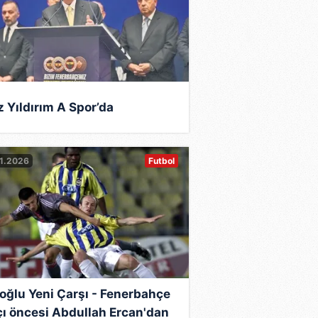
z Yıldırım A Spor’da
1.2026
Futbol
oğlu Yeni Çarşı - Fenerbahçe
ı öncesi Abdullah Ercan'dan