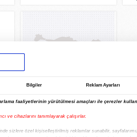
ah
SAB
açı
AH
Bilgiler
Reklam Ayarları
rlama faaliyetlerinin yürütülmesi amaçları ile çerezler kullan
yıcı ve cihazlarını tanımlayarak çalışırlar.
de sizlere özel kişiselleştirilmiş reklamlar sunabilir, sayfalarım