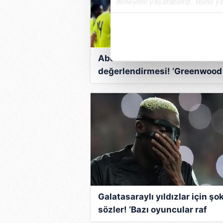
deneyimi yaşatabiliriz. Bunu y
içerikleri sunabilmek adına el
noktasında tek gelir kalemimiz 
Her halükârda, kullanıcılar, bu 
Abdullah Ercan’dan Fenerbah
değerlendirmesi! ‘Greenwood 
Sizlere daha iyi bir hizmet sun
sallar’
çerezler vasıtasıyla çeşitli kiş
amacıyla kullanılmaktadır. Diğer
reklam/pazarlama faaliyetlerinin
Çerezlere ilişkin tercihlerinizi 
butonuna tıklayabilir,
Çerez Bi
6698 sayılı Kişisel Verilerin 
mevzuata uygun olarak kullanılan
Galatasaraylı yıldızlar için şo
sözler! ‘Bazı oyuncular raf
ömrünü doldurdu’