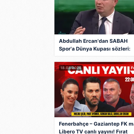
Abdullah Ercan'dan SABAH
Spor'a Dünya Kupası sözleri:
"Ayran içtiğim yere madalyam
döndüm"
18.03.2026
F
Fenerbahçe – Gaziantep FK m
Libero TV canlı yayını! Fırat