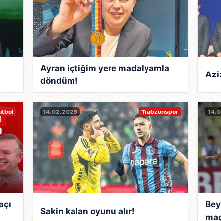
Ayran içtiğim yere madalyamla
Azi
döndüm!
la
utbol
14.02.2026
Trabzonspor
14.0
açı
Bey
Sakin kalan oyunu alır!
maç