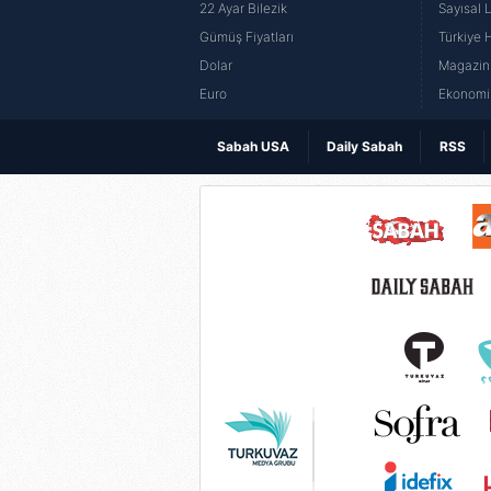
22 Ayar Bilezik
Sayısal 
Gümüş Fiyatları
Türkiye H
Dolar
Magazin 
Euro
Ekonomi 
Sabah USA
Daily Sabah
RSS