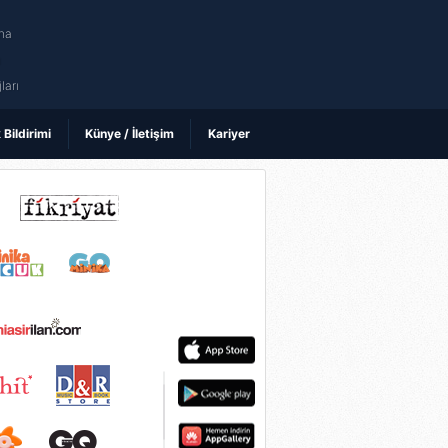
na
ı
ları
k Bildirimi
Künye / İletişim
Kariyer