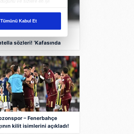
duğunu ve sizlere en iyi
liyetlerimizi karşılamak
Tümünü Kabul Et
ar gösterilmeyecektir."
ullah Ercan’dan Vincenzo
tella sözleri! ‘Kafasında
çerezler kullanılmaktadır. Bu
ekli çalışmak var’
u hizmetlerinin sunulması
i ve sizlere yönelik
nılacaktır.
kin detaylı bilgi için Ayarlar
ak ve sitemizde ilgili
bzonspor – Fenerbahçe
nın kilit isimlerini açıkladı!
ullah Ercan’dan ‘sakinlik’