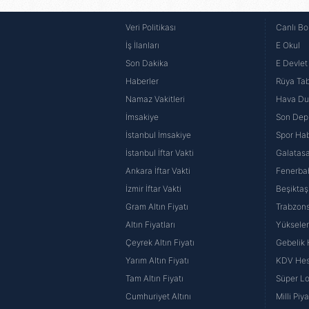
Veri Politikası
Canlı Bo
İş İlanları
E Okul
Son Dakika
E Devlet 
Haberler
Rüya Tabi
Namaz Vakitleri
Hava D
İmsakiye
Son Dep
İstanbul İmsakiye
Spor Hab
İstanbul İftar Vakti
Galatasa
Ankara İftar Vakti
Fenerba
İzmir İftar Vakti
Beşiktaş
Gram Altın Fiyatı
Trabzons
Altın Fiyatları
Yüksele
Çeyrek Altın Fiyatı
Gebelik
Yarım Altın Fiyatı
KDV He
Tam Altın Fiyatı
Süper Lo
Cumhuriyet Altını
Milli Pi