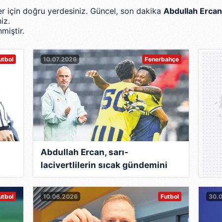
ler için doğru yerdesiniz. Güncel, son dakika
Abdullah Ercan
iz.
miştir.
0
utbol
10.07.2026
Fenerbahçe
Abdullah Ercan, sarı-
lacivertlilerin sıcak gündemini
değerlendirdi
utbol
10.06.2026
Futbol
30.