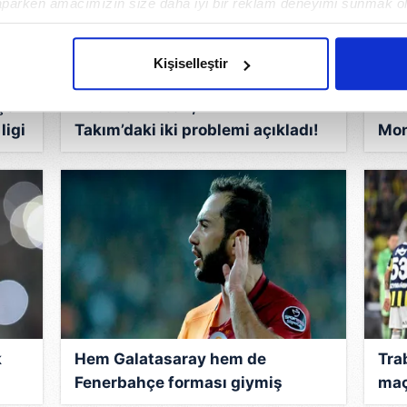
aparken amacımızın size daha iyi bir reklam deneyimi sunmak ol
imizden gelen çabayı gösterdiğimizi ve bu noktada, reklamların ma
olduğunu sizlere hatırlatmak isteriz.
Kişiselleştir
çerezlere izin vermedikleri takdirde, kullanıcılara hedefli reklaml
çe
Abdullah Ercan, A Milli
Abd
ligi
Takım’daki iki problemi açıkladı!
Mon
abilmek için İnternet Sitemizde kendimize ve üçüncü kişilere ait 
“Eğer bunları çözebilirsek...”
sür
isel verileriniz işlenmekte olup gerekli olan çerezler bilgi toplum
 çerezler, sitemizin daha işlevsel kılınması ve kişiselleştirilmes
 yapılması, amaçlarıyla sınırlı olarak açık rızanız dahilinde kulla
aşağıda yer alan panel vasıtasıyla belirleyebilirsiniz. Çerezlere iliş
lgilendirme Metnimizi
ziyaret edebilirsiniz.
Korunması Kanunu uyarınca hazırlanmış Aydınlatma Metnimizi okum
 çerezlerle ilgili bilgi almak için lütfen
tıklayınız
.
k
Hem Galatasaray hem de
Tra
Fenerbahçe forması giymiş
maçı
futbolcular! İşte isim isim o liste
Abd