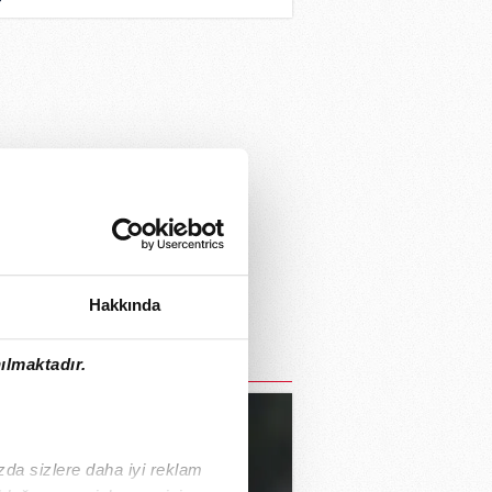
AH Spor'a çok özel
klamalar!
Hakkında
ılmaktadır.
ızda sizlere daha iyi reklam