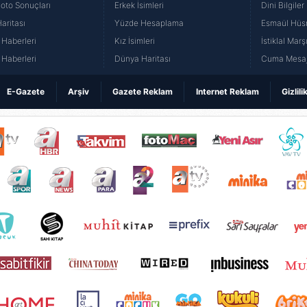
Loto Sonuçları
Erkek İsimleri
Dini Bilgiler
aritası
Yüzde Hesaplama
Esmaül Hüs
Haberleri
Kız İsimleri
İstiklal Marş
Haberleri
Dünya Haritası
Cuma Mesaj
E-Gazete
Arşiv
Gazete Reklam
Internet Reklam
Gizlili