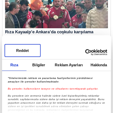
Rıza Kayaalp’e Ankara’da coşkulu karşılama
Reddet
Rıza
Bilgiler
Reklam Ayarları
Hakkında
"Sitelerimizde reklam ve pazarlama faaliyetlerinin yürütülmesi
amaçları ile çerezler kullanılmaktadır.
Bu çerezler, kullanıcıların tarayıcı ve cihazlarını tanımlayarak çalışırlar.
Bu çerezlere izin vermeniz halinde sizlere özel kişiselleştirilmiş reklamlar
sunabilir, sayfalarımızda sizlere daha iyi reklam deneyimi yaşatabiliriz. Bunu
Rıza Kayaalp: "Ülkem adına bunu başarmak gurur
yaparken amacımızın size daha iyi bir reklam deneyimi sunmak olduğunu ve
verici"
sizlere en iyi içerikleri sunabilmek adına elimizden gelen çabayı
gösterdiğimizi ve bu noktada, reklamların maliyetlerimizi karşılamak