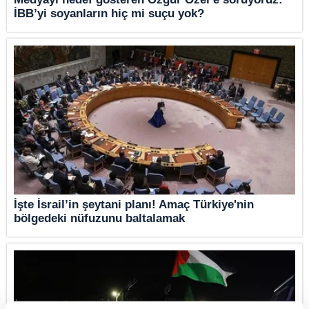
İBB’yi soyanların hiç mi suçu yok?
İşte İsrail’in şeytani planı! Amaç Türkiye'nin
bölgedeki nüfuzunu baltalamak