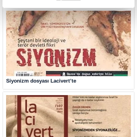
rızanız dahilinde kullanılacaktır.
Çerezlere ilişkin tercihlerinizi aşağıda yer alan panel vasıtasıyla
belirleyebilirsiniz. Çerezlere ilişkin detaylı bilgi için Ayarlar butonuna
tıklayabilir,
Çerez Bilgilendirme Metnimizi
ziyaret edebilirsiniz.
6698 sayılı Kişisel Verilerin Korunması Kanunu uyarınca hazırlanmış
Aydınlatma Metnimizi okumak ve sitemizde ilgili mevzuata uygun olarak
kullanılan çerezlerle ilgili bilgi almak için lütfen
tıklayınız
.
Siyonizm dosyası Lacivert’te