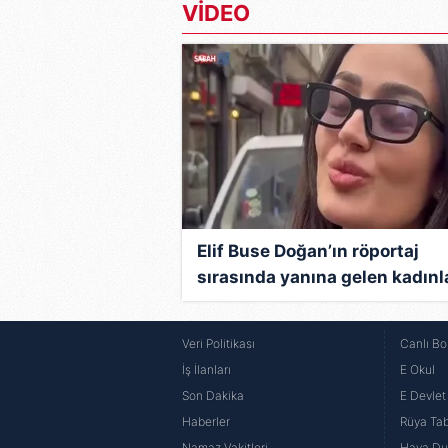
VİDEO
Elif Buse Doğan’ın röportaj
sırasında yanına gelen kadınl
isteği güldürdü! İşte o anlar!
Veri Politikası
Canlı Bo
İş İlanları
E Okul
Son Dakika
E Devlet 
Haberler
Rüya Tabi
Namaz Vakitleri
Hava D