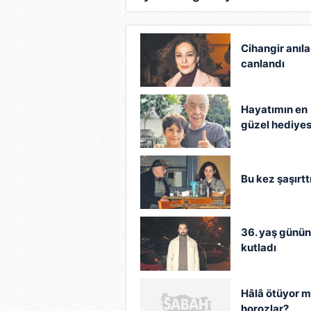
Cihangir anıla
canlandı
Hayatımın en
güzel hediyes
Bu kez şaşırtt
36. yaş günü
kutladı
Hâlâ ötüyor 
horozlar?