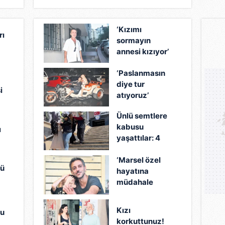
‘Kızımı
rı
sormayın
annesi kızıyor’
‘Paslanmasın
diye tur
i
atıyoruz’
Ünlü semtlere
kabusu
ı
yaşattılar: 4
kadın böyle
‘Marsel özel
yakalandı!
nü
hayatına
müdahale
istemiyor’
Kızı
mu
korkuttunuz!