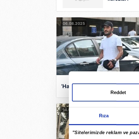
06.08.2025
‘Hayranlarım hep peşimde’
Reddet
14.07.2025
Rıza
"Sitelerimizde reklam ve paza