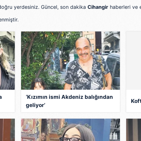
n doğru yerdesiniz. Güncel, son dakika
Cihangir
haberleri ve 
nmiştir.
0
a
‘Kızımın ismi Akdeniz balığından
Kof
geliyor’