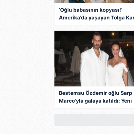
mevzuata uygun olarak kullanılan
‘Oğlu babasının kopyası!’
Amerika’da yaşayan Tolga Kar
oğlunu paylaştı!
Bestemsu Özdemir oğlu Sarp
Marco'yla galaya katıldı: Yeni
çantam!