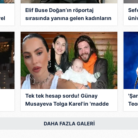
 çerezlerle ilgili bilgi almak için lütfen
tıklayınız
.
Elif Buse Doğan’ın röportaj
Sef
el
sırasında yanına gelen kadınların
üni
isteği güldürdü! İşte o anlar!
ısm
Tek tek hesap sordu! Günay
'Şar
Musayeva Tolga Karel'in 'madde
Teo
kullanıyor' iddialarına cevap
açı
verdi: "Temize çekilmesi gereken
DAHA FAZLA GALERİ
senin babalığın"