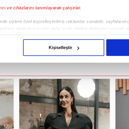
yıcı ve cihazlarını tanımlayarak çalışırlar.
de sizlere özel kişiselleştirilmiş reklamlar sunabilir, sayfalarım
aparken amacımızın size daha iyi bir reklam deneyimi sunmak ol
!’
‘Daha güneş yüzü göremedim’
Art
imizden gelen çabayı gösterdiğimizi ve bu noktada, reklamların ma
olduğunu sizlere hatırlatmak isteriz.
Kişiselleştir
DAHA FAZLA HABER
çerezlere izin vermedikleri takdirde, kullanıcılara hedefli reklaml
abilmek için İnternet Sitemizde kendimize ve üçüncü kişilere ait 
isel verileriniz işlenmekte olup gerekli olan çerezler bilgi toplum
 çerezler, sitemizin daha işlevsel kılınması ve kişiselleştirilmes
 yapılması, amaçlarıyla sınırlı olarak açık rızanız dahilinde kulla
aşağıda yer alan panel vasıtasıyla belirleyebilirsiniz. Çerezlere iliş
lgilendirme Metnimizi
ziyaret edebilirsiniz.
Korunması Kanunu uyarınca hazırlanmış Aydınlatma Metnimizi okum