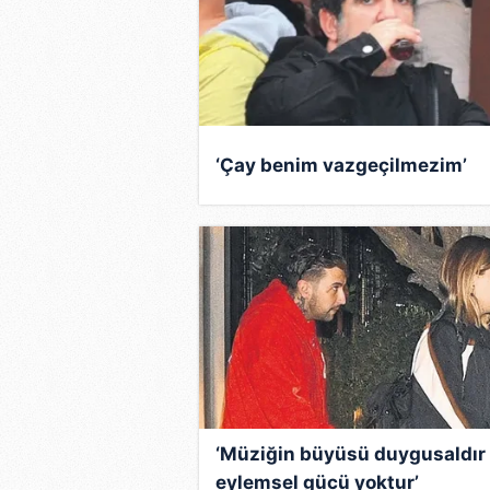
‘Çay benim vazgeçilmezim’
‘Müziğin büyüsü duygusaldır
eylemsel gücü yoktur’