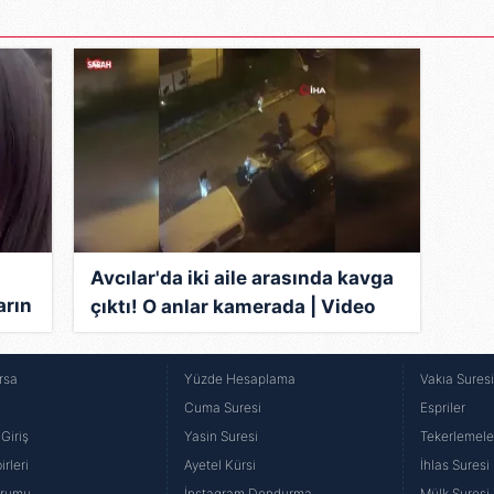
Avcılar'da iki aile arasında kavga
arın
çıktı! O anlar kamerada | Video
rsa
Yüzde Hesaplama
Vakıa Sures
Cuma Suresi
Espriler
Giriş
Yasin Suresi
Tekerlemele
rleri
Ayetel Kürsi
İhlas Suresi
urumu
İnstagram Dondurma
Mülk Suresi