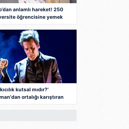
o’dan anlamlı hareket! 250
versite öğrencisine yemek
arladı!
kıcılık kutsal mıdır?'
man'dan ortalığı karıştıran
klama...