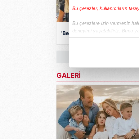
Bu çerezler, kullanıcıların tara
Bu çerezlere izin vermeniz halin
deneyimi yaşatabiliriz. Bunu y
‘Benim param ikimize de yeter
içerikleri sunabilmek adına el
noktasında tek gelir kalemimiz 
Her halükârda, kullanıcılar, bu 
GALERİ
Sizlere daha iyi bir hizmet sun
çerezler vasıtasıyla çeşitli kiş
amacıyla kullanılmaktadır. Diğer
reklam/pazarlama faaliyetlerinin
Çerezlere ilişkin tercihlerinizi 
butonuna tıklayabilir,
Çerez Bi
6698 sayılı Kişisel Verilerin 