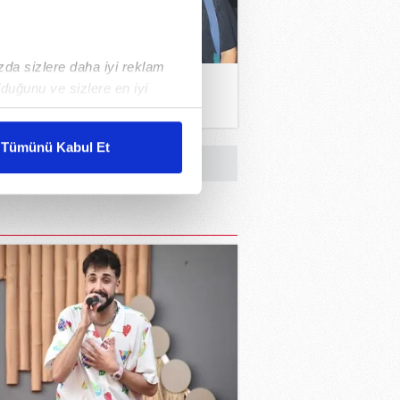
ızda sizlere daha iyi reklam
duğunu ve sizlere en iyi
ık kaçmıyorlar
liyetlerimizi karşılamak
Tümünü Kabul Et
ar gösterilmeyecektir."
çerezler kullanılmaktadır. Bu
u hizmetlerinin sunulması
i ve sizlere yönelik
nılacaktır.
kin detaylı bilgi için Ayarlar
ak ve sitemizde ilgili