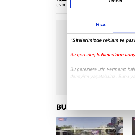
Reddet
05.08.2026 | 14:28
0
Rıza
"Sitelerimizde reklam ve paza
Bu çerezler, kullanıcıların tara
Bu çerezlere izin vermeniz halin
deneyimi yaşatabiliriz. Bunu y
içerikleri sunabilmek adına el
noktasında tek gelir kalemimiz 
BU HAFTA
Her halükârda, kullanıcılar, bu 
Sizlere daha iyi bir hizmet sun
çerezler vasıtasıyla çeşitli kiş
amacıyla kullanılmaktadır. Diğer