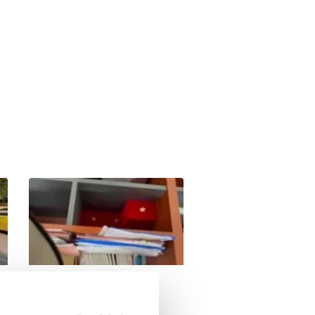
İzmir'de yangın söndürme
uçağı baraja zorunlu iniş
yaptı | Video
00:48
05.08.2026 | 16:37
Bartın'da tek katlı ahşap ev
alev alev yandı,
kullanılamaz hale geldi! |
00:32
05.08.2026 | 16:35
Video
SON DAKİKA: İzmit
Belediyesi’nde rüşvet anı
kamerada: "Şu araya
Haber