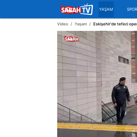
YAŞAM
SPO
Video
Yaşam
Eskişehir'de tefeci op