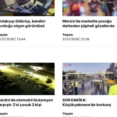
 yapılması, amaçlarıyla sınırlı olarak açık rızanız dahilinde kulla
aşağıda yer alan panel vasıtasıyla belirleyebilirsiniz. Çerezlere iliş
mlakçıyı öldürüp, kendini
Mersin'de markette çocuğu
lgilendirme Metnimizi
ziyaret edebilirsiniz.
urduğu olayın görüntüsü
darbeden şüpheli gözaltında
rtaya çıktı | Video
aşam
Yaşam
Korunması Kanunu uyarınca hazırlanmış Aydınlatma Metnimizi okum
0.07.2026 | 13:44
31.07.2026 | 21:29
 çerezlerle ilgili bilgi almak için lütfen
tıklayınız
.
ardin'de otomobil ile kamyon
SON DAKİKA:
arpıştı: 2'si çocuk 3 kişi
Küçükçekmece'de korkunç
ayatını kaybetti! Kaza anı
kaza! Otomobil, İETT
aşam
Yaşam
amerada
otobüsüne çarptı: 3 kişi