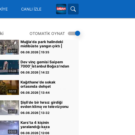
KİYE
CANLI İZLE
ki
OTOMATİK OYNAT
Muğla'da park halindeki
midibüste yangın çıktı |
Video
02:07
06.08.2026 | 15:35
Dev vinç gemisi Saipem
7000' İstanbul Boğazı'ndan
geçti | Video
05:28
06.08.2026 | 14:22
Kağıthane'de sokak
ortasında dehşet
kamerada: Eski sevgilisi ile
03:12
06.08.2026 | 13:44
erkek arkadaşını silahla
vurdu! | Video
Şişli'de bir hırsız girdiği
evden klima ve televizyonu
böyle çaldı | Video
00:12
06.08.2026 | 13:32
Kars'ta 4 kişinin
yaralandığı kaza
kamerasında | Video
00:13
06.08.2026 | 12:06