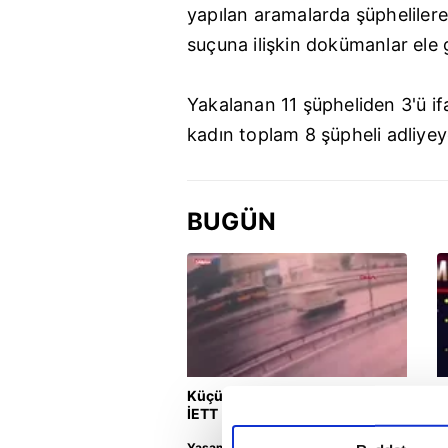
yapılan aramalarda şüphelilere 
suçuna ilişkin dokümanlar ele g
Yakalanan 11 şüpheliden 3'ü ifa
kadın toplam 8 şüpheli adliyey
BUGÜN
Küçükçekmece'de otomobilin
V
İETT otobüsüne çarptığı kaza
F
kamerada | Video
Yaşam
F