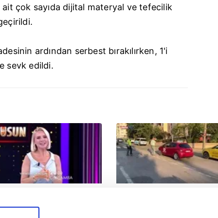
ait çok sayıda dijital materyal ve tefecilik
eçirildi.
desinin ardından serbest bırakılırken, 1'i
e sevk edildi.
ar Mısın Yok Musun 29. Bölüm
Otomobille çarpışıp savrulan
ragmanı yayınlandı | Video
motosiklet başka bir araca
çarptı: 2 yaralı
ragman
Yaşam