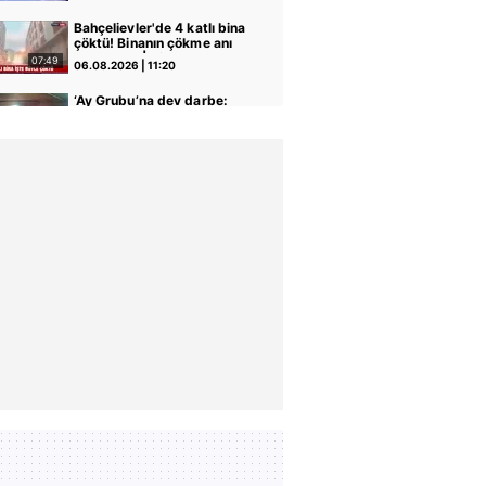
Bahçelievler'de 4 katlı bina
çöktü! Binanın çökme anı
kamerada | Video
07:49
06.08.2026 | 11:20
‘Ay Grubu’na dev darbe:
İstanbul’da işyerlerini
hedef almışlardı!
00:54
06.08.2026 | 11:07
Kurşunlama, kundaklama…
| Video
Yaşlı kardeşlerin miras
kavgası kanlı bitti!
Ağabeyine kurşun
02:49
06.08.2026 | 10:43
yağdırdığı anlar kamerada
| Video
Çevreyi kontrol edip
sandalyeye oturdu, park
boşalınca motosikleti böyle
04:06
06.08.2026 | 10:16
çaldı | Video
Beylikdüzü'nde uyuşturucu
operasyonu: 62 kilo eroin
ve metamfetamin ele
01:00
06.08.2026 | 09:55
geçirildi | Video
Adana'da trafikte tartıştığı
sürücüye testereyle
saldırdı: O anlar kamerada
00:46
06.08.2026 | 09:40
| Video
Şişli'de genç kız, eski
erkek arkadaşı tarafından