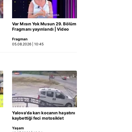
nılacaktır.
kin detaylı bilgi için Ayarlar
Var Mısın Yok Musun 29. Bölüm
Fragmanı yayınlandı | Video
Fragman
ak ve sitemizde ilgili
05.08.2026 | 10:45
Yalova'da karı kocanın hayatını
kaybettiği feci motosiklet
kazası saniye saniye kameraya
Yaşam
yansıdı | Video