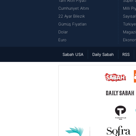
Tam Altın Fiyatı
Süper 
Cumhuriyet Altını
Milli P
22 Ayar Bilezik
Sayısal
Gümüş Fiyatları
Türkiye
Dolar
Magazi
Euro
Ekonom
Sabah USA
Daily Sabah
RSS