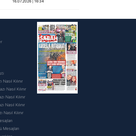
16.07.2026 | 16:34
i
er
sti
 Nasıl Kılınır
ı Nasıl Kılınır
 Nasıl Kılınır
 Nasıl Kılınır
ı Nasıl Kılınır
sajları
 Mesajları