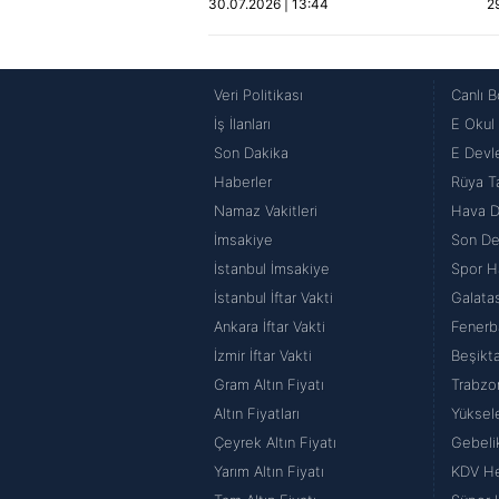
30.07.2026 | 13:44
2
Veri Politikası
Canlı B
İş İlanları
E Okul
Son Dakika
E Devle
Haberler
Rüya Ta
Namaz Vakitleri
Hava 
İmsakiye
Son De
İstanbul İmsakiye
Spor H
İstanbul İftar Vakti
Galata
Ankara İftar Vakti
Fenerb
İzmir İftar Vakti
Beşikt
Gram Altın Fiyatı
Trabzo
Altın Fiyatları
Yüksel
Çeyrek Altın Fiyatı
Gebeli
Yarım Altın Fiyatı
KDV H