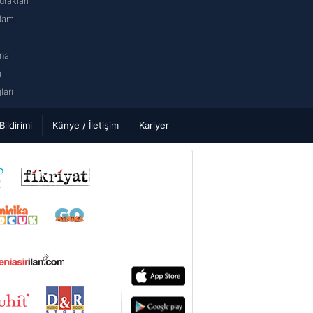
rakları
lamı
na
ı
arı
 Bildirimi
Künye / İletişim
Kariyer