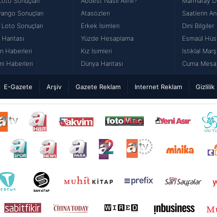
Loto Sonuçları
Abdest Nasıl Alınır?
Marmaray Du
iyango Sonuçları
Atasözleri
Saatlerin An
 Loto Sonuçları
Erkek İsimleri
Dini Bilgiler
 Haritası
Yüzde Hesaplama
Esmaül Hüs
n Haberleri
Kız İsimleri
İstiklal Marş
i Haberleri
Dünya Haritası
Cuma Mesajl
E-Gazete
Arşiv
Gazete Reklam
Internet Reklam
Gizlilik