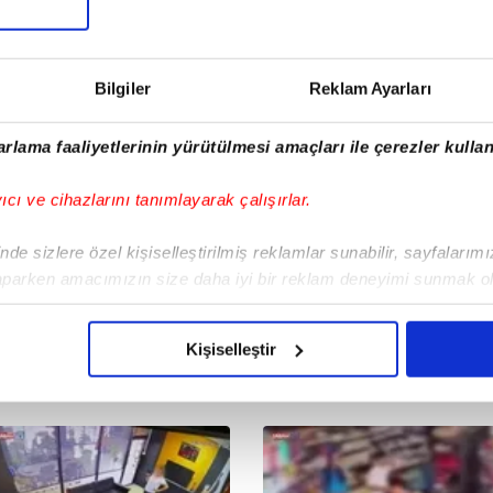
5.08.2026 | 10:45
05.08.2026 | 22:10
Bilgiler
Reklam Ayarları
rlama faaliyetlerinin yürütülmesi amaçları ile çerezler kullan
yıcı ve cihazlarını tanımlayarak çalışırlar.
de sizlere özel kişiselleştirilmiş reklamlar sunabilir, sayfalarım
aparken amacımızın size daha iyi bir reklam deneyimi sunmak ol
imizden gelen çabayı gösterdiğimizi ve bu noktada, reklamların ma
olduğunu sizlere hatırlatmak isteriz.
Kişiselleştir
çerezlere izin vermedikleri takdirde, kullanıcılara hedefli reklaml
abilmek için İnternet Sitemizde kendimize ve üçüncü kişilere ait 
isel verileriniz işlenmekte olup gerekli olan çerezler bilgi toplum
 çerezler, sitemizin daha işlevsel kılınması ve kişiselleştirilmes