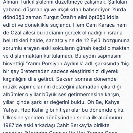
Alman-Türk ilişkilerini düzeltmeye çalışmak. Şarkıları
yabancı düşmanlığı ve ırkçılıkdan bahsediyor. Yurda
döndüğü zaman Turgut Özal'ın elini öptüğü iddia
edildi ve döneklikle suçlandı. Hem Cem Karaca hem
de Özal ailesi bu iddianın gerçek olmadığını ısrarla
belirttikleri halde, sanatçı yine de 12 Eylül bozgununa
sorumlu arayan eski solcuların günah keçisi olmaktan
ve dışlanmaktan kurtulamadı. Bu aydın sapmasını
hicvettiği 'Yarım Porsiyon Aydınlık' adlı şarkısında 'hiç
bir şey üretemeden sadece eleştirirsiniz' diyerek
kırgınlığını dile getirdi. Seksen sonrası dönemde
müzik yapımcılarının desteğini alamadan çıkardığı
albümler o yıllar büyük ses getirmemesine karşın,
yıllar içinde şarkılar değerini buldu. Oh Be, Kahya
Yahya, Hep Kahır gibi hit şarkılar bu dönemde çıktı.
Ülkesine yeniden dönüşünden sonra ilk albümünü
1987'de eski arkadaşı Cahit Berkay'la birlikte