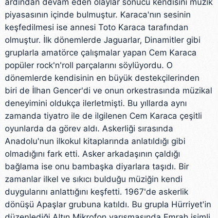
ardından devam eden olaylar sonucu kendisini müzik
piyasasının içinde bulmuştur. Karaca'nın sesinin
keşfedilmesi ise annesi Toto Karaca tarafından
olmuştur. İlk dönemlerde Jaguarlar, Dinamitler gibi
gruplarla amatörce çalışmalar yapan Cem Karaca
popüler rock'n'roll parçalarını söylüyordu. O
dönemlerde kendisinin en büyük destekçilerinden
biri de İlhan Gencer'di ve onun orkestrasında müzikal
deneyimini oldukça ilerletmişti. Bu yıllarda aynı
zamanda tiyatro ile de ilgilenen Cem Karaca çeşitli
oyunlarda da görev aldı. Askerliği sırasında
Anadolu'nun ilkokul kitaplarında anlatıldığı gibi
olmadığını fark etti. Asker arkadaşının çaldığı
bağlama ise onu bambaşka diyarlara taşıdı. Bir
zamanlar ilkel ve sıkıcı bulduğu müziğin kendi
duygularını anlattığını keşfetti. 1967'de askerlik
dönüşü Apaşlar grubuna katıldı. Bu grupla Hürriyet'in
düzenlediği Altın Mikrofon yarışmasında Emrah isimli