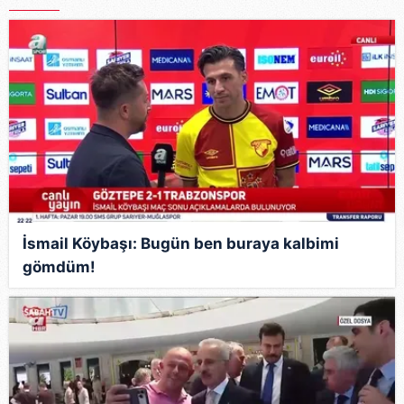
İsmail Köybaşı: Bugün ben buraya kalbimi
gömdüm!