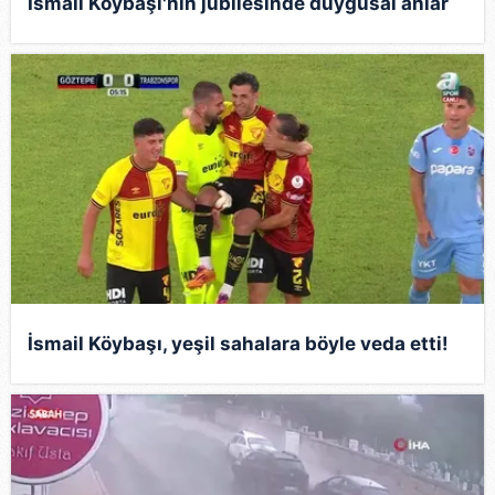
İsmail Köybaşı'nın jübilesinde duygusal anlar
İsmail Köybaşı, yeşil sahalara böyle veda etti!