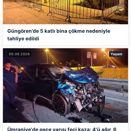
Güngören’de 5 katlı bina çökme nedeniyle
tahliye edildi
09.08.2026
Yaşam
Ümraniye'de gece yarısı feci kaza: 4'ü ağır, 6