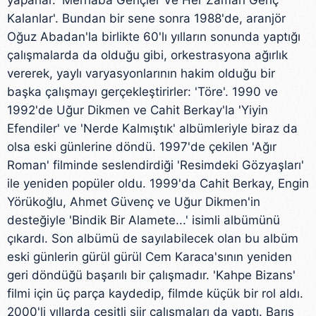
yaparlar. 'Merhaba Gençler Ve Her Zaman Genç
Kalanlar'. Bundan bir sene sonra 1988'de, aranjör
Oğuz Abadan'la birlikte 60'lı yılların sonunda yaptığı
çalışmalarda da olduğu gibi, orkestrasyona ağırlık
vererek, yaylı varyasyonlarının hakim olduğu bir
başka çalışmayı gerçekleştirirler: 'Töre'. 1990 ve
1992'de Uğur Dikmen ve Cahit Berkay'la 'Yiyin
Efendiler' ve 'Nerde Kalmıştık' albümleriyle biraz da
olsa eski günlerine döndü. 1997'de çekilen 'Ağır
Roman' filminde seslendirdiği 'Resimdeki Gözyaşları'
ile yeniden popüler oldu. 1999'da Cahit Berkay, Engin
Yörükoğlu, Ahmet Güvenç ve Uğur Dikmen'in
desteğiyle 'Bindik Bir Alamete...' isimli albümünü
çıkardı. Son albümü de sayılabilecek olan bu albüm
eski günlerin gürül gürül Cem Karaca'sının yeniden
geri döndüğü başarılı bir çalışmadır. 'Kahpe Bizans'
filmi için üç parça kaydedip, filmde küçük bir rol aldı.
2000'li yıllarda çeşitli şiir çalışmaları da yaptı. Barış