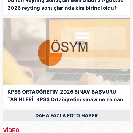
Dünün Reyting Sonuçları Belli Oldu! 3 Ağustos
2026 reyting sonuçlarında kim birinci oldu?
İşte zirvedeki isim...
KPSS ORTAÖĞRETİM 2026 SINAV BAŞVURU
TARİHLERİ! KPSS Ortaöğretim sınavı ne zaman,
saat kaçta?
DAHA FAZLA FOTO HABER
VİDEO