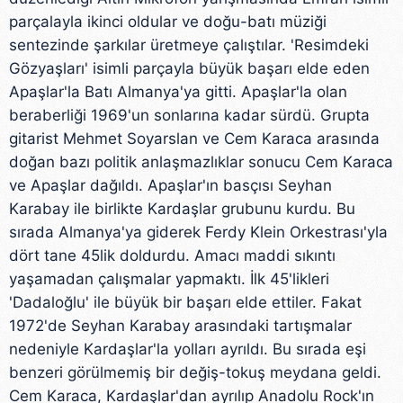
parçalayla ikinci oldular ve doğu-batı müziği
sentezinde şarkılar üretmeye çalıştılar. 'Resimdeki
Gözyaşları' isimli parçayla büyük başarı elde eden
Apaşlar'la Batı Almanya'ya gitti. Apaşlar'la olan
beraberliği 1969'un sonlarına kadar sürdü. Grupta
gitarist Mehmet Soyarslan ve Cem Karaca arasında
doğan bazı politik anlaşmazlıklar sonucu Cem Karaca
ve Apaşlar dağıldı. Apaşlar'ın basçısı Seyhan
Karabay ile birlikte Kardaşlar grubunu kurdu. Bu
sırada Almanya'ya giderek Ferdy Klein Orkestrası'yla
dört tane 45lik doldurdu. Amacı maddi sıkıntı
yaşamadan çalışmalar yapmaktı. İlk 45'likleri
'Dadaloğlu' ile büyük bir başarı elde ettiler. Fakat
1972'de Seyhan Karabay arasındaki tartışmalar
nedeniyle Kardaşlar'la yolları ayrıldı. Bu sırada eşi
benzeri görülmemiş bir değiş-tokuş meydana geldi.
Cem Karaca, Kardaşlar'dan ayrılıp Anadolu Rock'ın