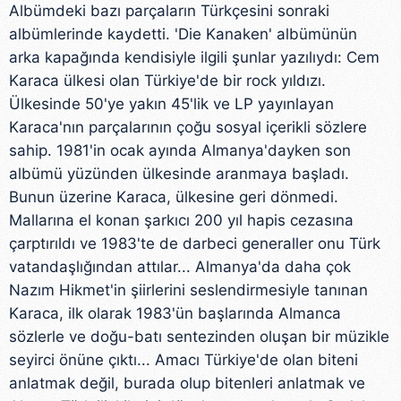
Albümdeki bazı parçaların Türkçesini sonraki
albümlerinde kaydetti. 'Die Kanaken' albümünün
arka kapağında kendisiyle ilgili şunlar yazılıydı: Cem
Karaca ülkesi olan Türkiye'de bir rock yıldızı.
Ülkesinde 50'ye yakın 45'lik ve LP yayınlayan
Karaca'nın parçalarının çoğu sosyal içerikli sözlere
sahip. 1981'in ocak ayında Almanya'dayken son
albümü yüzünden ülkesinde aranmaya başladı.
Bunun üzerine Karaca, ülkesine geri dönmedi.
Mallarına el konan şarkıcı 200 yıl hapis cezasına
çarptırıldı ve 1983'te de darbeci generaller onu Türk
vatandaşlığından attılar... Almanya'da daha çok
Nazım Hikmet'in şiirlerini seslendirmesiyle tanınan
Karaca, ilk olarak 1983'ün başlarında Almanca
sözlerle ve doğu-batı sentezinden oluşan bir müzikle
seyirci önüne çıktı... Amacı Türkiye'de olan biteni
anlatmak değil, burada olup bitenleri anlatmak ve