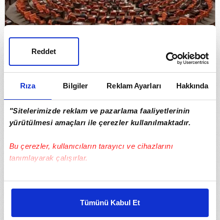
Reddet
Suça sürüklenen çocuklara ilişkin kanun teklifi
TBMM Genel Kurulunda kabul edildi
Rıza
Bilgiler
Reklam Ayarları
Hakkında
09.08.2026
Futbol
"Sitelerimizde reklam ve pazarlama faaliyetlerinin
yürütülmesi amaçları ile çerezler kullanılmaktadır.
Bu çerezler, kullanıcıların tarayıcı ve cihazlarını
tanımlayarak çalışırlar.
Bu çerezlere izin vermeniz halinde sizlere özel
kişiselleştirilmiş reklamlar sunabilir, sayfalarımızda sizlere
Tümünü Kabul Et
daha iyi reklam deneyimi yaşatabiliriz. Bunu yaparken
amacımızın size daha iyi bir reklam deneyimi sunmak