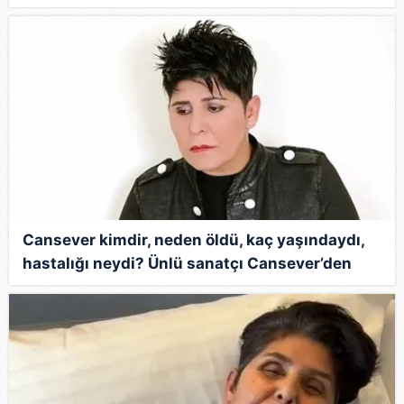
sorgulanıyor!
Çerezlere ilişkin tercihlerinizi aşağıda yer alan panel
vasıtasıyla belirleyebilirsiniz. Çerezlere ilişkin detaylı bilgi
için Ayarlar butonuna tıklayabilir,
Çerez Bilgilendirme
Metnimizi
ziyaret edebilirsiniz.
6698 sayılı Kişisel Verilerin Korunması Kanunu uyarınca
hazırlanmış Aydınlatma Metnimizi okumak ve sitemizde
ilgili mevzuata uygun olarak kullanılan çerezlerle ilgili bilgi
almak için lütfen
tıklayınız
.
Cansever kimdir, neden öldü, kaç yaşındaydı,
hastalığı neydi? Ünlü sanatçı Cansever’den
üzen haber geldi!