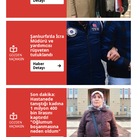
Şanlıurfa’da İcra
Müdürü ve
yardımcısı
rüşveten
tutuklandı
Son dakika:
Hastanede
tanıştığı kadına
1 milyon 400
bin lirasını
kaptırdı!
"Oğlumun
boşanmasına
neden oldum"