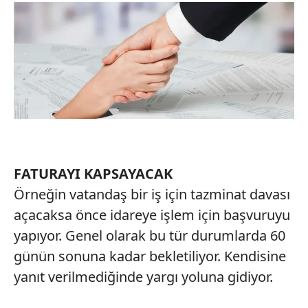
için Ayarlar butonuna tıklayabilir,
Çerez Bilgilendirme
Metnimizi
ziyaret edebilirsiniz.
6698 sayılı Kişisel Verilerin Korunması Kanunu uyarınca
hazırlanmış Aydınlatma Metnimizi okumak ve sitemizde
ilgili mevzuata uygun olarak kullanılan çerezlerle ilgili bilgi
almak için lütfen
tıklayınız
.
FATURAYI KAPSAYACAK
Örneğin vatandaş bir iş için tazminat davası
açacaksa önce idareye işlem için başvuruyu
yapıyor. Genel olarak bu tür durumlarda 60
günün sonuna kadar bekletiliyor. Kendisine
yanıt verilmediğinde yargı yoluna gidiyor.