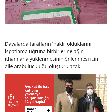
Davalarda tarafların 'haklı' olduklarını
ispatlama uğruna birbirlerine ağır
ithamlarla yüklenmesinin önlenmesi için
aile arabuluculuğu oluşturulacak.
Avukat ile icra
katibini
yakmaya
çalışan sanığa
12 yıl hapis!