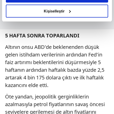
amacımızın size daha iyi bir reklam deneyimi sunmak
olduğunu ve sizlere en iyi içerikleri sunabilmek adına
Kişiselleştir
elimizden gelen çabayı gösterdiğimizi ve bu noktada,
reklamların maliyetlerimizi karşılamak noktasında tek gelir
kalemimiz olduğunu sizlere hatırlatmak isteriz.
5 HAFTA SONRA TOPARLANDI
Her halükârda, kullanıcılar, bu çerezlere izin vermedikleri
Altının onsu ABD'de beklenenden düşük
takdirde, kullanıcılara hedefli reklamlar
gösterilmeyecektir."
gelen istihdam verilerinin ardından Fed'in
faiz artırımı beklentilerini düşürmesiyle 5
Sizlere daha iyi bir hizmet sunabilmek için İnternet
haftanın ardından haftalık bazda yüzde 2,5
Sitemizde kendimize ve üçüncü kişilere ait çerezler
artarak 4 bin 175 dolara çıktı ve ilk haftalık
kullanılmaktadır. Bu çerezler vasıtasıyla çeşitli kişisel
verileriniz işlenmekte olup gerekli olan çerezler bilgi
kazancını elde etti.
toplumu hizmetlerinin sunulması amacıyla
Öte yandan, jeopolitik gerginliklerin
kullanılmaktadır. Diğer çerezler, sitemizin daha işlevsel
kılınması ve kişiselleştirilmesi ve sizlere yönelik
azalmasıyla petrol fiyatlarının savaş öncesi
reklam/pazarlama faaliyetlerinin yapılması, amaçlarıyla
seviyelere gerilemesi de altın fiyatlarını