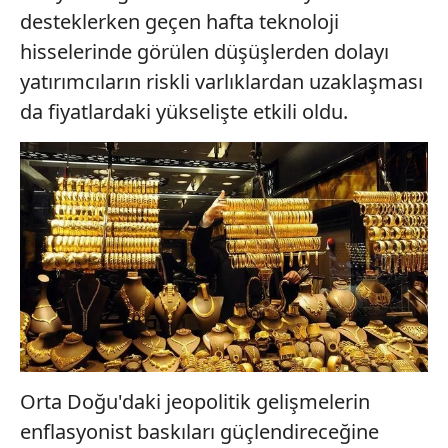
sınırlı olarak açık rızanız dahilinde kullanılacaktır.
desteklerken geçen hafta teknoloji
hisselerinde görülen düşüşlerden dolayı
Çerezlere ilişkin tercihlerinizi aşağıda yer alan panel
vasıtasıyla belirleyebilirsiniz. Çerezlere ilişkin detaylı bilgi
yatırımcıların riskli varlıklardan uzaklaşması
için Ayarlar butonuna tıklayabilir,
Çerez Bilgilendirme
da fiyatlardaki yükselişte etkili oldu.
Metnimizi
ziyaret edebilirsiniz.
6698 sayılı Kişisel Verilerin Korunması Kanunu uyarınca
hazırlanmış Aydınlatma Metnimizi okumak ve sitemizde
ilgili mevzuata uygun olarak kullanılan çerezlerle ilgili bilgi
almak için lütfen
tıklayınız
.
Orta Doğu'daki jeopolitik gelişmelerin
enflasyonist baskıları güçlendireceğine