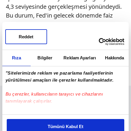
4,3 seviyesinde gerçekleşmesi yönündeydi.
Bu durum, Fed'in gelecek dönemde faiz
patikasında daha esnek hareket
edebileceğine yönelik fiyatlamaları
Reddet
desteklerken yatırımcıların faiz artırımı
beklentilerini düşürmesine yol açtı. Bu
Rıza
Bilgiler
Reklam Ayarları
Hakkında
gelişmeyle dolara olan talebin azalması da
altın başta olmak üzere değerli metal
"Sitelerimizde reklam ve pazarlama faaliyetlerinin
fiyatlarını destekledi.
yürütülmesi amaçları ile çerezler kullanılmaktadır.
Bu çerezler, kullanıcıların tarayıcı ve cihazlarını
tanımlayarak çalışırlar.
Bu çerezlere izin vermeniz halinde sizlere özel
kişiselleştirilmiş reklamlar sunabilir, sayfalarımızda sizlere
Tümünü Kabul Et
daha iyi reklam deneyimi yaşatabiliriz. Bunu yaparken