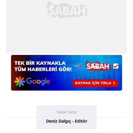
Çerezlere ilişkin tercihlerinizi aşağıda yer alan panel
vasıtasıyla belirleyebilirsiniz. Çerezlere ilişkin detaylı bilgi
için Ayarlar butonuna tıklayabilir,
Çerez Bilgilendirme
Metnimizi
ziyaret edebilirsiniz.
6698 sayılı Kişisel Verilerin Korunması Kanunu uyarınca
hazırlanmış Aydınlatma Metnimizi okumak ve sitemizde
ilgili mevzuata uygun olarak kullanılan çerezlerle ilgili bilgi
almak için lütfen
tıklayınız
.
Haber Girişi
Deniz Dalgıç - Editör