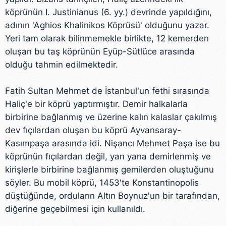
köprünün I. Justinianus (6. yy.) devrinde yapıldığını,
adının 'Aghios Khalinikos Köprüsü' olduğunu yazar.
Yeri tam olarak bilinmemekle birlikte, 12 kemerden
oluşan bu taş köprünün Eyüp-Sütlüce arasında
olduğu tahmin edilmektedir.
Fatih Sultan Mehmet de İstanbul'un fethi sırasında
Haliç'e bir köprü yaptırmıştır. Demir halkalarla
birbirine bağlanmış ve üzerine kalın kalaslar çakılmış
dev fıçılardan oluşan bu köprü Ayvansaray-
Kasımpaşa arasında idi. Nişancı Mehmet Paşa ise bu
köprünün fıçılardan değil, yan yana demirlenmiş ve
kirişlerle birbirine bağlanmış gemilerden oluştuğunu
söyler. Bu mobil köprü, 1453'te Konstantinopolis
düştüğünde, orduların Altın Boynuz'un bir tarafından,
diğerine geçebilmesi için kullanıldı.