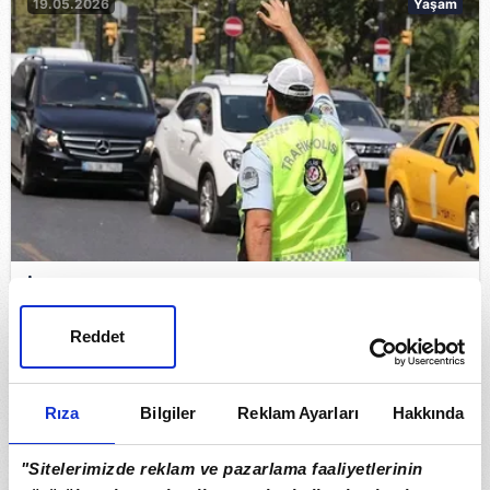
19.05.2026
Yaşam
İstanbul'da bazı yollar 19 Mayıs günü trafiğe
kapatılacak
Reddet
16.05.2026
Gündem
Rıza
Bilgiler
Reklam Ayarları
Hakkında
"Sitelerimizde reklam ve pazarlama faaliyetlerinin