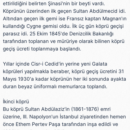
ettirildiğini belirten Şinasi'nin bir beyti vardı.
Köprünün üzerinden ilk geçen Sultan Abdülmecid idi.
Altından geçen ilk gemi ise Fransız kaptan Magnan'ın
kullandığı Cygne gemisi oldu. İlk üç gün köprü geçişi
parasız idi. 25 Ekim 1845'de Denizcilik Bakanlığı
tarafından toplanan ve mürüriye olarak bilinen köprü
geçiş ücreti toplanmaya başlandı.
Yıllar içinde Cisr-i Cedid'in yerine yeni Galata
köprüleri yapılmakla beraber, köprü geçiş ücretini 31
Mayıs 1930'a kadar köprünün her iki sonunda ayakta
duran beyaz üniformalı memurlarca toplandı.
İkinci köprü
Bu köprü Sultan Abdülaziz'in (1861-1876) emri
üzerine, III. Napolyon'un İstanbul ziyaretinden hemen
önce Ethem Pertev Paşa tarafından inşa edildi ve