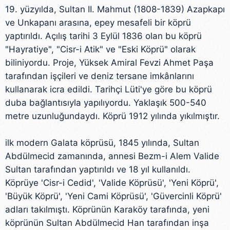
19. yüzyılda, Sultan II. Mahmut (1808-1839) Azapkapı
ve Unkapanı arasına, epey mesafeli bir köprü
yaptırıldı. Açılış tarihi 3 Eylül 1836 olan bu köprü
"Hayratiye", "Cisr-i Atik" ve "Eski Köprü" olarak
biliniyordu. Proje, Yüksek Amiral Fevzi Ahmet Paşa
tarafından işçileri ve deniz tersane imkânlarını
kullanarak icra edildi. Tarihçi Lüti'ye göre bu köprü
duba bağlantısıyla yapılıyordu. Yaklaşık 500-540
metre uzunluğundaydı. Köprü 1912 yılında yıkılmıştır.
ilk modern Galata köprüsü, 1845 yılında, Sultan
Abdülmecid zamanında, annesi Bezm-i Alem Valide
Sultan tarafından yaptırıldı ve 18 yıl kullanıldı.
Köprüye 'Cisr-i Cedid', 'Valide Köprüsü', 'Yeni Köprü',
'Büyük Köprü', 'Yeni Cami Köprüsü', 'Güvercinli Köprü'
adları takılmıştı. Köprünün Karaköy tarafında, yeni
köprünün Sultan Abdülmecid Han tarafından inşa