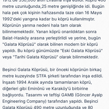
1912'de 350,000 altın Lirasına inşa edildi. Köprü 466
metre uzunluğunda,25 metre genişliğinde idi. Bugün
hala pek çok kişinin hafızasında taze olan 16 Mayıs
1992'deki yangına kadar bu köprü kullanılmıştır.
Köprünün yanma nedeni hala tam olarak
bilinmemektedir. Yanan köprü onarıldıktan sonra
Balat-Hasköy arasına yerleştirildi ve yerine, bugün
"Galata Köprüsü" olarak bilinen modern bir köprü
yapıldı. Bu köprü günümüzde "Eski Galata Köprüsü"
veya "Tarihi Galata Köprüsü" olarak bilinmektedir.
Beşinci Galata Köprüsü, bir önceki köprünün birkaç
metre kuzeyinde STFA şirketi tarafından inşa edildi.
İnşaatı 1994 Aralık ayında tamamlanan köprü,
diğerleri gibi Eminönü ve Karaköy'ü birbirine
bağlıyordu. Tasarımı ve teftişi GAMB (Göncer Ayalp
Engineering Company) tarafından yapıldı. Beşinci
Galata Köprüsü 490 metre uzunluğunda ve 80