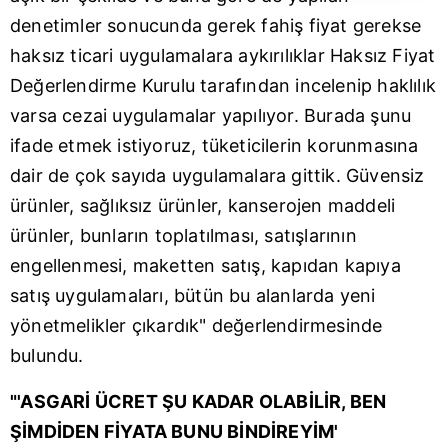
takdirde, kullanıcılara hedefli reklamlar
denetimler sonucunda gerek fahiş fiyat gerekse
gösterilmeyecektir."
haksız ticari uygulamalara aykırılıklar Haksız Fiyat
Sizlere daha iyi bir hizmet sunabilmek için İnternet
Değerlendirme Kurulu tarafından incelenip haklılık
Sitemizde kendimize ve üçüncü kişilere ait çerezler
varsa cezai uygulamalar yapılıyor. Burada şunu
kullanılmaktadır. Bu çerezler vasıtasıyla çeşitli kişisel
ifade etmek istiyoruz, tüketicilerin korunmasına
verileriniz işlenmekte olup gerekli olan çerezler bilgi
toplumu hizmetlerinin sunulması amacıyla
dair de çok sayıda uygulamalara gittik. Güvensiz
kullanılmaktadır. Diğer çerezler, sitemizin daha işlevsel
ürünler, sağlıksız ürünler, kanserojen maddeli
kılınması ve kişiselleştirilmesi ve sizlere yönelik
ürünler, bunların toplatılması, satışlarının
reklam/pazarlama faaliyetlerinin yapılması, amaçlarıyla
engellenmesi, maketten satış, kapıdan kapıya
sınırlı olarak açık rızanız dahilinde kullanılacaktır.
satış uygulamaları, bütün bu alanlarda yeni
Çerezlere ilişkin tercihlerinizi aşağıda yer alan panel
yönetmelikler çıkardık" değerlendirmesinde
vasıtasıyla belirleyebilirsiniz. Çerezlere ilişkin detaylı bilgi
bulundu.
için Ayarlar butonuna tıklayabilir,
Çerez Bilgilendirme
Metnimizi
ziyaret edebilirsiniz.
"'ASGARİ ÜCRET ŞU KADAR OLABİLİR, BEN
ŞİMDİDEN FİYATA BUNU BİNDİREYİM'
6698 sayılı Kişisel Verilerin Korunması Kanunu uyarınca