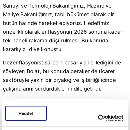
Sanayi ve Teknoloji Bakanlığımız, Hazine ve
Maliye Bakanlığımız, tabii hükümet olarak bir
bütün halinde hareket ediyoruz. Hedefimiz
öncelikli olarak enflasyonun 2026 sonuna kadar
tek haneli rakama düşürülmesi. Bu konuda
kararlıyız" diye konuştu.
Dezenflasyonist sürecin başarıyla ilerlediğini de
söyleyen Bolat, bu konuda perakende ticaret
sektörüyle yakın bir diyalog ve iş birliği içinde
çalışmalarını sürdürdüklerini dile getirdi.
"PİYASADA FIRSATÇI VE TAMAHKAR
UYGULAMALARI ENGELLEMEK İÇİN VARLIĞIMIZI
Reddet
GÖSTERİYORUZ"
Bolat, fahiş fiyat ve stokçulukla mücadelede