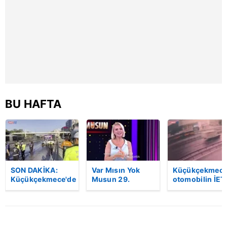
BU HAFTA
SON DAKİKA:
Var Mısın Yok
Küçükçekmece
Küçükçekmece'de
Musun 29.
otomobilin İET
korkunç kaza!
Bölüm Fragmanı
otobüsüne
Otomobil, İETT
yayınlandı |
çarptığı kaza
otobüsüne
Video
kamerada | Vi
çarptı: 3 kişi
hayatını kaybetti