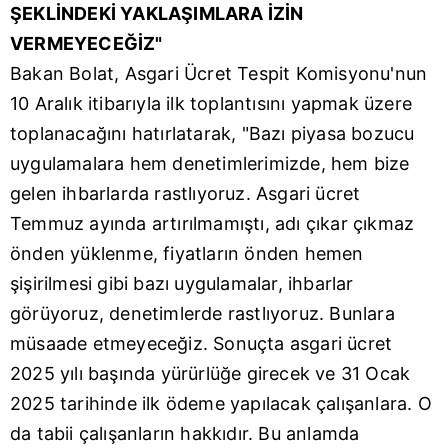
hazırlanmış Aydınlatma Metnimizi okumak ve sitemizde
ŞEKLİNDEKİ YAKLAŞIMLARA İZİN
ilgili mevzuata uygun olarak kullanılan çerezlerle ilgili bilgi
VERMEYECEĞİZ"
almak için lütfen
tıklayınız
.
Bakan Bolat, Asgari Ücret Tespit Komisyonu'nun
10 Aralık itibarıyla ilk toplantısını yapmak üzere
toplanacağını hatırlatarak, "Bazı piyasa bozucu
uygulamalara hem denetimlerimizde, hem bize
gelen ihbarlarda rastlıyoruz. Asgari ücret
Temmuz ayında artırılmamıştı, adı çıkar çıkmaz
önden yüklenme, fiyatların önden hemen
şişirilmesi gibi bazı uygulamalar, ihbarlar
görüyoruz, denetimlerde rastlıyoruz. Bunlara
müsaade etmeyeceğiz. Sonuçta asgari ücret
2025 yılı başında yürürlüğe girecek ve 31 Ocak
2025 tarihinde ilk ödeme yapılacak çalışanlara. O
da tabii çalışanların hakkıdır. Bu anlamda