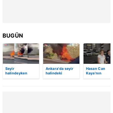
BUGÜN
Seyir
Ankara'da seyir
Hasan Can
halindeyken
halindeki
Kaya'nın
aniden alev alan
otomobil alev
Konuşanlar
otomobildeki 4
aldı
programında
kişi yaralandı
çalışma izni
bulunmayan
seyirciye gözal
| Video