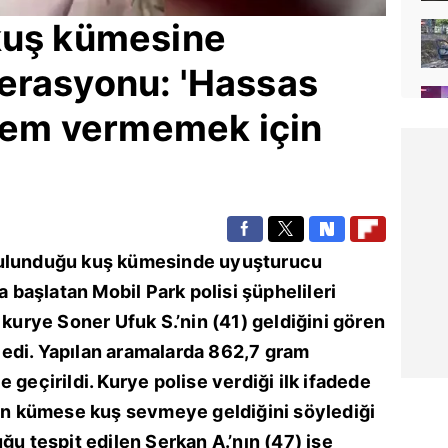
kuş kümesine
erasyonu: 'Hassas
 yem vermemek için
 bulunduğu kuş kümesinde
uyuşturucu
a başlatan Mobil Park polisi şüphelileri
 kurye Soner Ufuk S.’nin (41) geldiğini gören
edi. Yapılan aramalarda 862,7 gram
 geçirildi. Kurye polise verdiği ilk ifadede
çin kümese kuş sevmeye geldiğini söylediği
ğu tespit edilen Serkan A.’nın (47) ise