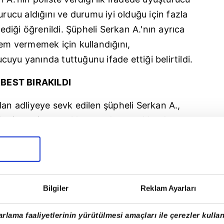
urucu aldığını ve durumu iyi olduğu için fazla
iği öğrenildi. Şüpheli Serkan A.'nın ayrıca
yem vermemek için kullandığını,
uyu yanında tuttuğunu ifade ettiği belirtildi.
RBEST BIRAKILDI
dan adliyeye sevk edilen şüpheli Serkan A.,
e ticareti yapmak' suçundan tutuklandı.
eden 'Mala zarar verme' ve 'Evden hırsızlık'
ğrenildi. Soner Ufuk S. hakkında ise
suçundan işlem yapıldığı, aynı suçtan 3
i. Şüpheli emniyetteki işlemlerinin ardından
Bilgiler
Reklam Ayarları
ldı.
rlama faaliyetlerinin yürütülmesi amaçları ile çerezler kullan