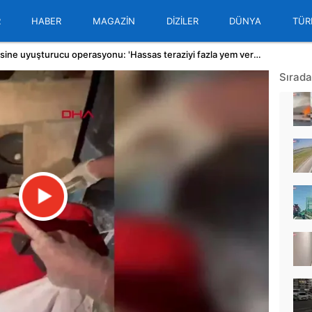
R
HABER
MAGAZİN
DİZİLER
DÜNYA
TÜR
Kağıthane’de kuş kümesine uyuşturucu operasyonu: 'Hassas teraziyi fazla yem vermemek için kullanıyorum'
Sırada