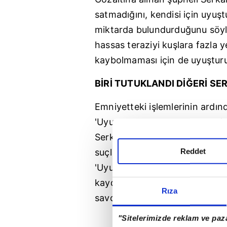
satmadığını, kendisi için uyuşt
miktarda bulundurduğunu söyled
hassas teraziyi kuşlara fazla 
kaybolmaması için de uyuşturuc
BİRİ TUTUKLANDI DİĞERİ SE
Emniyetteki işlemlerinin ardın
'Uyuşturucu veya uyarıcı madd
Serkan A.'nın poliste daha önc
Reddet
suçlarından kaydı bulunduğu ö
'Uyuşturucu madde kullanmak' 
kaydı bulunduğu bilgisi edinild
Rıza
savcılık kararıyla serbest bırakı
"Sitelerimizde reklam ve paza