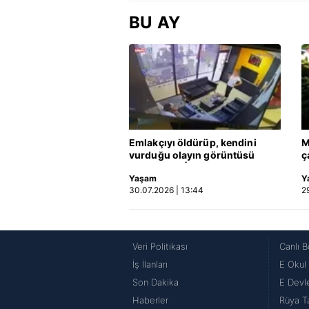
BU AY
Emlakçıyı öldürüp, kendini
M
vurduğu olayın görüntüsü
ç
ortaya çıktı | Video
h
Yaşam
Y
k
30.07.2026 | 13:44
2
Veri Politikası
Canlı B
İş İlanları
E Okul
Son Dakika
E Devle
Haberler
Rüya Ta