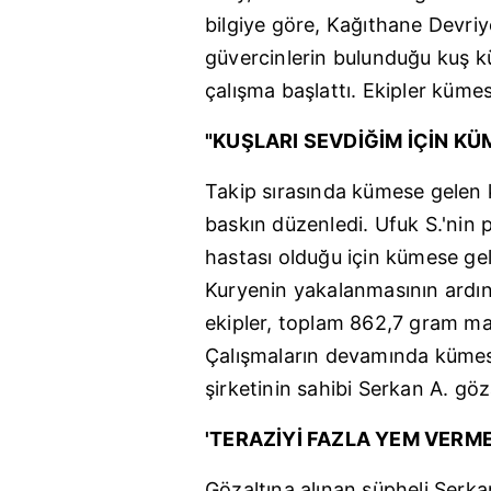
bilgiye göre,
Kağıthane
Devriye
güvercinlerin bulunduğu kuş 
çalışma başlattı. Ekipler kümesi
"KUŞLARI SEVDİĞİM İÇİN KÜ
Takip sırasında kümese gelen k
baskın düzenledi. Ufuk S.'nin p
hastası olduğu için kümese geld
Kuryenin yakalanmasının ard
ekipler, toplam 862,7 gram mar
Çalışmaların devamında kümesi
şirketinin sahibi Serkan A. göza
'TERAZİYİ FAZLA YEM VERM
Gözaltına alınan şüpheli Serkan