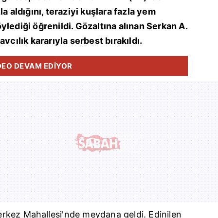
a aldığını, teraziyi kuşlara fazla yem
ylediği öğrenildi. Gözaltına alınan Serkan A.
vcılık kararıyla serbest bırakıldı.
DEO DEVAM EDİYOR
rkez Mahallesi'nde meydana geldi. Edinilen