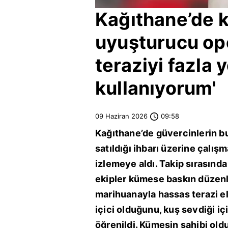
Kağıthane
’de 
uyuşturucu
op
teraziyi fazla
kullanıyorum'
09 Haziran 2026
09:58
Kağıthane
’de güvercinlerin
satıldığı ihbarı üzerine çalışm
izlemeye aldı. Takip sırasında
ekipler kümese baskın düzenl
marihuanayla hassas terazi ele
içici olduğunu, kuş sevdiği i
öğrenildi. Kümesin sahibi oldu