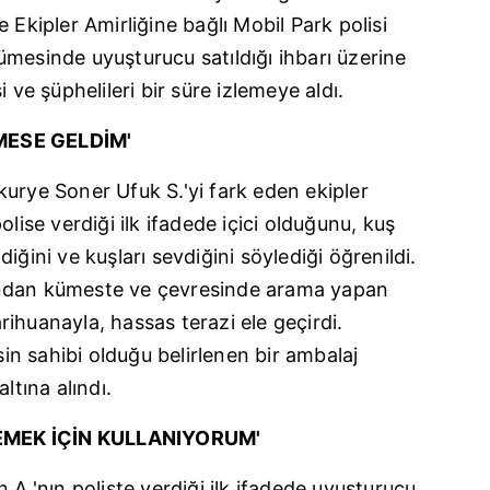
 Ekipler Amirliğine bağlı Mobil Park polisi
kümesinde
uyuşturucu
satıldığı ihbarı üzerine
 ve şüphelileri bir süre izlemeye aldı.
MESE GELDİM'
urye Soner Ufuk S.'yi fark eden ekipler
olise verdiği ilk ifadede içici olduğunu, kuş
iğini ve kuşları sevdiğini söylediği öğrenildi.
ından kümeste ve çevresinde arama yapan
ihuanayla, hassas terazi ele geçirdi.
n sahibi olduğu belirlenen bir ambalaj
ltına alındı.
EMEK İÇİN KULLANIYORUM'
 A.'nın poliste verdiği ilk ifadede uyuşturucu