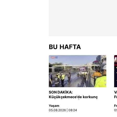
mevzuata uygun olarak kullanılan
BU HAFTA
SON DAKİKA:
V
Küçükçekmece'de korkunç
F
kaza! Otomobil, İETT
Yaşam
F
otobüsüne çarptı: 3 kişi
05.08.2026 | 08:24
0
hayatını kaybetti | Video