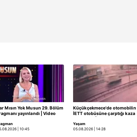
 çerezlerle ilgili bilgi almak için lütfen
tıklayınız
.
ar Mısın Yok Musun 29. Bölüm
Küçükçekmece'de otomobilin
ragmanı yayınlandı | Video
İETT otobüsüne çarptığı kaza
kamerada | Video
ragman
Yaşam
5.08.2026 | 10:45
05.08.2026 | 14:28