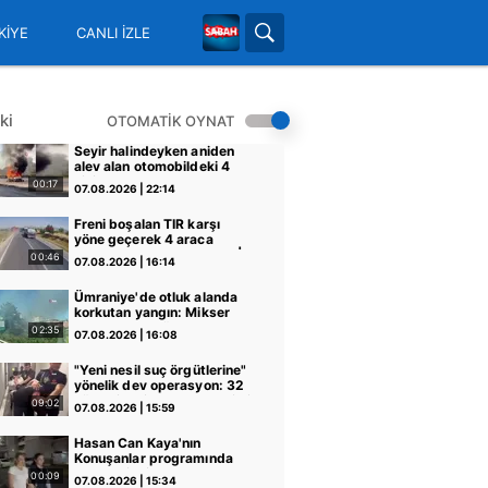
KİYE
CANLI İZLE
ki
OTOMATİK OYNAT
Seyir halindeyken aniden
alev alan otomobildeki 4
kişi yaralandı
00:17
07.08.2026 | 22:14
Freni boşalan TIR karşı
yöne geçerek 4 araca
çarptı! O anlar kamerada |
00:46
07.08.2026 | 16:14
Video
Ümraniye'de otluk alanda
korkutan yangın: Mikser
hortumuyla müdahale
02:35
07.08.2026 | 16:08
edildi | Video
"Yeni nesil suç örgütlerine"
yönelik dev operasyon: 32
şüpheli adliyeye sevk edildi
09:02
07.08.2026 | 15:59
| Video
Hasan Can Kaya'nın
Konuşanlar programında
çalışma izni bulunmayan
00:09
07.08.2026 | 15:34