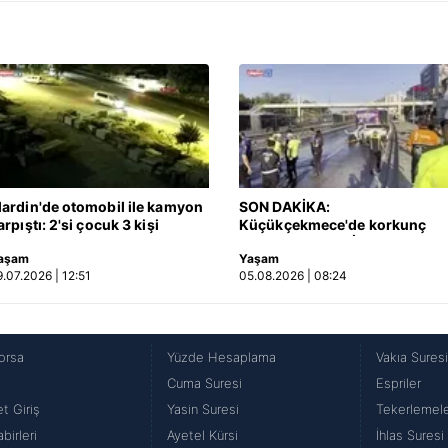
ardin'de otomobil ile kamyon
SON DAKİKA:
arpıştı: 2'si çocuk 3 kişi
Küçükçekmece'de korkunç
ayatını kaybetti! Kaza anı
kaza! Otomobil, İETT
aşam
Yaşam
amerada
otobüsüne çarptı: 3 kişi
9.07.2026 | 12:51
05.08.2026 | 08:24
hayatını kaybetti | Video
orsa
Yüzde Hesaplama
Vakıa Sures
Cuma Suresi
Espriler
t Giriş
Yasin Suresi
Tekerlemel
birleri
Ayetel Kürsi
İhlas Suresi