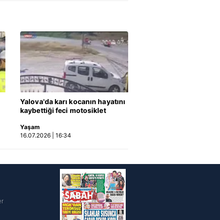
Yalova'da karı kocanın hayatını
kaybettiği feci motosiklet
kazası saniye saniye kameraya
Yaşam
yansıdı | Video
16.07.2026 | 16:34
i
er