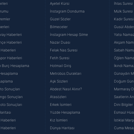
rleri
Ayetel Kürsi
İhlas Suresi
urumu
İnstagram Dondurma
Mülk Suresi
remler
Güzel Sözler
Kadir Suresi
erleri
Bilmeceler
Gusül Abdes
ray Haberleri
İnstagram Hesap Silme
Yatsı Namazı
hçe Haberleri
Nazar Duası
Akşam Namaz
 Haberleri
Felak Nas Suresi
Sabah Namaz
por Haberleri
Fetih Suresi
Öğlen Namazı
n Burç Hesaplama
Hotmail Giriş
İkindi Namaz
 Hesaplama
Metrobüs Durakları
Günaydın Me
saplama
Aşk Sözleri
Doğum Günü
to Sonuçları
Abdest Nasıl Alınır?
Marmaray Du
yango Sonuçları
Atasözleri
Saatlerin A
Loto Sonuçları
Erkek İsimleri
Dini Bilgiler
aritası
Yüzde Hesaplama
Esmaül Hüs
Haberleri
Kız İsimleri
İstiklal Marş
Haberleri
Dünya Haritası
Cuma Mesaj