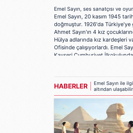
Emel Sayın, ses sanatçısı ve oyu
Emel Sayın, 20 kasım 1945 tarihi
doğmuştur. 1926'da Türkiye'ye g
Ahmet Sayın'ın 4 kız çocukları
Hülya adlarında kız kardeşleri 
Ofisinde çalışıyorlardı. Emel Sa
Kayseri Cumhuriyet İlkokulunda 
yarışmalarında hep birinci olur.
okur. Sonra Üsküdar'a taşındılar
Emel Sayın ile il
13 yaşındayken Arif Sami Toker'
HABERLER
altından ulaşabil
Sonraki yıllarda Münir Nurettin 
ile dikkat çekmeye başladı.
Edirne, Uzunköprü Gazi Turhan
Öğretmen Lisesinden mezun oldu
tamamladıktan sonra üç yıl boy