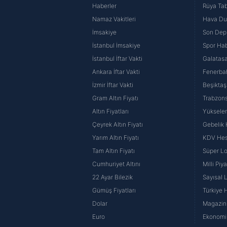
Haberler
Rüya Tabi
Namaz Vakitleri
Hava D
İmsakiye
Son Dep
İstanbul İmsakiye
Spor Hab
İstanbul İftar Vakti
Galatasa
Ankara İftar Vakti
Fenerba
İzmir İftar Vakti
Beşiktaş
Gram Altın Fiyatı
Trabzons
Altın Fiyatları
Yüksele
Çeyrek Altın Fiyatı
Gebelik
Yarım Altın Fiyatı
KDV He
Tam Altın Fiyatı
Süper Lo
Cumhuriyet Altını
Milli Pi
22 Ayar Bilezik
Sayısal 
Gümüş Fiyatları
Türkiye H
Dolar
Magazin 
Euro
Ekonomi 