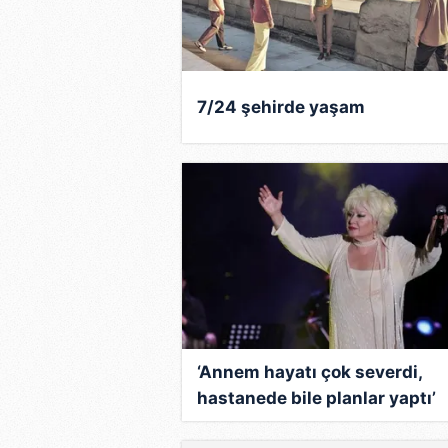
Konservatuarı'nda, Münir Nurett
Alis Rosenthal'dan şan dersleri 
açtığı yarışmada Münir Nurettin 
'Ses Kraliçesi' seçildi.
7/24 şehirde yaşam
Henüz 17 yaşındayken Ankara Gen
Necdet Yazar'ın gazinosunda ilk
İlk kez 17 yaşında sahneye çıkm
Ankara Radyosu'nun sınavını kaz
başkazanan sanatçı, Egemen Bost
ve İstanbul Radyosu'na geçti. L
sahne almaya başladı.
İstanbul'da bulunduğu yıllarda 
‘Annem hayatı çok severdi,
albümlerinin yanı sıra sinema fil
hastanede bile planlar yaptı’
Aşkım Aşkım adlı televizyon diz
adlı dizide rol aldı.