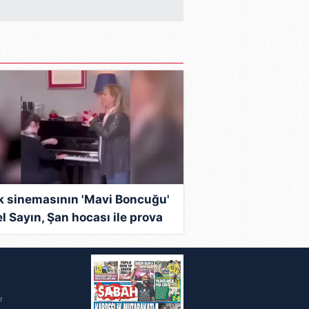
ak ve sitemizde ilgili
k sinemasının 'Mavi Boncuğu'
l Sayın, Şan hocası ile prova
ığı anları paylaştı | Video
i
r