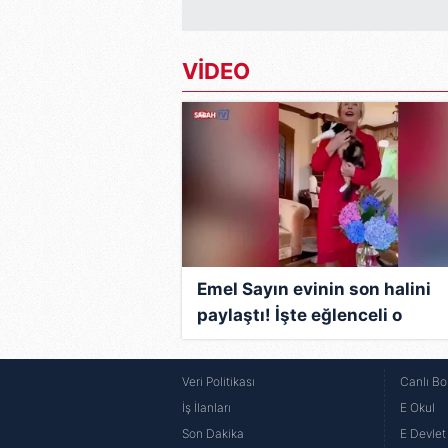
butonuna tıklayabilir,
Çerez Bi
6698 sayılı Kişisel Verilerin 
VİDEO
mevzuata uygun olarak kullanılan
Emel Sayın evinin son halini
paylaştı! İşte eğlenceli o
paylaşım!
Veri Politikası
Canlı Bo
İş İlanları
E Okul
Son Dakika
E Devlet 