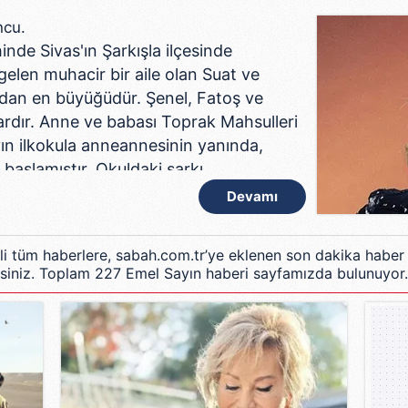
ncu.
nde Sivas'ın Şarkışla ilçesinde
elen muhacir bir aile olan Suat ve
ndan en büyüğüdür. Şenel, Fatoş ve
vardır. Anne ve babası Toprak Mahsulleri
yın ilkokula anneannesinin yanında,
başlamıştır. Okuldaki şarkı
 Ortaokulu ailesinin yanında Konya'da
Devamı
.
gili tüm haberlere, sabah.com.tr’ye eklenen son dakika haber
den müzik dersleri almaya başladı.
irsiniz. Toplam 227 Emel Sayın haberi sayfamızda bulunuyor.
Selçuk'tan da dersler aldı ve yeteneği
 Bey Ortaokulu ve Çapa Anadolu
. Lise eğitimini Edirne'de
unca İstanbul Belediye