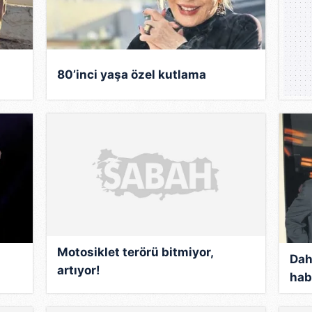
in Selçuk'un da hocalığını yapmış olan
aldı. Bu arada Hürriyet Haber Ajansı'nın
Selçuk'a ait klasik bir eser okuyarak
80’inci yaşa özel kutlama
çlik Parkı'nda Gönül Yazar'ın ilk eşi
 defa sahneye çıktı.
aya başlayan Sayın, 1963 yılında
anarak, buradaki yedi yıllık hizmetine
ancı'nın teklifiyle İstanbul'a taşındı
alezâr Gazinosu'nda assolist olarak
şöhreti giderek artan Emel Sayın,
Motosiklet terörü bitmiyor,
Dah
mlerinde de rol aldı. Ayrıca 2001 yılında
artıyor!
hab
isinde ve daha sonra Karınca Yuvası