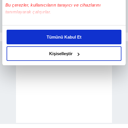
Bu çerezler, kullanıcıların tarayıcı ve cihazlarını
tanımlayarak çalışırlar.
Bu çerezlere izin vermeniz halinde sizlere özel
kişiselleştirilmiş reklamlar sunabilir, sayfalarımızda sizlere
Tümünü Kabul Et
daha iyi reklam deneyimi yaşatabiliriz. Bunu yaparken
amacımızın size daha iyi bir reklam deneyimi sunmak
olduğunu ve sizlere en iyi içerikleri sunabilmek adına
Kişiselleştir
elimizden gelen çabayı gösterdiğimizi ve bu noktada,
reklamların maliyetlerimizi karşılamak noktasında tek gelir
kalemimiz olduğunu sizlere hatırlatmak isteriz.
Her halükârda, kullanıcılar, bu çerezlere izin vermedikleri
takdirde, kullanıcılara hedefli reklamlar
gösterilmeyecektir."
Sizlere daha iyi bir hizmet sunabilmek için İnternet
Sitemizde kendimize ve üçüncü kişilere ait çerezler