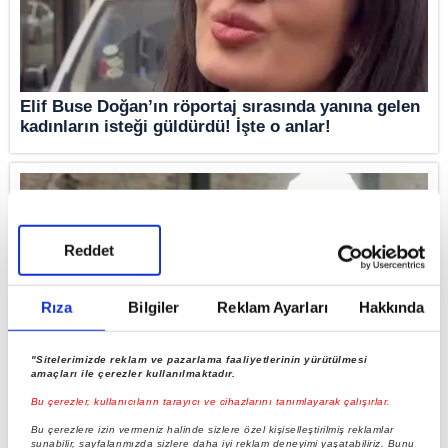
Elif Buse Doğan’ın röportaj sırasında yanına gelen
kadınların isteği güldürdü! İşte o anlar!
Reddet
Rıza
Bilgiler
Reklam Ayarları
Hakkında
"Sitelerimizde reklam ve pazarlama faaliyetlerinin yürütülmesi
amaçları ile çerezler kullanılmaktadır.
Elif Buse Doğan’ın röportaj sırasında yanına gelen
Bu çerezler, kullanıcıların tarayıcı ve cihazlarını tanımlayarak çalışırlar.
kadınların isteği güldürdü! İşte o anlar!
Bu çerezlere izin vermeniz halinde sizlere özel kişiselleştirilmiş reklamlar
sunabilir, sayfalarımızda sizlere daha iyi reklam deneyimi yaşatabiliriz. Bunu