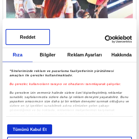
Yol haritası belirlendi
Reddet
Rıza
Bilgiler
Reklam Ayarları
Hakkında
"Sitelerimizde reklam ve pazarlama faaliyetlerinin yürütülmesi
amaçları ile çerezler kullanılmaktadır.
Bu çerezler, kullanıcıların tarayıcı ve cihazlarını tanımlayarak çalışırlar.
Bu çerezlere izin vermeniz halinde sizlere özel kişiselleştirilmiş reklamlar
sunabilir, sayfalarımızda sizlere daha iyi reklam deneyimi yaşatabiliriz. Bunu
yaparken amacımızın size daha iyi bir reklam deneyimi sunmak olduğunu ve
sizlere en iyi içerikleri sunabilmek adına elimizden gelen çabayı
gösterdiğimizi ve bu noktada, reklamların maliyetlerimizi karşılamak
Galatasaray’da 10 maddelik gelecek planı! İmza
noktasında tek gelir kalemimiz olduğunu sizlere hatırlatmak isteriz.
atan ilk futbolcu, Okan Buruk kararı
Her halükârda, kullanıcılar, bu çerezlere izin vermedikleri takdirde,
kullanıcılara hedefli reklamlar gösterilmeyecektir."
Tümünü Kabul Et
Sizlere daha iyi bir hizmet sunabilmek için İnternet Sitemizde kendimize ve