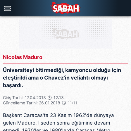
Türkiye'nin en iyi haber sitesi
Nicolas Maduro
Üniversiteyi bitirmediği, kamyoncu olduğu için
eleştirildi ama o Chavez'in veliahtı olmayı
başardı.
Giriş Tarihi: 17.04.2013
12:13
Güncelleme Tarihi: 26.01.2018
11:11
Başkent Caracas'ta 23 Kasım 1962'de dünyaya
gelen Maduro, liseden sonra eğitimine devam
etmedi, 1970'ler ve 1980'lerde Caracas Metro