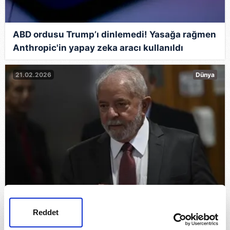
ABD ordusu Trump’ı dinlemedi! Yasağa rağmen
Anthropic'in yapay zeka aracı kullanıldı
21.02.2026
Dünya
Brezilya lideri Silva'dan Maduro çağrısı: 'Kendi
Reddet
ülkesinde yargılanmalı'