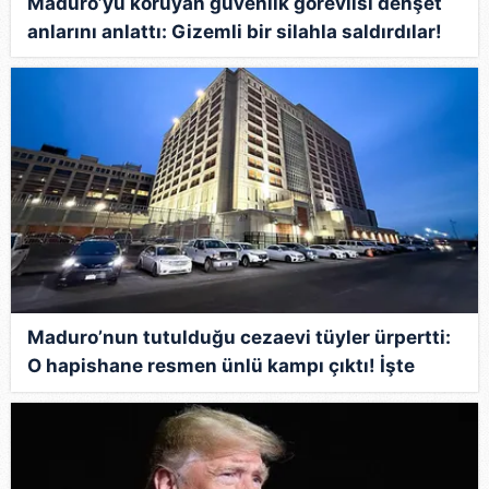
Maduro’yu koruyan güvenlik görevlisi dehşet
anlarını anlattı: Gizemli bir silahla saldırdılar!
Maduro’nun tutulduğu cezaevi tüyler ürpertti:
O hapishane resmen ünlü kampı çıktı! İşte
görenleri şoke eden liste