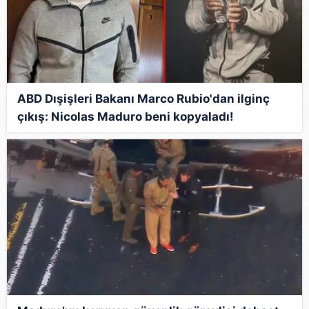
6698 sayılı Kişisel Verilerin Korunması Kanunu uyarınca
hazırlanmış Aydınlatma Metnimizi okumak ve sitemizde
ilgili mevzuata uygun olarak kullanılan çerezlerle ilgili bilgi
almak için lütfen
tıklayınız
.
ABD Dışişleri Bakanı Marco Rubio'dan ilginç
çıkış: Nicolas Maduro beni kopyaladı!