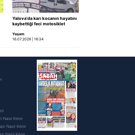
Yalova'da karı kocanın hayatını
kaybettiği feci motosiklet
kazası saniye saniye kameraya
Yaşam
yansıdı | Video
16.07.2026 | 16:34
i
er
sti
 Nasıl Kılınır
ı Nasıl Kılınır
 Nasıl Kılınır