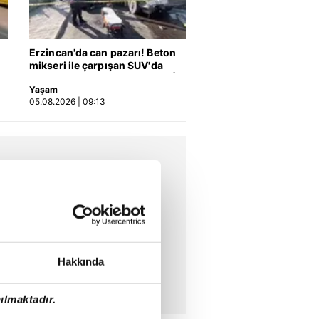
TUSAŞ, milli muharip uçağı
KAAN’ın yeni görüntülerini
paylaştı | Video
01:21
31.07.2026 | 12:49
Başkan Erdoğan'dan
Erzincan'da can pazarı! Beton
önemli açıklamalar!
mikseri ile çarpışan SUV'da
11:38
30.07.2026 | 18:21
anne ve kızları ağır yaralandı |
Yaşam
Video
05.08.2026 | 09:13
Hakkında
ılmaktadır.