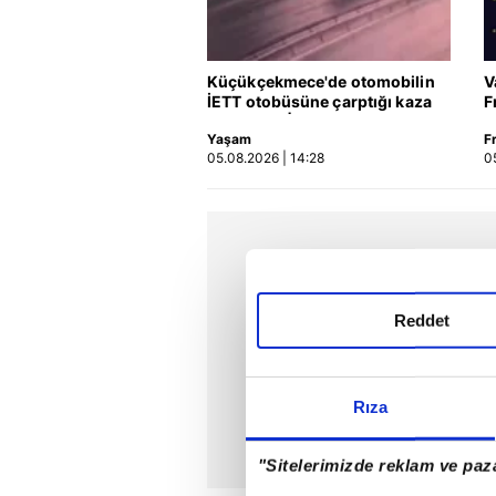
Küçükçekmece'de otomobilin
V
İETT otobüsüne çarptığı kaza
F
kamerada | Video
Yaşam
F
05.08.2026 | 14:28
0
Reddet
Rıza
"Sitelerimizde reklam ve paza