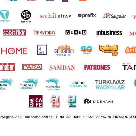
pyright © 2026 Tüm hakları saklıdır. TURKUVAZ HABERLEŞME VE YAYINCILIK ANONİM Ş