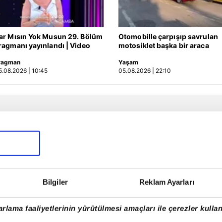
ar Mısın Yok Musun 29. Bölüm
Otomobille çarpışıp savrulan
ragmanı yayınlandı | Video
motosiklet başka bir araca
çarptı: 2 yaralı
ragman
Yaşam
5.08.2026 | 10:45
05.08.2026 | 22:10
Bilgiler
Reklam Ayarları
rlama faaliyetlerinin yürütülmesi amaçları ile çerezler kullan