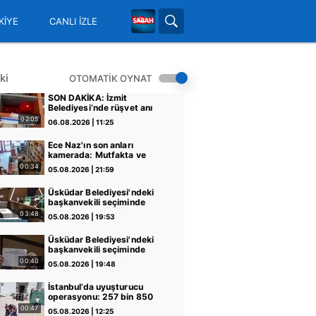
KİYE
CANLI İZLE
ki
OTOMATİK OYNAT
SON DAKİKA: İzmit
Belediyesi’nde rüşvet anı
kamerada: "Şu araya
02:05
06.08.2026 | 11:25
sıkıştırdım… Üstüne de
zarf attım müdürüm!" |
Ece Naz'ın son anları
Video
kamerada: Mutfakta ve
tencerede dikkat çeken
00:34
05.08.2026 | 21:59
saç telleri
Üsküdar Belediyesi'ndeki
başkanvekili seçiminde
skandal! "G" harfini "6"
03:48
05.08.2026 | 19:53
sayıp AK Parti'nin oyunu
iptal etti
Üsküdar Belediyesi'ndeki
başkanvekili seçiminde
skandal! "G" harfini "6"
00:40
05.08.2026 | 19:48
sayıp AK Parti'nin oyunu
iptal etti
İstanbul’da uyuşturucu
operasyonu: 257 bin 850
adet uyuşturucu hap ele
00:47
05.08.2026 | 12:25