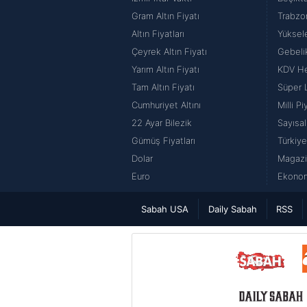
Gram Altın Fiyatı
Trabzo
Altın Fiyatları
Yüksel
Çeyrek Altın Fiyatı
Gebeli
Yarım Altın Fiyatı
KDV H
Tam Altın Fiyatı
Süper 
Cumhuriyet Altını
Milli P
22 Ayar Bilezik
Sayısal
Gümüş Fiyatları
Türkiye
Dolar
Magazi
Euro
Ekonom
Sabah USA
Daily Sabah
RSS