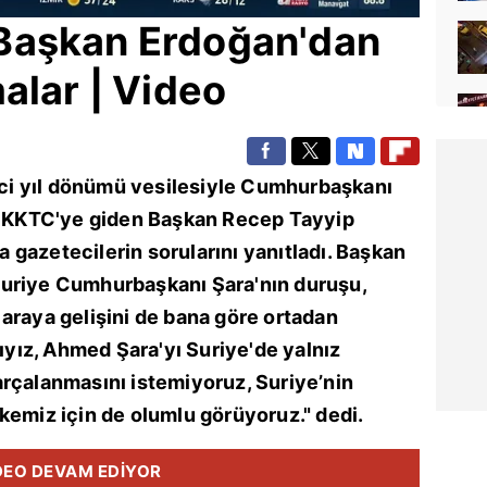
Başkan Erdoğan'dan
alar | Video
inci yıl dönümü vesilesiyle Cumhurbaşkanı
e
KKTC
'ye giden Başkan
Recep Tayyip
gazetecilerin sorularını yanıtladı. Başkan
Suriye Cumhurbaşkanı Şara'nın duruşu,
araya gelişini de bana göre ortadan
ıyız,
Ahmed Şara
'yı Suriye'de yalnız
arçalanmasını istemiyoruz, Suriye’nin
kemiz için de olumlu görüyoruz." dedi.
DEO DEVAM EDİYOR