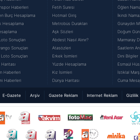
nspor Haberleri
Fetih Suresi
Öğlen Namazı
en Burç Hesaplama
Hotmail Giriş
İkindi Namaz
k Hesaplama
Metrobüs Durakları
Günaydın Me
esaplama
Aşk Sözleri
Doğum Günü
Loto Sonuçları
Abdest Nasıl Alınır?
Marmaray Du
iyango Sonuçları
Atasözleri
Saatlerin An
 Loto Sonuçları
Erkek İsimleri
Dini Bilgiler
 Haritası
Yüzde Hesaplama
Esmaül Hüs
n Haberleri
Kız İsimleri
İstiklal Marş
i Haberleri
Dünya Haritası
Cuma Mesajl
E-Gazete
Arşiv
Gazete Reklam
Internet Reklam
Gizlilik