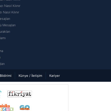
 Nasıl Kılınır
ı Nasıl Kılınır
sajları
 Mesajları
rakları
lamı
na
ı
arı
 Bildirimi
Künye / İletişim
Kariyer