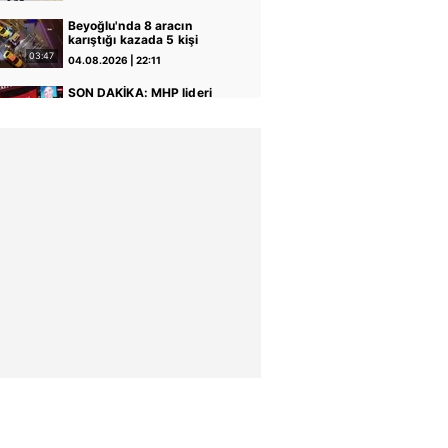
geçirildi | Video
Beyoğlu'nda 8 aracın
karıştığı kazada 5 kişi
yaralandı
03:47
04.08.2026 | 22:11
SON DAKİKA: MHP lideri
Bahçeli 'çerçeve yasa'
teklifine imza attı | Video
02:32
04.08.2026 | 14:10
Başkan Erdoğan Anıtkabir'i
ziyaret etti: Bayrağımız bu
topraklarda 1000 yıldır
19:55
04.08.2026 | 12:26
dalgalanıyor | Video
Sahte ekspertizle 687
kişiye vatandaşlık: 16 ilde
72 şüpheli yakalandı |
00:35
04.08.2026 | 09:34
Video
Elektrikli fırından çıkan
yangın evi kullanılamaz
hale getirdi
00:27
02.08.2026 | 22:18
FETÖ'cü terörist Burkay
Karatepe böyle yakalandı!
İşte o operasyonun perde
08:44
01.08.2026 | 16:32
arkası: Yıllarca başkasının
kimliğini kullanmış! | Video
İçişleri Bakanlığı:
"Hesaplarında 52 milyar