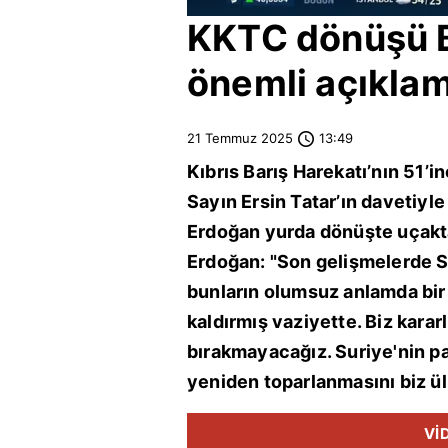
KKTC
dönüşü 
önemli açıklam
21 Temmuz 2025
13:49
Kıbrıs Barış Harekatı
’nın 51’
Sayın
Ersin Tatar
’ın davetiyl
Erdoğan
yurda dönüşte uçakta 
Erdoğan: "Son gelişmelerde 
bunların olumsuz anlamda bir 
kaldırmış vaziyette. Biz kararl
bırakmayacağız. Suriye'nin p
yeniden toparlanmasını biz ül
Vİ